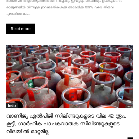
അമേരിക്ക തയ്യാറെടുക്കുന്നതായി റിപ്പോർട്ട്. ഇന്ത്യയും ചൈനയും ഉൾപ്പെടെ 60
രാജ്യങ്ങളിൽ നിന്നുള്ള ഇറക്കുമതികൾക്ക് അമേരിക്ക 12.5% ​​വരെ തീരുവ
ചുമത്തിയേക്കും....
Read more
India
വാണിജ്യ എൽപിജി സിലിണ്ടറുകളുടെ വില 42 രൂപ
കൂട്ടി, ഗാർഹിക പാചകവാതക സിലിണ്ടറുകളുടെ
വിലയിൽ മാറ്റമില്ല