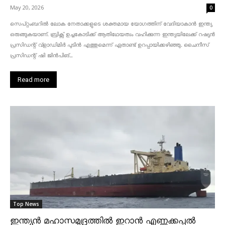
May 20, 2026
0
സെപ്റ്റംബറിൽ ലോക നേതാക്കളുടെ ശക്തമായ യോഗത്തിന് വേദിയാകാൻ ഇന്ത്യ
ഒരുങ്ങുകയാണ്. ബ്രിക്സ് ഉച്ചകോടിക്ക് ആതിഥേയത്വം വഹിക്കുന്ന ഇന്ത്യയിലേക്ക് റഷ്യൻ
പ്രസിഡന്റ് വ്‌ളാഡിമിർ പുടിൻ എത്തുമെന്ന് ഏതാണ്ട് ഉറപ്പായിക്കഴിഞ്ഞു. ചൈനീസ്
പ്രസിഡന്റ് ഷി ജിൻപിങ്...
Read more
Top News
ഇന്ത്യൻ മഹാസമുദ്രത്തിൽ ഇറാൻ എണ്ണക്കപ്പൽ