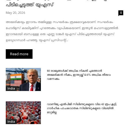
പിടിച്ചെടുത്ത് യുഎസ്
May 20, 2026
0
അമേരിക്കയും ഇറാനും തമ്മിലുള്ള സംഘർഷം രൂക്ഷമാവുകയാണ്. സംഘർഷം
ഹോർമുസ് കടലിടുക്കിന് പുറത്തേക്കും വ്യാപിക്കുകയാണ്. ഇന്ത്യൻ മഹാസമുദ്രത്തിൽ
ഇറാനുമായി ബന്ധമുള്ള ഒരു എണ്ണ ടാങ്കർ യുഎസ് പിടിച്ചെടുത്തതായി യുഎസ്
ഉദ്യോഗസ്ഥർ പറഞ്ഞു. യുഎസ് പ്രസിഡന്റ്...
Read more
60 രാജ്യങ്ങൾക്ക് അധിക നികുതി ചുമത്താൻ
അമേരിക്കൻ നീക്കം, ഇന്ത്യയ്ക്ക് 12.5% അധിക തീരുവ
വന്നേക്കും
India
വാണിജ്യ എൽപിജി സിലിണ്ടറുകളുടെ വില 42 രൂപ കൂട്ടി,
ഗാർഹിക പാചകവാതക സിലിണ്ടറുകളുടെ വിലയിൽ
മാറ്റമില്ല
India