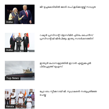
ജി7 ഉച്ചകോടിയിൽ മോദി-ട്രംപ് കൂടിക്കാഴ്ചയ്ക്ക് സാധ്യത
India
റഷ്യൻ പ്രസിഡന്റ് വ്‌ളാഡിമിർ പുടിനും ചൈനീസ്
പ്രസിഡന്റ്ഷി ജിൻപിങ്ങും ഇന്ത്യ സന്ദർശനത്തിന്
India
ഇന്ത്യൻ മഹാസമുദ്രത്തിൽ ഇറാൻ എണ്ണക്കപ്പൽ
പിടിച്ചെടുത്ത് യുഎസ്
Top News
പ്രോ ടെം സ്പീക്കറായി ജി. സുധാകരൻ സത്യപ്രതിജ്ഞ
ചെയ്തു
Kerala