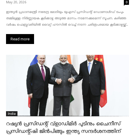
May 20, 2026
0
ഇന്ത്യൻ പ്രധാനമന്ത്രി നരേന്ദ്ര മോദിയും യുഎസ് പ്രസിഡന്റ് ഡൊണാൾഡ് ട്രംപും
തമ്മിലുള്ള നിർണ്ണായക കൂടിക്കാഴ്ച അടുത്ത മാസം നടന്നേക്കുമെന്ന് സൂചന. കഴിഞ്ഞ
വർഷം ഫെബ്രുവരിയിൽ വൈറ്റ് ഹൗസിൽ വെച്ച് നടന്ന ചരിത്രപരമായ കൂടിക്കാഴ്ചയ്ക്ക്...
Read more
India
റഷ്യൻ പ്രസിഡന്റ് വ്‌ളാഡിമിർ പുടിനും ചൈനീസ്
പ്രസിഡന്റ്ഷി ജിൻപിങ്ങും ഇന്ത്യ സന്ദർശനത്തിന്