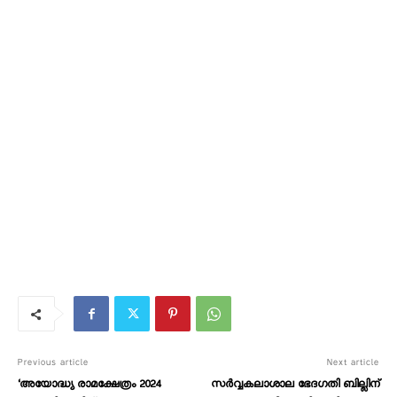
Previous article
Next article
‘അയോദ്ധ്യ രാമക്ഷേത്രം 2024
സർവ്വകലാശാല ഭേദഗതി ബില്ലിന്