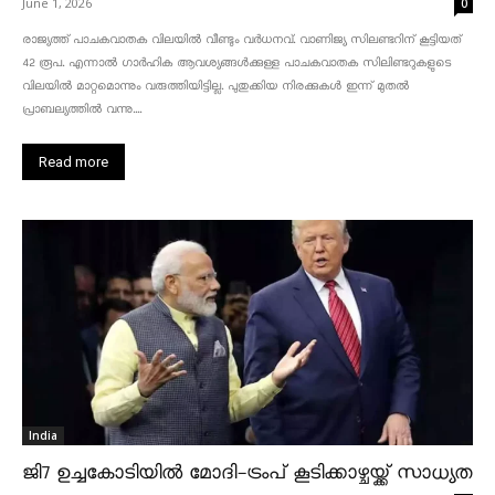
June 1, 2026
0
രാജ്യത്ത് പാചകവാതക വിലയിൽ വീണ്ടും വർധനവ്. വാണിജ്യ സിലണ്ടറിന് കൂട്ടിയത്
42 രൂപ. എന്നാൽ ഗാർഹിക ആവശ്യങ്ങൾക്കുള്ള പാചകവാതക സിലിണ്ടറുകളുടെ
വിലയിൽ മാറ്റമൊന്നും വരുത്തിയിട്ടില്ല. പുതുക്കിയ നിരക്കുകൾ ഇന്ന് മുതൽ
പ്രാബല്യത്തിൽ വന്നു....
Read more
India
ജി7 ഉച്ചകോടിയിൽ മോദി-ട്രംപ് കൂടിക്കാഴ്ചയ്ക്ക് സാധ്യത