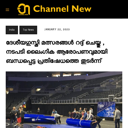
JANUARY 22, 2023
India
Top News
ദേശീയഗുസ്തി മത്സരങ്ങൾ റദ്ദ് ചെയ്തു ,
നടപടി ലൈംഗിക ആരോപണവുമായി
ബന്ധപ്പെട്ട പ്രതിഷേധത്തെ തുടർന്ന്