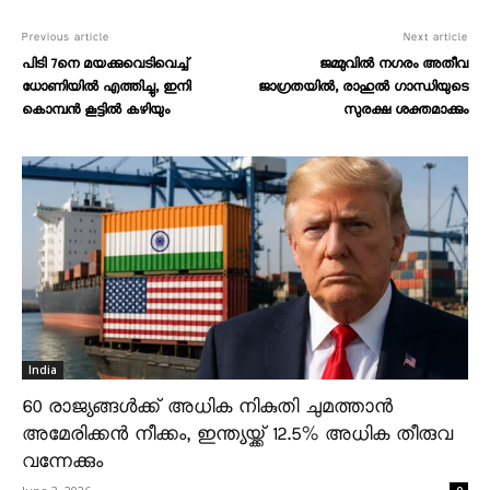
Previous article
Next article
പിടി 7നെ മയക്കുവെടിവെച്ച്‌
ജമ്മുവിൽ നഗരം അതീവ
ധോണിയിൽ എത്തിച്ചു, ഇനി
ജാഗ്രതയിൽ, രാഹുൽ ഗാന്ധിയുടെ
കൊമ്പൻ കൂട്ടിൽ കഴിയും
സുരക്ഷ ശക്തമാക്കും
India
60 രാജ്യങ്ങൾക്ക് അധിക നികുതി ചുമത്താൻ
അമേരിക്കൻ നീക്കം, ഇന്ത്യയ്ക്ക് 12.5% അധിക തീരുവ
വന്നേക്കും