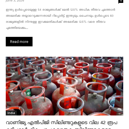
June 3, 2026
0
ഇന്ത്യ ഉൾപ്പെടെയുള്ള 54 രാജ്യങ്ങൾക്ക് മേൽ 12.5% അധിക തീരുവ ചുമത്താൻ
അമേരിക്ക തയ്യാറെടുക്കുന്നതായി റിപ്പോർട്ട്. ഇന്ത്യയും ചൈനയും ഉൾപ്പെടെ 60
രാജ്യങ്ങളിൽ നിന്നുള്ള ഇറക്കുമതികൾക്ക് അമേരിക്ക 12.5% ​​വരെ തീരുവ
ചുമത്തിയേക്കും....
Read more
India
വാണിജ്യ എൽപിജി സിലിണ്ടറുകളുടെ വില 42 രൂപ