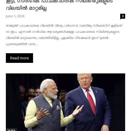
കൂട്ടി, ഗാർഹിക പാചകവാതക സിലിണ്ടറുകളുടെ
വിലയിൽ മാറ്റമില്ല
June 1, 2026
0
രാജ്യത്ത് പാചകവാതക വിലയിൽ വീണ്ടും വർധനവ്. വാണിജ്യ സിലണ്ടറിന് കൂട്ടിയത്
42 രൂപ. എന്നാൽ ഗാർഹിക ആവശ്യങ്ങൾക്കുള്ള പാചകവാതക സിലിണ്ടറുകളുടെ
വിലയിൽ മാറ്റമൊന്നും വരുത്തിയിട്ടില്ല. പുതുക്കിയ നിരക്കുകൾ ഇന്ന് മുതൽ
പ്രാബല്യത്തിൽ വന്നു....
Read more
India