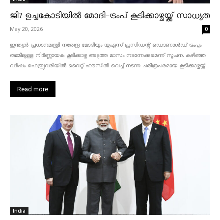
ജി7 ഉച്ചകോടിയിൽ മോദി-ട്രംപ് കൂടിക്കാഴ്ചയ്ക്ക് സാധ്യത
May 20, 2026
0
ഇന്ത്യൻ പ്രധാനമന്ത്രി നരേന്ദ്ര മോദിയും യുഎസ് പ്രസിഡന്റ് ഡൊണാൾഡ് ട്രംപും
തമ്മിലുള്ള നിർണ്ണായക കൂടിക്കാഴ്ച അടുത്ത മാസം നടന്നേക്കുമെന്ന് സൂചന. കഴിഞ്ഞ
വർഷം ഫെബ്രുവരിയിൽ വൈറ്റ് ഹൗസിൽ വെച്ച് നടന്ന ചരിത്രപരമായ കൂടിക്കാഴ്ചയ്ക്ക്...
Read more
India