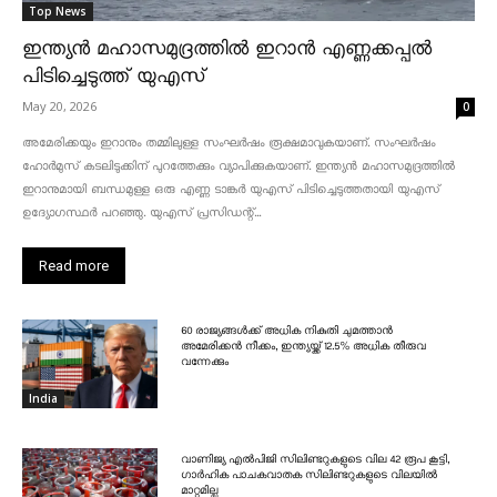
Top News
ഇന്ത്യൻ മഹാസമുദ്രത്തിൽ ഇറാൻ എണ്ണക്കപ്പൽ
പിടിച്ചെടുത്ത് യുഎസ്
May 20, 2026
0
അമേരിക്കയും ഇറാനും തമ്മിലുള്ള സംഘർഷം രൂക്ഷമാവുകയാണ്. സംഘർഷം
ഹോർമുസ് കടലിടുക്കിന് പുറത്തേക്കും വ്യാപിക്കുകയാണ്. ഇന്ത്യൻ മഹാസമുദ്രത്തിൽ
ഇറാനുമായി ബന്ധമുള്ള ഒരു എണ്ണ ടാങ്കർ യുഎസ് പിടിച്ചെടുത്തതായി യുഎസ്
ഉദ്യോഗസ്ഥർ പറഞ്ഞു. യുഎസ് പ്രസിഡന്റ്...
Read more
60 രാജ്യങ്ങൾക്ക് അധിക നികുതി ചുമത്താൻ
അമേരിക്കൻ നീക്കം, ഇന്ത്യയ്ക്ക് 12.5% അധിക തീരുവ
വന്നേക്കും
India
വാണിജ്യ എൽപിജി സിലിണ്ടറുകളുടെ വില 42 രൂപ കൂട്ടി,
ഗാർഹിക പാചകവാതക സിലിണ്ടറുകളുടെ വിലയിൽ
മാറ്റമില്ല