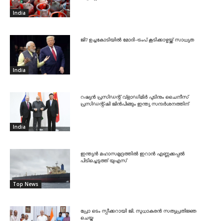
India
ജി7 ഉച്ചകോടിയിൽ മോദി-ട്രംപ് കൂടിക്കാഴ്ചയ്ക്ക് സാധ്യത
India
റഷ്യൻ പ്രസിഡന്റ് വ്‌ളാഡിമിർ പുടിനും ചൈനീസ്
പ്രസിഡന്റ്ഷി ജിൻപിങ്ങും ഇന്ത്യ സന്ദർശനത്തിന്
India
ഇന്ത്യൻ മഹാസമുദ്രത്തിൽ ഇറാൻ എണ്ണക്കപ്പൽ
പിടിച്ചെടുത്ത് യുഎസ്
Top News
പ്രോ ടെം സ്പീക്കറായി ജി. സുധാകരൻ സത്യപ്രതിജ്ഞ
ചെയ്തു