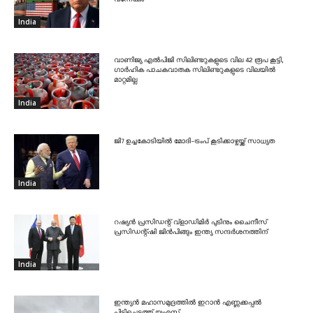
India
വാണിജ്യ എൽപിജി സിലിണ്ടറുകളുടെ വില 42 രൂപ കൂട്ടി,
ഗാർഹിക പാചകവാതക സിലിണ്ടറുകളുടെ വിലയിൽ
മാറ്റമില്ല
India
ജി7 ഉച്ചകോടിയിൽ മോദി-ട്രംപ് കൂടിക്കാഴ്ചയ്ക്ക് സാധ്യത
India
റഷ്യൻ പ്രസിഡന്റ് വ്‌ളാഡിമിർ പുടിനും ചൈനീസ്
പ്രസിഡന്റ്ഷി ജിൻപിങ്ങും ഇന്ത്യ സന്ദർശനത്തിന്
India
ഇന്ത്യൻ മഹാസമുദ്രത്തിൽ ഇറാൻ എണ്ണക്കപ്പൽ