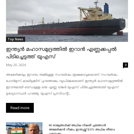
Top News
ഇന്ത്യൻ മഹാസമുദ്രത്തിൽ ഇറാൻ എണ്ണക്കപ്പൽ
പിടിച്ചെടുത്ത് യുഎസ്
May 20, 2026
0
അമേരിക്കയും ഇറാനും തമ്മിലുള്ള സംഘർഷം രൂക്ഷമാവുകയാണ്. സംഘർഷം
ഹോർമുസ് കടലിടുക്കിന് പുറത്തേക്കും വ്യാപിക്കുകയാണ്. ഇന്ത്യൻ മഹാസമുദ്രത്തിൽ
ഇറാനുമായി ബന്ധമുള്ള ഒരു എണ്ണ ടാങ്കർ യുഎസ് പിടിച്ചെടുത്തതായി യുഎസ്
ഉദ്യോഗസ്ഥർ പറഞ്ഞു. യുഎസ് പ്രസിഡന്റ്...
Read more
60 രാജ്യങ്ങൾക്ക് അധിക നികുതി ചുമത്താൻ
അമേരിക്കൻ നീക്കം, ഇന്ത്യയ്ക്ക് 12.5% അധിക തീരുവ
വന്നേക്കും