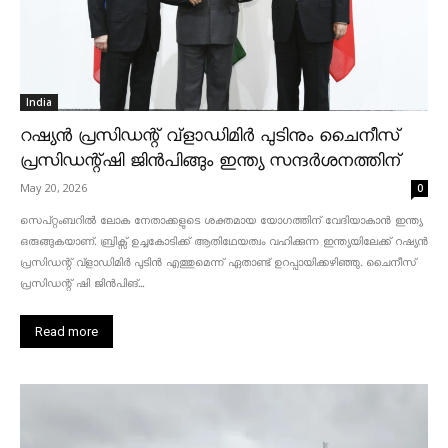
India
റഷ്യൻ പ്രസിഡന്റ് വ്‌ളാഡിമിർ പുടിനും ചൈനീസ്
പ്രസിഡന്റ്ഷി ജിൻപിങ്ങും ഇന്ത്യ സന്ദർശനത്തിന്
May 20, 2026
0
സെപ്റ്റംബറിൽ ലോക നേതാക്കളുടെ ശക്തമായ യോഗത്തിന് വേദിയാകാൻ ഇന്ത്യ
ഒരുങ്ങുകയാണ്. ബ്രിക്സ് ഉച്ചകോടിക്ക് ആതിഥേയത്വം വഹിക്കുന്ന ഇന്ത്യയിലേക്ക് റഷ്യൻ
പ്രസിഡന്റ് വ്‌ളാഡിമിർ പുടിൻ എത്തുമെന്ന് ഏതാണ്ട് ഉറപ്പായിക്കഴിഞ്ഞു. ചൈനീസ്
പ്രസിഡന്റ് ഷി ജിൻപിങ്...
Read more