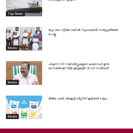
പിടിച്ചെടുത്ത് യുഎസ്
Top News
പ്രോ ടെം സ്പീക്കറായി ജി. സുധാകരൻ സത്യപ്രതിജ്ഞ
ചെയ്തു
Kerala
പിഎസ് സി റാങ്ക് ലിസ്റ്റുകളുടെ കാലാവധി മൂന്നു
മാസത്തേക്ക് നീട്ടി: മുഖ്യമന്ത്രി വി ഡി സതീശൻ
Kerala
മിൽമ പാൽ വിലകൂട്ടി; ലിറ്ററിന് കൂട്ടിയത് 4 രൂപ
Kerala