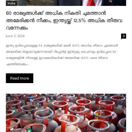
India
60 രാജ്യങ്ങൾക്ക് അധിക നികുതി ചുമത്താൻ
അമേരിക്കൻ നീക്കം, ഇന്ത്യയ്ക്ക് 12.5% അധിക തീരുവ
വന്നേക്കും
June 3, 2026
0
ഇന്ത്യ ഉൾപ്പെടെയുള്ള 54 രാജ്യങ്ങൾക്ക് മേൽ 12.5% അധിക തീരുവ ചുമത്താൻ
അമേരിക്ക തയ്യാറെടുക്കുന്നതായി റിപ്പോർട്ട്. ഇന്ത്യയും ചൈനയും ഉൾപ്പെടെ 60
രാജ്യങ്ങളിൽ നിന്നുള്ള ഇറക്കുമതികൾക്ക് അമേരിക്ക 12.5% ​​വരെ തീരുവ
ചുമത്തിയേക്കും....
Read more