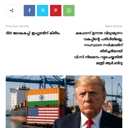
Previous article
Next article
ടി20 ലോകകപ്പ്: ഇംഗ്ലണ്ടിന് കിരീടം
കുഫോസ് ഉന്നത വിദ്യാഭ്യാസ
വകുപ്പിന്റെ പരിധിയിലല്ല,
സംസ്ഥാന സര്‍ക്കാരിന്
തിരിച്ചടിയായി
വി.സി നിയമനം റദ്ദുചെയ്തതില്‍
മന്ത്രി ആര്‍.ബിന്ദു