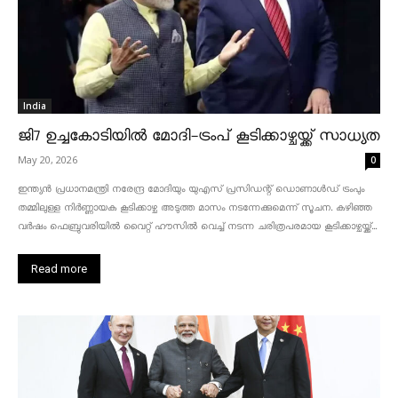
India
ജി7 ഉച്ചകോടിയിൽ മോദി-ട്രംപ് കൂടിക്കാഴ്ചയ്ക്ക് സാധ്യത
May 20, 2026
0
ഇന്ത്യൻ പ്രധാനമന്ത്രി നരേന്ദ്ര മോദിയും യുഎസ് പ്രസിഡന്റ് ഡൊണാൾഡ് ട്രംപും
തമ്മിലുള്ള നിർണ്ണായക കൂടിക്കാഴ്ച അടുത്ത മാസം നടന്നേക്കുമെന്ന് സൂചന. കഴിഞ്ഞ
വർഷം ഫെബ്രുവരിയിൽ വൈറ്റ് ഹൗസിൽ വെച്ച് നടന്ന ചരിത്രപരമായ കൂടിക്കാഴ്ചയ്ക്ക്...
Read more