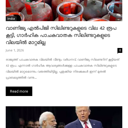
India
വാണിജ്യ എൽപിജി സിലിണ്ടറുകളുടെ വില 42 രൂപ
കൂട്ടി, ഗാർഹിക പാചകവാതക സിലിണ്ടറുകളുടെ
വിലയിൽ മാറ്റമില്ല
June 1, 2026
0
രാജ്യത്ത് പാചകവാതക വിലയിൽ വീണ്ടും വർധനവ്. വാണിജ്യ സിലണ്ടറിന് കൂട്ടിയത്
42 രൂപ. എന്നാൽ ഗാർഹിക ആവശ്യങ്ങൾക്കുള്ള പാചകവാതക സിലിണ്ടറുകളുടെ
വിലയിൽ മാറ്റമൊന്നും വരുത്തിയിട്ടില്ല. പുതുക്കിയ നിരക്കുകൾ ഇന്ന് മുതൽ
പ്രാബല്യത്തിൽ വന്നു....
Read more