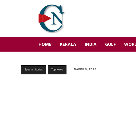
HOME
KERALA
INDIA
GULF
WOR
MARCH 3, 2026
Special Stories
Top News