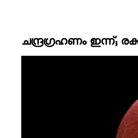
ചന്ദ്രഗ്രഹണം ഇന്ന്; രക്