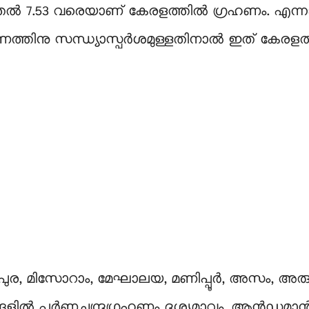
മുതല്‍ 7.53 വരെയാണ് കേരളത്തില്‍ ഗ്രഹണം. എന
രഹണത്തിനു സന്ധ്യാസ്പര്‍ശമുള്ളതിനാല്‍ ഇത് കേ
രിപുര, മിസോറാം, മേഘാലയ, മണിപ്പൂര്‍, അസം, അര
ങളില്‍ പൂര്‍ണചന്ദ്രഗ്രഹണം ദൃശ്യമാവും. ആന്‍ഡമാന്‍