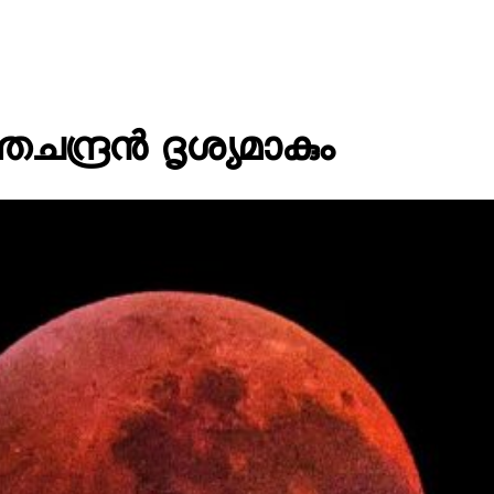
തചന്ദ്രൻ ദൃശ്യമാകും