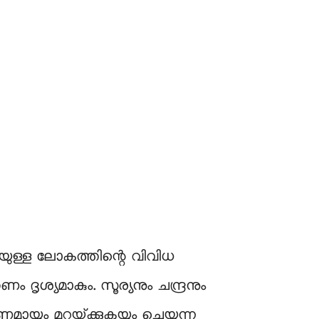
െയുള്ള ലോകത്തിന്റെ വിവിധ
ശ്യമാകും. സൂര്യനും ചന്ദ്രനും
യും മറയ്‌ക്കുകയും ചെയ്യുന്ന