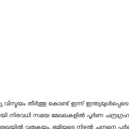
 വിസ്മയം തീർത്തു കൊണ്ട് ഇന്ന് ഇന്ത്യയുൾപ്പെട
ി നിരവധി സമയ മേഖലകളില്‍ പൂർണ ചന്ദ്രഗ്രഹണം ദൃ
ഖയിൽ വരുകയും, ഭൂമിയുടെ നിഴൽ ചന്ദ്രനെ പൂർണമാ