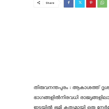
Share
തിരുവനന്തപുരം : ആകാശത്ത് ദൃശ്യ
ഭാഗങ്ങളിൽനിരവധി രാജ്യങ്ങളിലായ
ഇടയിൽ ഭൂമി കൃത്യമായി ഒരു നേർരേ