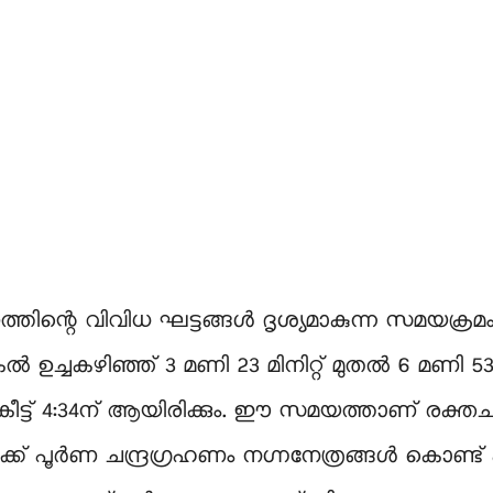
ത്തിന്റെ വിവിധ ഘട്ടങ്ങൾ ദൃശ്യമാകുന്ന സമയക്രമ
ഹണം പകൽ ഉച്ചകഴിഞ്ഞ് 3 മണി 23 മിനിറ്റ് മുതൽ 6 മണി 
ട്ട് 4:34ന് ആയിരിക്കും. ഈ സമയത്താണ് രക്തചന
ക് പൂർണ ചന്ദ്രഗ്രഹണം നഗ്നനേത്രങ്ങൾ കൊണ്ട് 