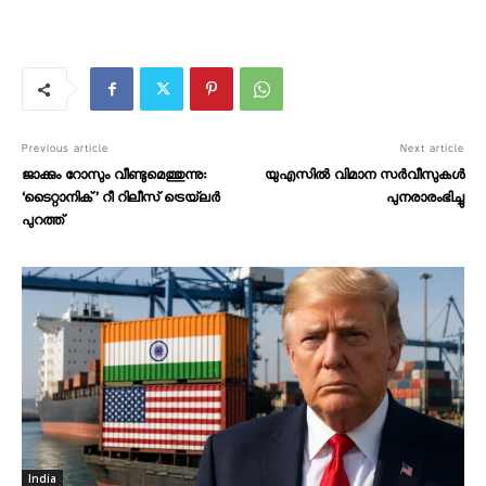
Previous article
Next article
ജാക്കും റോസും വീണ്ടുമെത്തുന്നു:
യുഎസിൽ വിമാന സർവീസുകൾ
‘ടൈറ്റാനിക്’ റീ റിലീസ് ട്രെയ്‌ലർ
പുനരാരംഭിച്ചു
പുറത്ത്
India