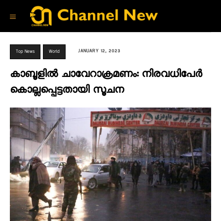
JANUARY 12, 2023
Top News
World
കാബൂളിൽ ചാവേറാക്രമണം: നിരവധിപേർ
കൊല്ലപ്പെട്ടതായി സൂചന