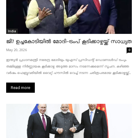
India
ജി7 ഉച്ചകോടിയിൽ മോദി-ട്രംപ് കൂടിക്കാഴ്ചയ്ക്ക് സാധ്യത
May 20, 2026
0
ഇന്ത്യൻ പ്രധാനമന്ത്രി നരേന്ദ്ര മോദിയും യുഎസ് പ്രസിഡന്റ് ഡൊണാൾഡ് ട്രംപും
തമ്മിലുള്ള നിർണ്ണായക കൂടിക്കാഴ്ച അടുത്ത മാസം നടന്നേക്കുമെന്ന് സൂചന. കഴിഞ്ഞ
വർഷം ഫെബ്രുവരിയിൽ വൈറ്റ് ഹൗസിൽ വെച്ച് നടന്ന ചരിത്രപരമായ കൂടിക്കാഴ്ചയ്ക്ക്...
Read more