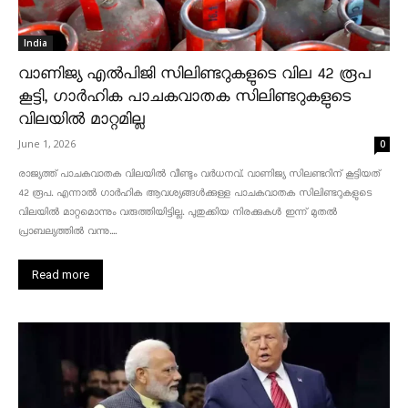
India
വാണിജ്യ എൽപിജി സിലിണ്ടറുകളുടെ വില 42 രൂപ
കൂട്ടി, ഗാർഹിക പാചകവാതക സിലിണ്ടറുകളുടെ
വിലയിൽ മാറ്റമില്ല
June 1, 2026
0
രാജ്യത്ത് പാചകവാതക വിലയിൽ വീണ്ടും വർധനവ്. വാണിജ്യ സിലണ്ടറിന് കൂട്ടിയത്
42 രൂപ. എന്നാൽ ഗാർഹിക ആവശ്യങ്ങൾക്കുള്ള പാചകവാതക സിലിണ്ടറുകളുടെ
വിലയിൽ മാറ്റമൊന്നും വരുത്തിയിട്ടില്ല. പുതുക്കിയ നിരക്കുകൾ ഇന്ന് മുതൽ
പ്രാബല്യത്തിൽ വന്നു....
Read more