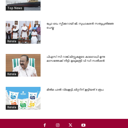
Top News
പ്രോ ടെം സ്പീക്കറായി ജി. സുധാകരൻ സത്യപ്രതിജ്ഞ
ചെയ്തു
Kerala
പിഎസ് സി റാങ്ക് ലിസ്റ്റുകളുടെ കാലാവധി മൂന്നു
മാസത്തേക്ക് നീട്ടി: മുഖ്യമന്ത്രി വി ഡി സതീശൻ
Kerala
മിൽമ പാൽ വിലകൂട്ടി; ലിറ്ററിന് കൂട്ടിയത് 4 രൂപ
Kerala