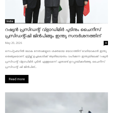
India
റഷ്യൻ പ്രസിഡന്റ് വ്‌ളാഡിമിർ പുടിനും ചൈനീസ്
പ്രസിഡന്റ്ഷി ജിൻപിങ്ങും ഇന്ത്യ സന്ദർശനത്തിന്
May 20, 2026
0
സെപ്റ്റംബറിൽ ലോക നേതാക്കളുടെ ശക്തമായ യോഗത്തിന് വേദിയാകാൻ ഇന്ത്യ
ഒരുങ്ങുകയാണ്. ബ്രിക്സ് ഉച്ചകോടിക്ക് ആതിഥേയത്വം വഹിക്കുന്ന ഇന്ത്യയിലേക്ക് റഷ്യൻ
പ്രസിഡന്റ് വ്‌ളാഡിമിർ പുടിൻ എത്തുമെന്ന് ഏതാണ്ട് ഉറപ്പായിക്കഴിഞ്ഞു. ചൈനീസ്
പ്രസിഡന്റ് ഷി ജിൻപിങ്...
Read more