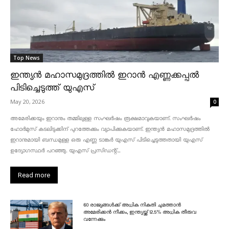
Top News
ഇന്ത്യൻ മഹാസമുദ്രത്തിൽ ഇറാൻ എണ്ണക്കപ്പൽ
പിടിച്ചെടുത്ത് യുഎസ്
May 20, 2026
0
അമേരിക്കയും ഇറാനും തമ്മിലുള്ള സംഘർഷം രൂക്ഷമാവുകയാണ്. സംഘർഷം
ഹോർമുസ് കടലിടുക്കിന് പുറത്തേക്കും വ്യാപിക്കുകയാണ്. ഇന്ത്യൻ മഹാസമുദ്രത്തിൽ
ഇറാനുമായി ബന്ധമുള്ള ഒരു എണ്ണ ടാങ്കർ യുഎസ് പിടിച്ചെടുത്തതായി യുഎസ്
ഉദ്യോഗസ്ഥർ പറഞ്ഞു. യുഎസ് പ്രസിഡന്റ്...
Read more
60 രാജ്യങ്ങൾക്ക് അധിക നികുതി ചുമത്താൻ
അമേരിക്കൻ നീക്കം, ഇന്ത്യയ്ക്ക് 12.5% അധിക തീരുവ
വന്നേക്കും