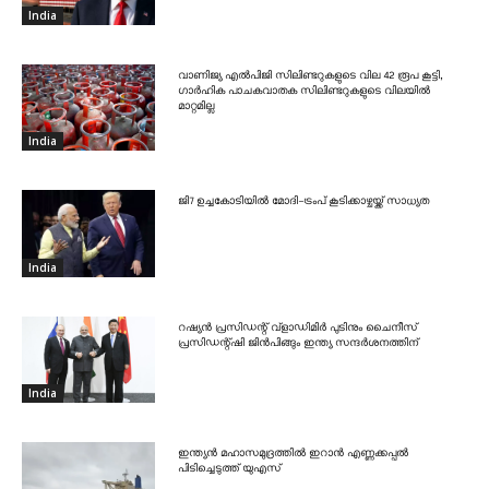
India
വാണിജ്യ എൽപിജി സിലിണ്ടറുകളുടെ വില 42 രൂപ കൂട്ടി,
ഗാർഹിക പാചകവാതക സിലിണ്ടറുകളുടെ വിലയിൽ
മാറ്റമില്ല
India
ജി7 ഉച്ചകോടിയിൽ മോദി-ട്രംപ് കൂടിക്കാഴ്ചയ്ക്ക് സാധ്യത
India
റഷ്യൻ പ്രസിഡന്റ് വ്‌ളാഡിമിർ പുടിനും ചൈനീസ്
പ്രസിഡന്റ്ഷി ജിൻപിങ്ങും ഇന്ത്യ സന്ദർശനത്തിന്
India
ഇന്ത്യൻ മഹാസമുദ്രത്തിൽ ഇറാൻ എണ്ണക്കപ്പൽ
പിടിച്ചെടുത്ത് യുഎസ്