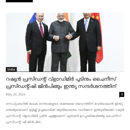
India
റഷ്യൻ പ്രസിഡന്റ് വ്‌ളാഡിമിർ പുടിനും ചൈനീസ്
പ്രസിഡന്റ്ഷി ജിൻപിങ്ങും ഇന്ത്യ സന്ദർശനത്തിന്
May 20, 2026
0
സെപ്റ്റംബറിൽ ലോക നേതാക്കളുടെ ശക്തമായ യോഗത്തിന് വേദിയാകാൻ ഇന്ത്യ
ഒരുങ്ങുകയാണ്. ബ്രിക്സ് ഉച്ചകോടിക്ക് ആതിഥേയത്വം വഹിക്കുന്ന ഇന്ത്യയിലേക്ക് റഷ്യൻ
പ്രസിഡന്റ് വ്‌ളാഡിമിർ പുടിൻ എത്തുമെന്ന് ഏതാണ്ട് ഉറപ്പായിക്കഴിഞ്ഞു. ചൈനീസ്
പ്രസിഡന്റ് ഷി ജിൻപിങ്...