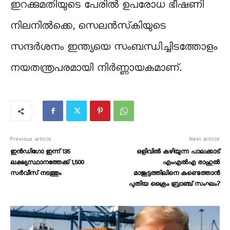
ഇറക്കുമതിയുടെ പേരിൽ ഉപരോധ ഭീഷണി
നിലനിൽക്കെ, സെലൻസ്‌കിയുടെ
സന്ദർശനം ഇന്ത്യയെ സംബന്ധിച്ചിടത്തോളം
നയതന്ത്രപരമായി നിർണ്ണായകമാണ്.
Previous article
Next article
ഇൻഡിഗോ ഇന്ന് 135
ഒളിവിൽ കഴിയുന്ന പാലക്കാട്
ലക്ഷ്യസ്ഥാനത്തേക്ക് 1,500
എംഎൽഎ രാഹുൽ
സർവീസ് നടത്തും
മാങ്കൂട്ടത്തിലിനെ കണ്ടെത്താൻ
പുതിയ ക്രൈം ബ്രാഞ്ച് സംഘം?