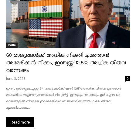
India
60 രാജ്യങ്ങൾക്ക് അധിക നികുതി ചുമത്താൻ
അമേരിക്കൻ നീക്കം, ഇന്ത്യയ്ക്ക് 12.5% അധിക തീരുവ
വന്നേക്കും
June 3, 2026
0
ഇന്ത്യ ഉൾപ്പെടെയുള്ള 54 രാജ്യങ്ങൾക്ക് മേൽ 12.5% അധിക തീരുവ ചുമത്താൻ
അമേരിക്ക തയ്യാറെടുക്കുന്നതായി റിപ്പോർട്ട്. ഇന്ത്യയും ചൈനയും ഉൾപ്പെടെ 60
രാജ്യങ്ങളിൽ നിന്നുള്ള ഇറക്കുമതികൾക്ക് അമേരിക്ക 12.5% ​​വരെ തീരുവ
ചുമത്തിയേക്കും....
Read more