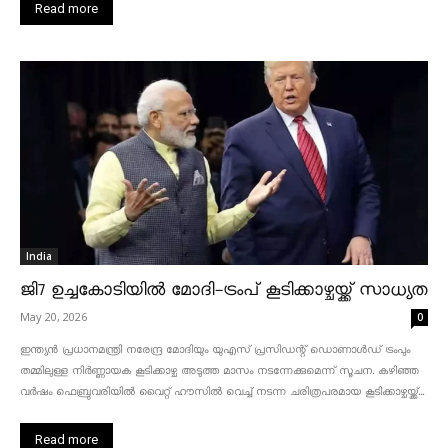
Read more
India
ജി7 ഉച്ചകോടിയിൽ മോദി-ട്രംപ് കൂടിക്കാഴ്ചയ്ക്ക് സാധ്യത
May 20, 2026
0
ഇന്ത്യൻ പ്രധാനമന്ത്രി നരേന്ദ്ര മോദിയും യുഎസ് പ്രസിഡന്റ് ഡൊണാൾഡ് ട്രംപും
തമ്മിലുള്ള നിർണ്ണായക കൂടിക്കാഴ്ച അടുത്ത മാസം നടന്നേക്കുമെന്ന് സൂചന. കഴിഞ്ഞ
വർഷം ഫെബ്രുവരിയിൽ വൈറ്റ് ഹൗസിൽ വെച്ച് നടന്ന ചരിത്രപരമായ കൂടിക്കാഴ്ചയ്ക്ക്...
Read more