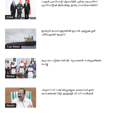
റഷ്യൻ പ്രസിഡന്റ് വ്‌ളാഡിമിർ പുടിനും ചൈനീസ്
പ്രസിഡന്റ്ഷി ജിൻപിങ്ങും ഇന്ത്യ സന്ദർശനത്തിന്
India
ഇന്ത്യൻ മഹാസമുദ്രത്തിൽ ഇറാൻ എണ്ണക്കപ്പൽ
പിടിച്ചെടുത്ത് യുഎസ്
Top News
പ്രോ ടെം സ്പീക്കറായി ജി. സുധാകരൻ സത്യപ്രതിജ്ഞ
ചെയ്തു
Kerala
പിഎസ് സി റാങ്ക് ലിസ്റ്റുകളുടെ കാലാവധി മൂന്നു
മാസത്തേക്ക് നീട്ടി: മുഖ്യമന്ത്രി വി ഡി സതീശൻ
Kerala