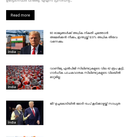
ഉദ്യോഗസ്ഥർ പറഞ്ഞു. യുഎസ് പ്രസിഡന്റ്...
Read more
60 രാജ്യങ്ങൾക്ക് അധിക നികുതി ചുമത്താൻ
അമേരിക്കൻ നീക്കം, ഇന്ത്യയ്ക്ക് 12.5% അധിക തീരുവ
വന്നേക്കും
India
വാണിജ്യ എൽപിജി സിലിണ്ടറുകളുടെ വില 42 രൂപ കൂട്ടി,
ഗാർഹിക പാചകവാതക സിലിണ്ടറുകളുടെ വിലയിൽ
മാറ്റമില്ല
India
ജി7 ഉച്ചകോടിയിൽ മോദി-ട്രംപ് കൂടിക്കാഴ്ചയ്ക്ക് സാധ്യത
India