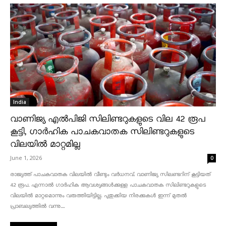
India
വാണിജ്യ എൽപിജി സിലിണ്ടറുകളുടെ വില 42 രൂപ
കൂട്ടി, ഗാർഹിക പാചകവാതക സിലിണ്ടറുകളുടെ
വിലയിൽ മാറ്റമില്ല
June 1, 2026
0
രാജ്യത്ത് പാചകവാതക വിലയിൽ വീണ്ടും വർധനവ്. വാണിജ്യ സിലണ്ടറിന് കൂട്ടിയത്
42 രൂപ. എന്നാൽ ഗാർഹിക ആവശ്യങ്ങൾക്കുള്ള പാചകവാതക സിലിണ്ടറുകളുടെ
വിലയിൽ മാറ്റമൊന്നും വരുത്തിയിട്ടില്ല. പുതുക്കിയ നിരക്കുകൾ ഇന്ന് മുതൽ
പ്രാബല്യത്തിൽ വന്നു....