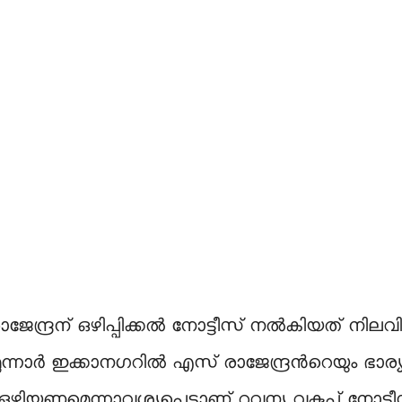
്ദ്രന് ഒഴിപ്പിക്കൽ നോട്ടീസ് നൽകിയത് നിലവി
്. മൂന്നാ‌ർ ഇക്കാനഗറിൽ എസ് രാജേന്ദ്രൻറെയും ഭാര
ഴിയണമെന്നാവശ്യപ്പെട്ടാണ് റവന്യൂ വകുപ്പ് നോ