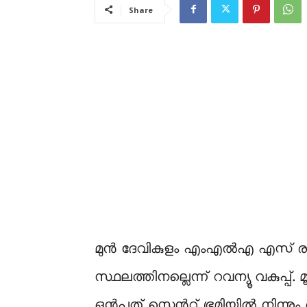
Share
മുൻ ദേവികുളം എംഎൽഎ എസ് രാജേന
സ്ഥലത്തിനല്ലെന്ന് റവന്യൂ വകുപ്പ
ഒൻപത് സെൻറ് ഭൂമിയിൽ നിന്നും ഒ