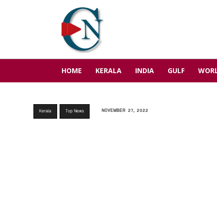
HOME
KERALA
INDIA
GULF
WOR
NOVEMBER 27, 2022
Kerala
Top News