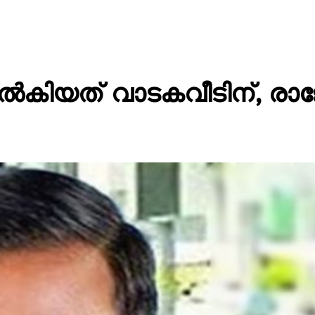
നൽകിയത് വാടകവീടിന്, രാജേ