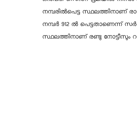
നമ്പരിൽപെട്ട സ്ഥലത്തിനാണ് രാജേ
നമ്പർ 912 ൽ പെട്ടതാണെന്ന് സർവേ
സ്ഥലത്തിനാണ് രണ്ടു നോട്ടീസും റവന