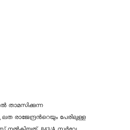
ൽ താമസിക്കുന്ന
്യ ലത രാജേന്ദ്രൻറെയും പേരിലുള്ള
ട്ടീസ് നൽകിയത്. 843/A സർവേ