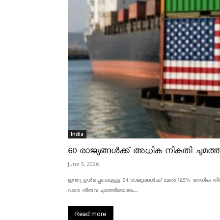
India
60 രാജ്യങ്ങൾക്ക് അധിക നികുതി ചുമത്താ
June 3, 2026
ഇന്ത്യ ഉൾപ്പെടെയുള്ള 54 രാജ്യങ്ങൾക്ക് മേൽ 12.5% അധിക തീരു
വരെ തീരുവ ചുമത്തിയേക്കും....
Read more