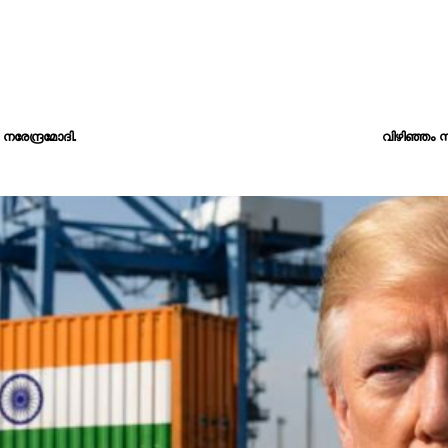
രേന്ദ്രമോദി.
വിഴിഞ്ഞം സം