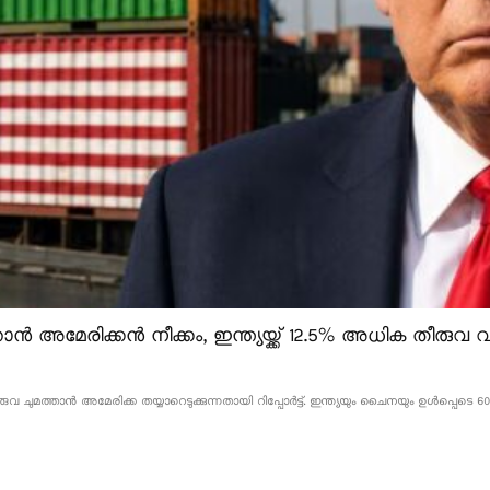
ൻ അമേരിക്കൻ നീക്കം, ഇന്ത്യയ്ക്ക് 12.5% അധിക തീരുവ വന
വ ചുമത്താൻ അമേരിക്ക തയ്യാറെടുക്കുന്നതായി റിപ്പോർട്ട്. ഇന്ത്യയും ചൈനയും ഉൾപ്പെടെ 60 ര