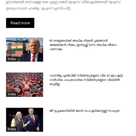
ഇറാനുമായി ബന്ധമുള്ള ഒരു എണ്ണ ടാങ്കർ യുഎസ് പിടിച്ചെടുത്തതായി യുഎസ്
ഉദ്യോഗസ്ഥർ പറഞ്ഞു. യുഎസ് പ്രസിഡന്റ്...
Read more
60 രാജ്യങ്ങൾക്ക് അധിക നികുതി ചുമത്താൻ
അമേരിക്കൻ നീക്കം, ഇന്ത്യയ്ക്ക് 12.5% അധിക തീരുവ
വന്നേക്കും
India
വാണിജ്യ എൽപിജി സിലിണ്ടറുകളുടെ വില 42 രൂപ കൂട്ടി,
ഗാർഹിക പാചകവാതക സിലിണ്ടറുകളുടെ വിലയിൽ
മാറ്റമില്ല
India
ജി7 ഉച്ചകോടിയിൽ മോദി-ട്രംപ് കൂടിക്കാഴ്ചയ്ക്ക് സാധ്യത
India