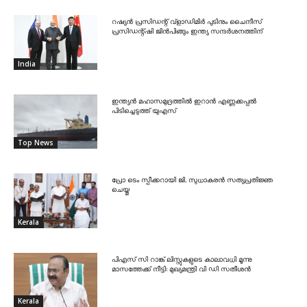
റഷ്യൻ പ്രസിഡന്റ് വ്‌ളാഡിമിർ പുടിനും ചൈനീസ്
പ്രസിഡന്റ്ഷി ജിൻപിങ്ങും ഇന്ത്യ സന്ദർശനത്തിന്
India
ഇന്ത്യൻ മഹാസമുദ്രത്തിൽ ഇറാൻ എണ്ണക്കപ്പൽ
പിടിച്ചെടുത്ത് യുഎസ്
Top News
പ്രോ ടെം സ്പീക്കറായി ജി. സുധാകരൻ സത്യപ്രതിജ്ഞ
ചെയ്തു
Kerala
പിഎസ് സി റാങ്ക് ലിസ്റ്റുകളുടെ കാലാവധി മൂന്നു
മാസത്തേക്ക് നീട്ടി: മുഖ്യമന്ത്രി വി ഡി സതീശൻ
Kerala