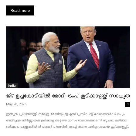
Read more
India
ജി7 ഉച്ചകോടിയിൽ മോദി-ട്രംപ് കൂടിക്കാഴ്ചയ്ക്ക് സാധ്യത
May 20, 2026
0
ഇന്ത്യൻ പ്രധാനമന്ത്രി നരേന്ദ്ര മോദിയും യുഎസ് പ്രസിഡന്റ് ഡൊണാൾഡ് ട്രംപും
തമ്മിലുള്ള നിർണ്ണായക കൂടിക്കാഴ്ച അടുത്ത മാസം നടന്നേക്കുമെന്ന് സൂചന. കഴിഞ്ഞ
വർഷം ഫെബ്രുവരിയിൽ വൈറ്റ് ഹൗസിൽ വെച്ച് നടന്ന ചരിത്രപരമായ കൂടിക്കാഴ്ചയ്ക്ക്...