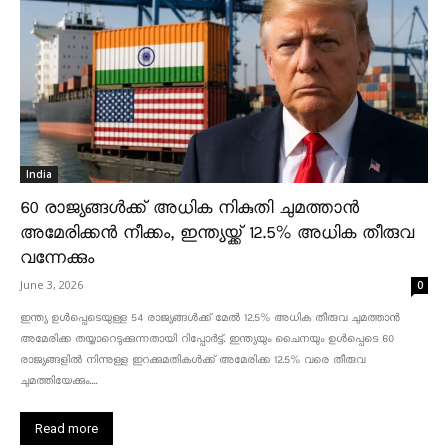
India
60 രാജ്യങ്ങൾക്ക് അധിക നികുതി ചുമത്താൻ
അമേരിക്കൻ നീക്കം, ഇന്ത്യയ്ക്ക് 12.5% അധിക തീരുവ
വന്നേക്കും
June 3, 2026
0
ഇന്ത്യ ഉൾപ്പെടെയുള്ള 54 രാജ്യങ്ങൾക്ക് മേൽ 12.5% അധിക തീരുവ ചുമത്താൻ
അമേരിക്ക തയ്യാറെടുക്കുന്നതായി റിപ്പോർട്ട്. ഇന്ത്യയും ചൈനയും ഉൾപ്പെടെ 60
രാജ്യങ്ങളിൽ നിന്നുള്ള ഇറക്കുമതികൾക്ക് അമേരിക്ക 12.5% ​​വരെ തീരുവ
ചുമത്തിയേക്കും....
Read more