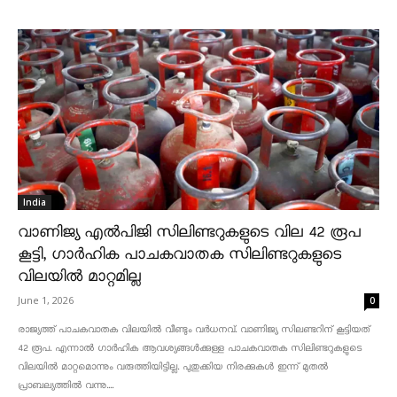
India
വാണിജ്യ എൽപിജി സിലിണ്ടറുകളുടെ വില 42 രൂപ
കൂട്ടി, ഗാർഹിക പാചകവാതക സിലിണ്ടറുകളുടെ
വിലയിൽ മാറ്റമില്ല
June 1, 2026
0
രാജ്യത്ത് പാചകവാതക വിലയിൽ വീണ്ടും വർധനവ്. വാണിജ്യ സിലണ്ടറിന് കൂട്ടിയത്
42 രൂപ. എന്നാൽ ഗാർഹിക ആവശ്യങ്ങൾക്കുള്ള പാചകവാതക സിലിണ്ടറുകളുടെ
വിലയിൽ മാറ്റമൊന്നും വരുത്തിയിട്ടില്ല. പുതുക്കിയ നിരക്കുകൾ ഇന്ന് മുതൽ
പ്രാബല്യത്തിൽ വന്നു....