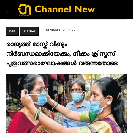
DECEMBER 22, 2022
India
Top News
രാജ്യത്ത് മാസ്ക് വീണ്ടും
നിർബന്ധമാക്കിയേക്കും, നീക്കം ക്രിസ്മസ്
പുതുവത്സരാഘോഷങ്ങൾ വരുന്നതോടെ