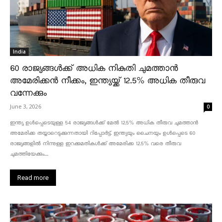
India
60 രാജ്യങ്ങൾക്ക് അധിക നികുതി ചുമത്താൻ
അമേരിക്കൻ നീക്കം, ഇന്ത്യയ്ക്ക് 12.5% അധിക തീരുവ
വന്നേക്കും
June 3, 2026
0
ഇന്ത്യ ഉൾപ്പെടെയുള്ള 54 രാജ്യങ്ങൾക്ക് മേൽ 12.5% അധിക തീരുവ ചുമത്താൻ
അമേരിക്ക തയ്യാറെടുക്കുന്നതായി റിപ്പോർട്ട്. ഇന്ത്യയും ചൈനയും ഉൾപ്പെടെ 60
രാജ്യങ്ങളിൽ നിന്നുള്ള ഇറക്കുമതികൾക്ക് അമേരിക്ക 12.5% ​​വരെ തീരുവ
ചുമത്തിയേക്കും....
Read more