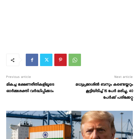
Previous article
Next article
മികച്ച ഭക്ഷണരീതികളിലൂടെ
മധ്യപ്രദേശിൽ ബസും കണ്ടെയ്നറും
ഓർമ്മശക്തി വർദ്ധിപ്പിക്കാം
കൂട്ടിയിടിച്ച് 15 പേർ മരിച്ചു, 40
പേർക്ക് പരിക്കേറ്റു