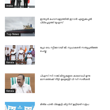
India
ഇന്ത്യൻ മഹാസമുദ്രത്തിൽ ഇറാൻ എണ്ണക്കപ്പൽ
പിടിച്ചെടുത്ത് യുഎസ്
Top News
പ്രോ ടെം സ്പീക്കറായി ജി. സുധാകരൻ സത്യപ്രതിജ്ഞ
ചെയ്തു
Kerala
പിഎസ് സി റാങ്ക് ലിസ്റ്റുകളുടെ കാലാവധി മൂന്നു
മാസത്തേക്ക് നീട്ടി: മുഖ്യമന്ത്രി വി ഡി സതീശൻ
Kerala
മിൽമ പാൽ വിലകൂട്ടി; ലിറ്ററിന് കൂട്ടിയത് 4 രൂപ