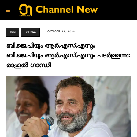
OCTOBER 22, 2022
India
Top News
ബി.ജെ.പിയും ആർ.എസ്.എസും
ബി.ജെ.പിയും ആർ.എസ്.എസും പടർത്തുന്നു:
രാഹുൽ ഗാന്ധി