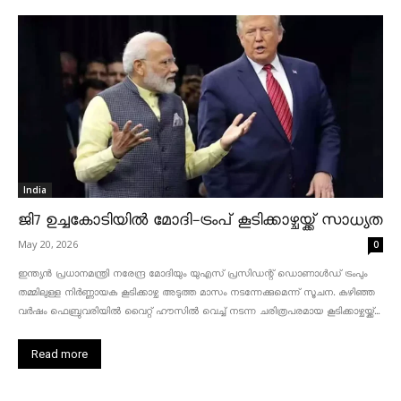
India
ജി7 ഉച്ചകോടിയിൽ മോദി-ട്രംപ് കൂടിക്കാഴ്ചയ്ക്ക് സാധ്യത
May 20, 2026
0
ഇന്ത്യൻ പ്രധാനമന്ത്രി നരേന്ദ്ര മോദിയും യുഎസ് പ്രസിഡന്റ് ഡൊണാൾഡ് ട്രംപും
തമ്മിലുള്ള നിർണ്ണായക കൂടിക്കാഴ്ച അടുത്ത മാസം നടന്നേക്കുമെന്ന് സൂചന. കഴിഞ്ഞ
വർഷം ഫെബ്രുവരിയിൽ വൈറ്റ് ഹൗസിൽ വെച്ച് നടന്ന ചരിത്രപരമായ കൂടിക്കാഴ്ചയ്ക്ക്...
Read more