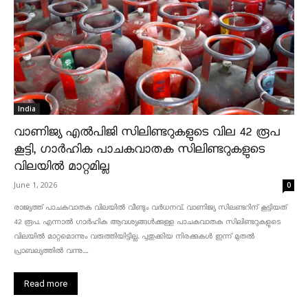
India
വാണിജ്യ എൽപിജി സിലിണ്ടറുകളുടെ വില 42 രൂപ
കൂട്ടി, ഗാർഹിക പാചകവാതക സിലിണ്ടറുകളുടെ
വിലയിൽ മാറ്റമില്ല
June 1, 2026
0
രാജ്യത്ത് പാചകവാതക വിലയിൽ വീണ്ടും വർധനവ്. വാണിജ്യ സിലണ്ടറിന് കൂട്ടിയത്
42 രൂപ. എന്നാൽ ഗാർഹിക ആവശ്യങ്ങൾക്കുള്ള പാചകവാതക സിലിണ്ടറുകളുടെ
വിലയിൽ മാറ്റമൊന്നും വരുത്തിയിട്ടില്ല. പുതുക്കിയ നിരക്കുകൾ ഇന്ന് മുതൽ
പ്രാബല്യത്തിൽ വന്നു....
Read more