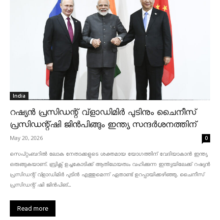
India
റഷ്യൻ പ്രസിഡന്റ് വ്‌ളാഡിമിർ പുടിനും ചൈനീസ്
പ്രസിഡന്റ്ഷി ജിൻപിങ്ങും ഇന്ത്യ സന്ദർശനത്തിന്
May 20, 2026
0
സെപ്റ്റംബറിൽ ലോക നേതാക്കളുടെ ശക്തമായ യോഗത്തിന് വേദിയാകാൻ ഇന്ത്യ
ഒരുങ്ങുകയാണ്. ബ്രിക്സ് ഉച്ചകോടിക്ക് ആതിഥേയത്വം വഹിക്കുന്ന ഇന്ത്യയിലേക്ക് റഷ്യൻ
പ്രസിഡന്റ് വ്‌ളാഡിമിർ പുടിൻ എത്തുമെന്ന് ഏതാണ്ട് ഉറപ്പായിക്കഴിഞ്ഞു. ചൈനീസ്
പ്രസിഡന്റ് ഷി ജിൻപിങ്...
Read more