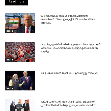
Read more
60 രാജ്യങ്ങൾക്ക് അധിക നികുതി ചുമത്താൻ
അമേരിക്കൻ നീക്കം, ഇന്ത്യയ്ക്ക് 12.5% അധിക തീരുവ
വന്നേക്കും
India
വാണിജ്യ എൽപിജി സിലിണ്ടറുകളുടെ വില 42 രൂപ കൂട്ടി,
ഗാർഹിക പാചകവാതക സിലിണ്ടറുകളുടെ വിലയിൽ
മാറ്റമില്ല
India
ജി7 ഉച്ചകോടിയിൽ മോദി-ട്രംപ് കൂടിക്കാഴ്ചയ്ക്ക് സാധ്യത
India
റഷ്യൻ പ്രസിഡന്റ് വ്‌ളാഡിമിർ പുടിനും ചൈനീസ്
പ്രസിഡന്റ്ഷി ജിൻപിങ്ങും ഇന്ത്യ സന്ദർശനത്തിന്