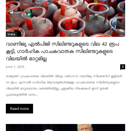
India
വാണിജ്യ എൽപിജി സിലിണ്ടറുകളുടെ വില 42 രൂപ
കൂട്ടി, ഗാർഹിക പാചകവാതക സിലിണ്ടറുകളുടെ
വിലയിൽ മാറ്റമില്ല
June 1, 2026
0
രാജ്യത്ത് പാചകവാതക വിലയിൽ വീണ്ടും വർധനവ്. വാണിജ്യ സിലണ്ടറിന് കൂട്ടിയത്
42 രൂപ. എന്നാൽ ഗാർഹിക ആവശ്യങ്ങൾക്കുള്ള പാചകവാതക സിലിണ്ടറുകളുടെ
വിലയിൽ മാറ്റമൊന്നും വരുത്തിയിട്ടില്ല. പുതുക്കിയ നിരക്കുകൾ ഇന്ന് മുതൽ
പ്രാബല്യത്തിൽ വന്നു....
Read more