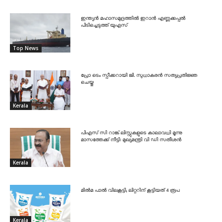
ഇന്ത്യൻ മഹാസമുദ്രത്തിൽ ഇറാൻ എണ്ണക്കപ്പൽ
പിടിച്ചെടുത്ത് യുഎസ്
Top News
പ്രോ ടെം സ്പീക്കറായി ജി. സുധാകരൻ സത്യപ്രതിജ്ഞ
ചെയ്തു
Kerala
പിഎസ് സി റാങ്ക് ലിസ്റ്റുകളുടെ കാലാവധി മൂന്നു
മാസത്തേക്ക് നീട്ടി: മുഖ്യമന്ത്രി വി ഡി സതീശൻ
Kerala
മിൽമ പാൽ വിലകൂട്ടി; ലിറ്ററിന് കൂട്ടിയത് 4 രൂപ
Kerala