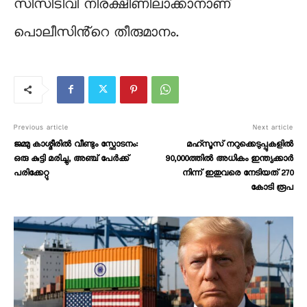
സിസിടിവി നിരക്ഷീണിലാക്കാനാണ്
പൊലീസിൻ്റെ തീരുമാനം.
Previous article
Next article
ജമ്മു കാശ്മീരിൽ വീണ്ടും സ്ഫോടനം:
മഹ്‍സൂസ് നറുക്കെടുപ്പുകളില്‍
ഒരു കുട്ടി മരിച്ചു, അഞ്ച് പേർക്ക്
90,000ത്തിൽ അധികം ഇന്ത്യക്കാര്‍
പരിക്കേറ്റു
നിന്ന് ഇതുവരെ നേടിയത് 270
കോടി രൂപ