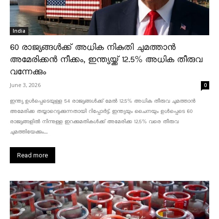
India
60 രാജ്യങ്ങൾക്ക് അധിക നികുതി ചുമത്താൻ
അമേരിക്കൻ നീക്കം, ഇന്ത്യയ്ക്ക് 12.5% അധിക തീരുവ
വന്നേക്കും
June 3, 2026
0
ഇന്ത്യ ഉൾപ്പെടെയുള്ള 54 രാജ്യങ്ങൾക്ക് മേൽ 12.5% അധിക തീരുവ ചുമത്താൻ
അമേരിക്ക തയ്യാറെടുക്കുന്നതായി റിപ്പോർട്ട്. ഇന്ത്യയും ചൈനയും ഉൾപ്പെടെ 60
രാജ്യങ്ങളിൽ നിന്നുള്ള ഇറക്കുമതികൾക്ക് അമേരിക്ക 12.5% ​​വരെ തീരുവ
ചുമത്തിയേക്കും....
Read more