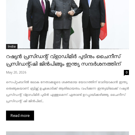
India
റഷ്യൻ പ്രസിഡന്റ് വ്‌ളാഡിമിർ പുടിനും ചൈനീസ്
പ്രസിഡന്റ്ഷി ജിൻപിങ്ങും ഇന്ത്യ സന്ദർശനത്തിന്
May 20, 2026
0
സെപ്റ്റംബറിൽ ലോക നേതാക്കളുടെ ശക്തമായ യോഗത്തിന് വേദിയാകാൻ ഇന്ത്യ
ഒരുങ്ങുകയാണ്. ബ്രിക്സ് ഉച്ചകോടിക്ക് ആതിഥേയത്വം വഹിക്കുന്ന ഇന്ത്യയിലേക്ക് റഷ്യൻ
പ്രസിഡന്റ് വ്‌ളാഡിമിർ പുടിൻ എത്തുമെന്ന് ഏതാണ്ട് ഉറപ്പായിക്കഴിഞ്ഞു. ചൈനീസ്
പ്രസിഡന്റ് ഷി ജിൻപിങ്...
Read more