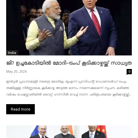
India
ജി7 ഉച്ചകോടിയിൽ മോദി-ട്രംപ് കൂടിക്കാഴ്ചയ്ക്ക് സാധ്യത
May 20, 2026
0
ഇന്ത്യൻ പ്രധാനമന്ത്രി നരേന്ദ്ര മോദിയും യുഎസ് പ്രസിഡന്റ് ഡൊണാൾഡ് ട്രംപും
തമ്മിലുള്ള നിർണ്ണായക കൂടിക്കാഴ്ച അടുത്ത മാസം നടന്നേക്കുമെന്ന് സൂചന. കഴിഞ്ഞ
വർഷം ഫെബ്രുവരിയിൽ വൈറ്റ് ഹൗസിൽ വെച്ച് നടന്ന ചരിത്രപരമായ കൂടിക്കാഴ്ചയ്ക്ക്...
Read more