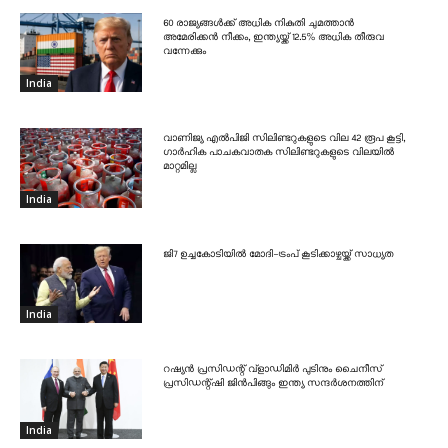
60 രാജ്യങ്ങൾക്ക് അധിക നികുതി ചുമത്താൻ
അമേരിക്കൻ നീക്കം, ഇന്ത്യയ്ക്ക് 12.5% അധിക തീരുവ
വന്നേക്കും
India
വാണിജ്യ എൽപിജി സിലിണ്ടറുകളുടെ വില 42 രൂപ കൂട്ടി,
ഗാർഹിക പാചകവാതക സിലിണ്ടറുകളുടെ വിലയിൽ
മാറ്റമില്ല
India
ജി7 ഉച്ചകോടിയിൽ മോദി-ട്രംപ് കൂടിക്കാഴ്ചയ്ക്ക് സാധ്യത
India
റഷ്യൻ പ്രസിഡന്റ് വ്‌ളാഡിമിർ പുടിനും ചൈനീസ്
പ്രസിഡന്റ്ഷി ജിൻപിങ്ങും ഇന്ത്യ സന്ദർശനത്തിന്
India