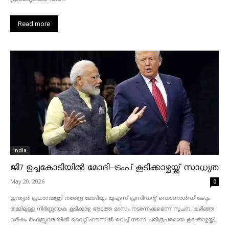
Read more
India
ജി7 ഉച്ചകോടിയിൽ മോദി-ട്രംപ് കൂടിക്കാഴ്ചയ്ക്ക് സാധ്യത
May 20, 2026
0
ഇന്ത്യൻ പ്രധാനമന്ത്രി നരേന്ദ്ര മോദിയും യുഎസ് പ്രസിഡന്റ് ഡൊണാൾഡ് ട്രംപും
തമ്മിലുള്ള നിർണ്ണായക കൂടിക്കാഴ്ച അടുത്ത മാസം നടന്നേക്കുമെന്ന് സൂചന. കഴിഞ്ഞ
വർഷം ഫെബ്രുവരിയിൽ വൈറ്റ് ഹൗസിൽ വെച്ച് നടന്ന ചരിത്രപരമായ കൂടിക്കാഴ്ചയ്ക്ക്...