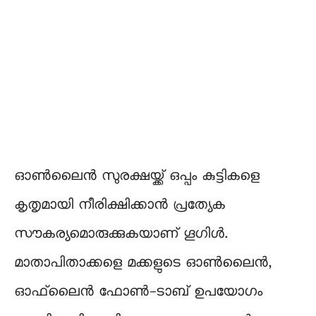
ഓൺലൈൻ സുരക്ഷയ്ക്ക് ഒപ്പം കുട്ടികളെ
കൃതൃമായി നീരിക്ഷിക്കാൻ പ്രത്യേക
സൗകര്യമൊരുക്കുകയാണ് ഗൂഗിൾ.
മാതാപിതാക്കളെ മക്കളുടെ ഓൺലൈൻ,
ഓഫ്‌ലൈൻ ഫോൺ-ടാബ് ഉപയോഗം