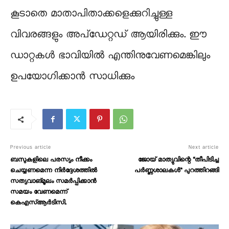
കൂടാതെ മാതാപിതാക്കളെക്കുറിച്ചുള്ള
വിവരങ്ങളും അപ്ഡേറ്റഡ് ആയിരിക്കും. ഈ
ഡാറ്റകൾ ഭാവിയിൽ എന്തിനുവേണമെങ്കിലും
ഉപയോഗിക്കാൻ സാധിക്കും
Previous article
Next article
ബസുകളിലെ പരസ്യം നീക്കം
ജോയ് മാത്യുവിന്റെ “തീപിടിച്ച
ചെയ്യണമെന്ന നി‍‍‍‍‍ർദ്ദേശത്തിൽ
പർണ്ണശാലകൾ” പുറത്തിറങ്ങി
സത്യവാങ്മൂലം സമർപ്പിക്കാൻ
സമയം വേണമെന്ന്
കെഎസ്ആർടിസി.