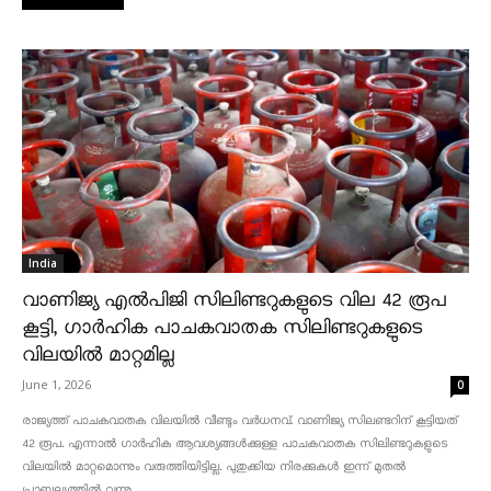
India
വാണിജ്യ എൽപിജി സിലിണ്ടറുകളുടെ വില 42 രൂപ
കൂട്ടി, ഗാർഹിക പാചകവാതക സിലിണ്ടറുകളുടെ
വിലയിൽ മാറ്റമില്ല
June 1, 2026
0
രാജ്യത്ത് പാചകവാതക വിലയിൽ വീണ്ടും വർധനവ്. വാണിജ്യ സിലണ്ടറിന് കൂട്ടിയത്
42 രൂപ. എന്നാൽ ഗാർഹിക ആവശ്യങ്ങൾക്കുള്ള പാചകവാതക സിലിണ്ടറുകളുടെ
വിലയിൽ മാറ്റമൊന്നും വരുത്തിയിട്ടില്ല. പുതുക്കിയ നിരക്കുകൾ ഇന്ന് മുതൽ
പ്രാബല്യത്തിൽ വന്നു....