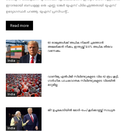
ഇറാനുമായി ബന്ധമുള്ള ഒരു എണ്ണ ടാങ്കർ യുഎസ് പിടിച്ചെടുത്തതായി യുഎസ്
ഉദ്യോഗസ്ഥർ പറഞ്ഞു. യുഎസ് പ്രസിഡന്റ്...
Read more
60 രാജ്യങ്ങൾക്ക് അധിക നികുതി ചുമത്താൻ
അമേരിക്കൻ നീക്കം, ഇന്ത്യയ്ക്ക് 12.5% അധിക തീരുവ
വന്നേക്കും
India
വാണിജ്യ എൽപിജി സിലിണ്ടറുകളുടെ വില 42 രൂപ കൂട്ടി,
ഗാർഹിക പാചകവാതക സിലിണ്ടറുകളുടെ വിലയിൽ
മാറ്റമില്ല
India
ജി7 ഉച്ചകോടിയിൽ മോദി-ട്രംപ് കൂടിക്കാഴ്ചയ്ക്ക് സാധ്യത
India