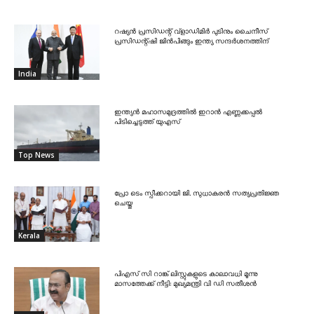
റഷ്യൻ പ്രസിഡന്റ് വ്‌ളാഡിമിർ പുടിനും ചൈനീസ്
പ്രസിഡന്റ്ഷി ജിൻപിങ്ങും ഇന്ത്യ സന്ദർശനത്തിന്
India
ഇന്ത്യൻ മഹാസമുദ്രത്തിൽ ഇറാൻ എണ്ണക്കപ്പൽ
പിടിച്ചെടുത്ത് യുഎസ്
Top News
പ്രോ ടെം സ്പീക്കറായി ജി. സുധാകരൻ സത്യപ്രതിജ്ഞ
ചെയ്തു
Kerala
പിഎസ് സി റാങ്ക് ലിസ്റ്റുകളുടെ കാലാവധി മൂന്നു
മാസത്തേക്ക് നീട്ടി: മുഖ്യമന്ത്രി വി ഡി സതീശൻ