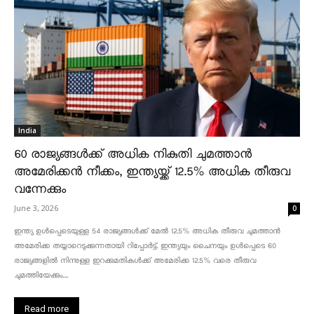
India
60 രാജ്യങ്ങൾക്ക് അധിക നികുതി ചുമത്താൻ
അമേരിക്കൻ നീക്കം, ഇന്ത്യയ്ക്ക് 12.5% അധിക തീരുവ
വന്നേക്കും
June 3, 2026
0
ഇന്ത്യ ഉൾപ്പെടെയുള്ള 54 രാജ്യങ്ങൾക്ക് മേൽ 12.5% അധിക തീരുവ ചുമത്താൻ
അമേരിക്ക തയ്യാറെടുക്കുന്നതായി റിപ്പോർട്ട്. ഇന്ത്യയും ചൈനയും ഉൾപ്പെടെ 60
രാജ്യങ്ങളിൽ നിന്നുള്ള ഇറക്കുമതികൾക്ക് അമേരിക്ക 12.5% ​​വരെ തീരുവ
ചുമത്തിയേക്കും....
Read more