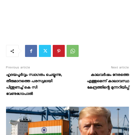
Previous article
Next article
ഹൃദയപൂർവ്വം സ്വാഗതം ചെയ്യുന്നു,
കാലവർഷം നേരത്തെ
തീരുമാനത്തെ പരസ്യമായി
എത്തുമെന്ന് കാലാവസ്ഥ
പിന്തുണച്ച് കെ സി
കേന്ദ്രത്തിന്റെ മുന്നറിയിപ്പ്
വേണുഗോപാൽ