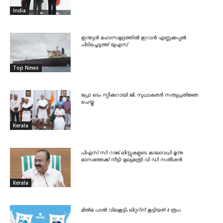
India
ഇന്ത്യൻ മഹാസമുദ്രത്തിൽ ഇറാൻ എണ്ണക്കപ്പൽ
പിടിച്ചെടുത്ത് യുഎസ്
Top News
പ്രോ ടെം സ്പീക്കറായി ജി. സുധാകരൻ സത്യപ്രതിജ്ഞ
ചെയ്തു
Kerala
പിഎസ് സി റാങ്ക് ലിസ്റ്റുകളുടെ കാലാവധി മൂന്നു
മാസത്തേക്ക് നീട്ടി: മുഖ്യമന്ത്രി വി ഡി സതീശൻ
Kerala
മിൽമ പാൽ വിലകൂട്ടി; ലിറ്ററിന് കൂട്ടിയത് 4 രൂപ