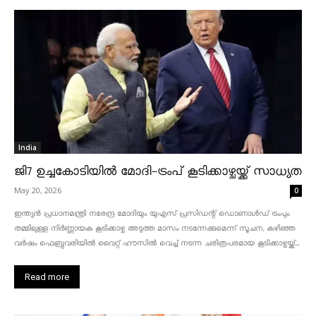
India
ജി7 ഉച്ചകോടിയിൽ മോദി-ട്രംപ് കൂടിക്കാഴ്ചയ്ക്ക് സാധ്യത
May 20, 2026
0
ഇന്ത്യൻ പ്രധാനമന്ത്രി നരേന്ദ്ര മോദിയും യുഎസ് പ്രസിഡന്റ് ഡൊണാൾഡ് ട്രംപും
തമ്മിലുള്ള നിർണ്ണായക കൂടിക്കാഴ്ച അടുത്ത മാസം നടന്നേക്കുമെന്ന് സൂചന. കഴിഞ്ഞ
വർഷം ഫെബ്രുവരിയിൽ വൈറ്റ് ഹൗസിൽ വെച്ച് നടന്ന ചരിത്രപരമായ കൂടിക്കാഴ്ചയ്ക്ക്...
Read more