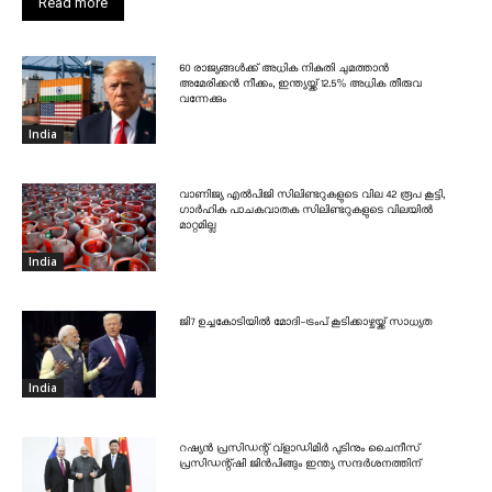
Read more
60 രാജ്യങ്ങൾക്ക് അധിക നികുതി ചുമത്താൻ
അമേരിക്കൻ നീക്കം, ഇന്ത്യയ്ക്ക് 12.5% അധിക തീരുവ
വന്നേക്കും
India
വാണിജ്യ എൽപിജി സിലിണ്ടറുകളുടെ വില 42 രൂപ കൂട്ടി,
ഗാർഹിക പാചകവാതക സിലിണ്ടറുകളുടെ വിലയിൽ
മാറ്റമില്ല
India
ജി7 ഉച്ചകോടിയിൽ മോദി-ട്രംപ് കൂടിക്കാഴ്ചയ്ക്ക് സാധ്യത
India
റഷ്യൻ പ്രസിഡന്റ് വ്‌ളാഡിമിർ പുടിനും ചൈനീസ്
പ്രസിഡന്റ്ഷി ജിൻപിങ്ങും ഇന്ത്യ സന്ദർശനത്തിന്