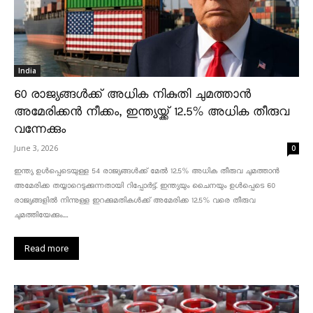
India
60 രാജ്യങ്ങൾക്ക് അധിക നികുതി ചുമത്താൻ
അമേരിക്കൻ നീക്കം, ഇന്ത്യയ്ക്ക് 12.5% അധിക തീരുവ
വന്നേക്കും
June 3, 2026
0
ഇന്ത്യ ഉൾപ്പെടെയുള്ള 54 രാജ്യങ്ങൾക്ക് മേൽ 12.5% അധിക തീരുവ ചുമത്താൻ
അമേരിക്ക തയ്യാറെടുക്കുന്നതായി റിപ്പോർട്ട്. ഇന്ത്യയും ചൈനയും ഉൾപ്പെടെ 60
രാജ്യങ്ങളിൽ നിന്നുള്ള ഇറക്കുമതികൾക്ക് അമേരിക്ക 12.5% ​​വരെ തീരുവ
ചുമത്തിയേക്കും....
Read more