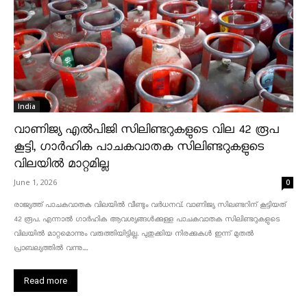
India
വാണിജ്യ എൽപിജി സിലിണ്ടറുകളുടെ വില 42 രൂപ
കൂട്ടി, ഗാർഹിക പാചകവാതക സിലിണ്ടറുകളുടെ
വിലയിൽ മാറ്റമില്ല
June 1, 2026
0
രാജ്യത്ത് പാചകവാതക വിലയിൽ വീണ്ടും വർധനവ്. വാണിജ്യ സിലണ്ടറിന് കൂട്ടിയത്
42 രൂപ. എന്നാൽ ഗാർഹിക ആവശ്യങ്ങൾക്കുള്ള പാചകവാതക സിലിണ്ടറുകളുടെ
വിലയിൽ മാറ്റമൊന്നും വരുത്തിയിട്ടില്ല. പുതുക്കിയ നിരക്കുകൾ ഇന്ന് മുതൽ
പ്രാബല്യത്തിൽ വന്നു....
Read more