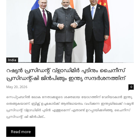
India
റഷ്യൻ പ്രസിഡന്റ് വ്‌ളാഡിമിർ പുടിനും ചൈനീസ്
പ്രസിഡന്റ്ഷി ജിൻപിങ്ങും ഇന്ത്യ സന്ദർശനത്തിന്
May 20, 2026
0
സെപ്റ്റംബറിൽ ലോക നേതാക്കളുടെ ശക്തമായ യോഗത്തിന് വേദിയാകാൻ ഇന്ത്യ
ഒരുങ്ങുകയാണ്. ബ്രിക്സ് ഉച്ചകോടിക്ക് ആതിഥേയത്വം വഹിക്കുന്ന ഇന്ത്യയിലേക്ക് റഷ്യൻ
പ്രസിഡന്റ് വ്‌ളാഡിമിർ പുടിൻ എത്തുമെന്ന് ഏതാണ്ട് ഉറപ്പായിക്കഴിഞ്ഞു. ചൈനീസ്
പ്രസിഡന്റ് ഷി ജിൻപിങ്...
Read more