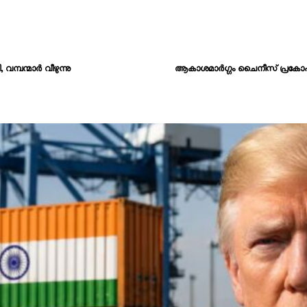
്പന്മാർ വീഴുന്നു
ആകാശമാർഗ്ഗം ചൈനീസ് പ്രകോപനം,