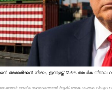
ൻ അമേരിക്കൻ നീക്കം, ഇന്ത്യയ്ക്ക് 12.5% അധിക തീരുവ വന
വ ചുമത്താൻ അമേരിക്ക തയ്യാറെടുക്കുന്നതായി റിപ്പോർട്ട്. ഇന്ത്യയും ചൈനയും ഉൾപ്പെടെ 60 ര