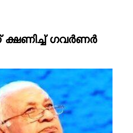
്നിന് ക്ഷണിച്ച് ഗവർണർ