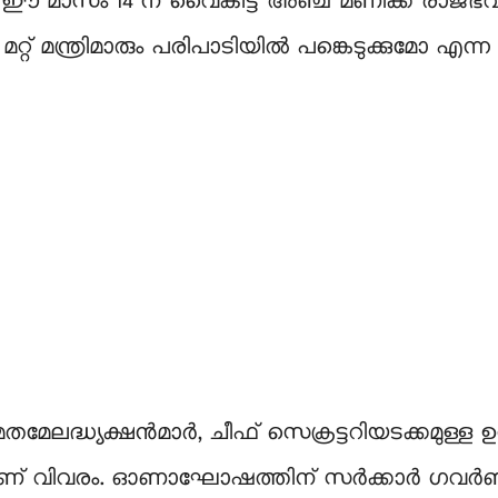
 മാസം 14 ന് വൈകീട്ട് അഞ്ച് മണിക്ക് രാജ്ഭ
ം മറ്റ് മന്ത്രിമാരും പരിപാടിയിൽ പങ്കെടുക്കുമോ എന്ന 
മേലദ്ധ്യക്ഷൻമാർ, ചീഫ് സെക്രട്ടറിയടക്കമുള്ള 
െന്നാണ് വിവരം. ഓണാഘോഷത്തിന് സർക്കാർ ഗവ