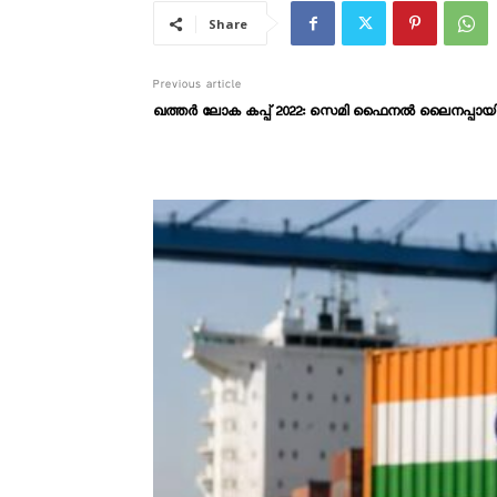
Share
Previous article
ഖത്തർ ലോക കപ്പ് 2022: സെമി ഫൈനല്‍ ലൈനപ്പായി, വമ