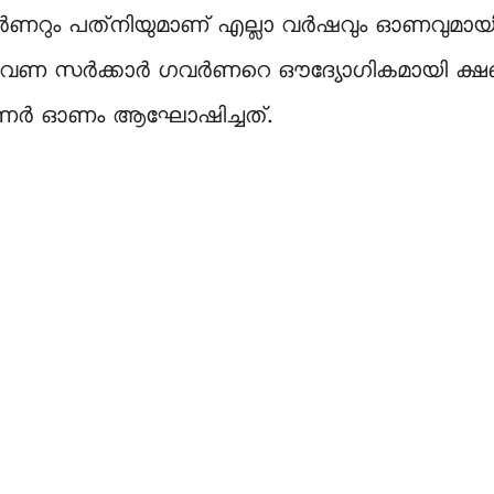
 ഗവർണറും പത്‌നിയുമാണ് എല്ലാ വർഷവും ഓണവുമായി
ണ സർക്കാർ ഗവർണറെ ഔദ്യോഗികമായി ക്ഷണിച്ചില
ർണർ ഓണം ആഘോഷിച്ചത്.