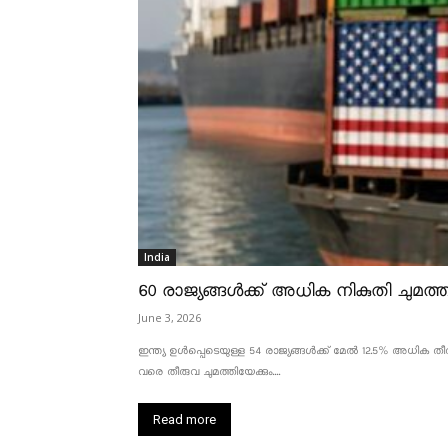
India
60 രാജ്യങ്ങൾക്ക് അധിക നികുതി ചുമത്താ
June 3, 2026
ഇന്ത്യ ഉൾപ്പെടെയുള്ള 54 രാജ്യങ്ങൾക്ക് മേൽ 12.5% അധിക തീരു
വരെ തീരുവ ചുമത്തിയേക്കും....
Read more