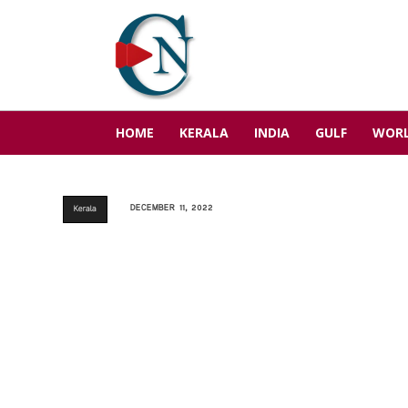
HOME
KERALA
INDIA
GULF
WOR
DECEMBER 11, 2022
Kerala