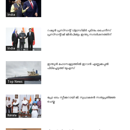
India
റഷ്യൻ പ്രസിഡന്റ് വ്‌ളാഡിമിർ പുടിനും ചൈനീസ്
പ്രസിഡന്റ്ഷി ജിൻപിങ്ങും ഇന്ത്യ സന്ദർശനത്തിന്
India
ഇന്ത്യൻ മഹാസമുദ്രത്തിൽ ഇറാൻ എണ്ണക്കപ്പൽ
പിടിച്ചെടുത്ത് യുഎസ്
Top News
പ്രോ ടെം സ്പീക്കറായി ജി. സുധാകരൻ സത്യപ്രതിജ്ഞ
ചെയ്തു
Kerala