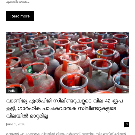
ചുമത്തിയേക്കും....
Read more
India
വാണിജ്യ എൽപിജി സിലിണ്ടറുകളുടെ വില 42 രൂപ
കൂട്ടി, ഗാർഹിക പാചകവാതക സിലിണ്ടറുകളുടെ
വിലയിൽ മാറ്റമില്ല
June 1, 2026
0
രാജ്യത്ത് പാചകവാതക വിലയിൽ വീണ്ടും വർധനവ്. വാണിജ്യ സിലണ്ടറിന് കൂട്ടിയത്