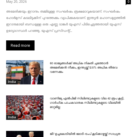
May 20, 2026
0
അമേരിക്കയും ഇറാനും തമ്മിലുള്ള സംഘർഷം രൂക്ഷമാവുകയാണ്. സംഘർഷം
ഹോർമുസ് കടലിടുക്കിന് പുറത്തേക്കും വ്യാപിക്കുകയാണ്. ഇന്ത്യൻ മഹാസമുദ്രത്തിൽ
ഇറാനുമായി ബന്ധമുള്ള ഒരു എണ്ണ ടാങ്കർ യുഎസ് പിടിച്ചെടുത്തതായി യുഎസ്
ഉദ്യോഗസ്ഥർ പറഞ്ഞു. യുഎസ് പ്രസിഡന്റ്...
Read more
60 രാജ്യങ്ങൾക്ക് അധിക നികുതി ചുമത്താൻ
അമേരിക്കൻ നീക്കം, ഇന്ത്യയ്ക്ക് 12.5% അധിക തീരുവ
വന്നേക്കും
India
വാണിജ്യ എൽപിജി സിലിണ്ടറുകളുടെ വില 42 രൂപ കൂട്ടി,
ഗാർഹിക പാചകവാതക സിലിണ്ടറുകളുടെ വിലയിൽ
മാറ്റമില്ല
India
ജി7 ഉച്ചകോടിയിൽ മോദി-ട്രംപ് കൂടിക്കാഴ്ചയ്ക്ക് സാധ്യത