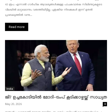
42 രൂപ. എന്നാൽ ഗാർഹിക ആവശ്യങ്ങൾക്കുള്ള പാചകവാതക സിലിണ്ടറുകളുടെ
വിലയിൽ മാറ്റമൊന്നും വരുത്തിയിട്ടില്ല. പുതുക്കിയ നിരക്കുകൾ ഇന്ന് മുതൽ
പ്രാബല്യത്തിൽ വന്നു....
Read more
India
ജി7 ഉച്ചകോടിയിൽ മോദി-ട്രംപ് കൂടിക്കാഴ്ചയ്ക്ക് സാധ്യത
May 20, 2026
0