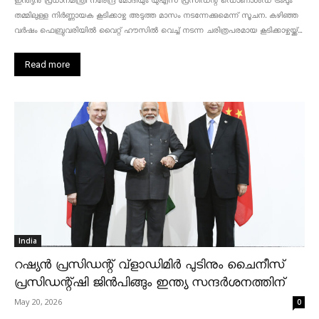
ഇന്ത്യൻ പ്രധാനമന്ത്രി നരേന്ദ്ര മോദിയും യുഎസ് പ്രസിഡന്റ് ഡൊണാൾഡ് ട്രംപും
തമ്മിലുള്ള നിർണ്ണായക കൂടിക്കാഴ്ച അടുത്ത മാസം നടന്നേക്കുമെന്ന് സൂചന. കഴിഞ്ഞ
വർഷം ഫെബ്രുവരിയിൽ വൈറ്റ് ഹൗസിൽ വെച്ച് നടന്ന ചരിത്രപരമായ കൂടിക്കാഴ്ചയ്ക്ക്...
Read more
India
റഷ്യൻ പ്രസിഡന്റ് വ്‌ളാഡിമിർ പുടിനും ചൈനീസ്
പ്രസിഡന്റ്ഷി ജിൻപിങ്ങും ഇന്ത്യ സന്ദർശനത്തിന്
May 20, 2026
0