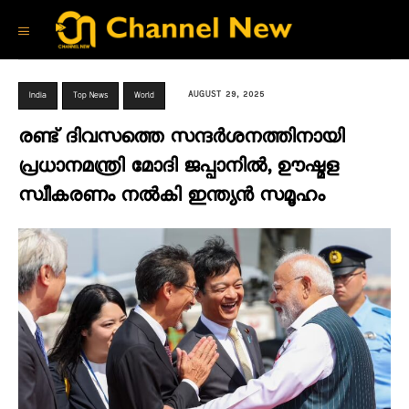
AUGUST 29, 2025
India
Top News
World
രണ്ട് ദിവസത്തെ സന്ദർശനത്തിനായി
പ്രധാനമന്ത്രി മോദി ജപ്പാനിൽ, ഊഷ്മള
സ്വീകരണം നൽകി ഇന്ത്യൻ സമൂഹം