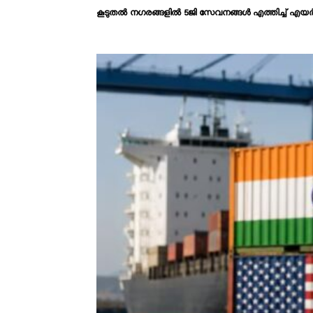
കൂടുതൽ നഗരങ്ങളിൽ 5ജി സേവനങ്ങൾ എത്തിച്ച് എ​യ​ർ