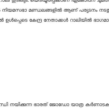
റാലി തുടങ്ങും. യെദിയൂരപ്പക്കാണ് ഏകോപന ചുമത
ും. 165 നിയമസഭാ മണ്ഡലങ്ങളിൽ ആണ് പര്യടനം നട
ഉള്‍പ്പെടെ കേന്ദ്ര നേതാക്കള്‍ റാലിയിൽ ഭാഗമാക
ന്ധി നയിക്കുന്ന ഭാരത് ജോഡോ യാത്ര കര്‍ണാട