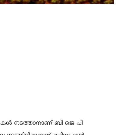
റാലികള്‍ നടത്താനാണ് ബി ജെ പി