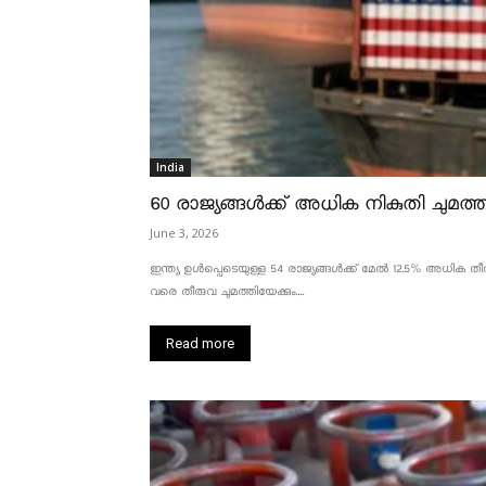
India
60 രാജ്യങ്ങൾക്ക് അധിക നികുതി ചുമത്താ
June 3, 2026
ഇന്ത്യ ഉൾപ്പെടെയുള്ള 54 രാജ്യങ്ങൾക്ക് മേൽ 12.5% അധിക തീരു
വരെ തീരുവ ചുമത്തിയേക്കും....
Read more