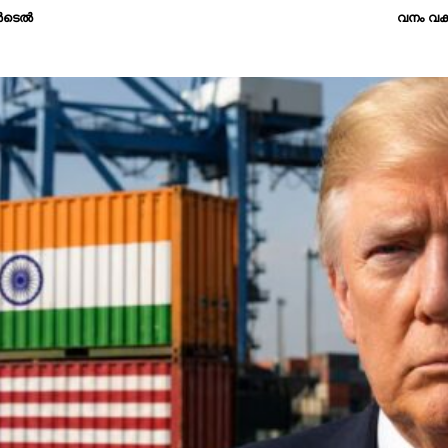
​ടെ​ൽ
വനം വകു