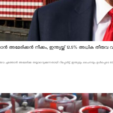
ൻ അമേരിക്കൻ നീക്കം, ഇന്ത്യയ്ക്ക് 12.5% അധിക തീരുവ വന
വ ചുമത്താൻ അമേരിക്ക തയ്യാറെടുക്കുന്നതായി റിപ്പോർട്ട്. ഇന്ത്യയും ചൈനയും ഉൾപ്പെടെ 60 ര