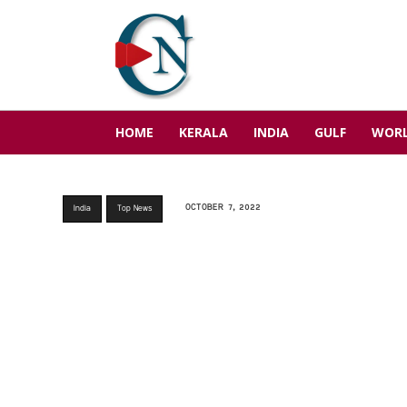
HOME
KERALA
INDIA
GULF
WOR
OCTOBER 7, 2022
India
Top News