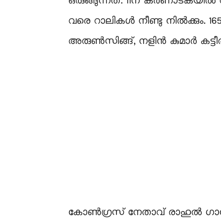
ഒരുങ്ങുന്നത്. 11ന് കർണാടകയിൽ 
വരെ റാലികള്‍ നീണ്ടു നില്‍ക്ക
അരുൺസിങ്ങ്, നളിൻ കുമാർ കട്ടീൽ 
കോണ്‍ഗ്രസ് നേതാവ് രാഹുല്‍ ഗാ