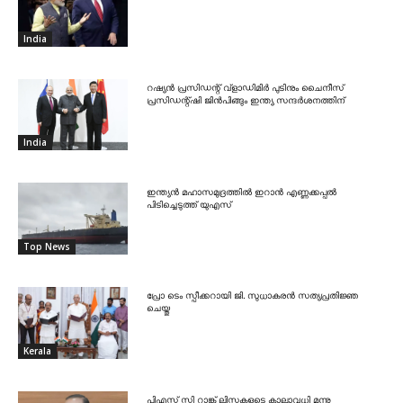
India
റഷ്യൻ പ്രസിഡന്റ് വ്‌ളാഡിമിർ പുടിനും ചൈനീസ്
പ്രസിഡന്റ്ഷി ജിൻപിങ്ങും ഇന്ത്യ സന്ദർശനത്തിന്
India
ഇന്ത്യൻ മഹാസമുദ്രത്തിൽ ഇറാൻ എണ്ണക്കപ്പൽ
പിടിച്ചെടുത്ത് യുഎസ്
Top News
പ്രോ ടെം സ്പീക്കറായി ജി. സുധാകരൻ സത്യപ്രതിജ്ഞ
ചെയ്തു
Kerala
പിഎസ് സി റാങ്ക് ലിസ്റ്റുകളുടെ കാലാവധി മൂന്നു