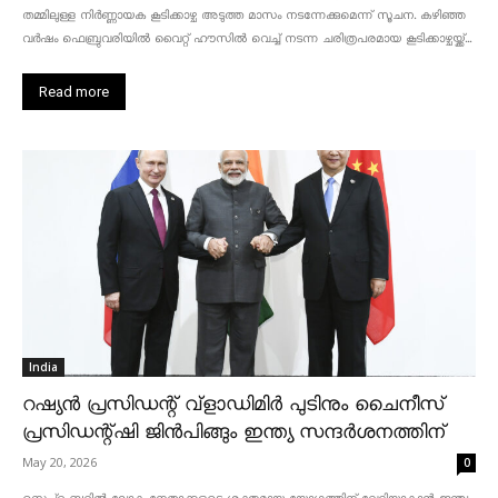
തമ്മിലുള്ള നിർണ്ണായക കൂടിക്കാഴ്ച അടുത്ത മാസം നടന്നേക്കുമെന്ന് സൂചന. കഴിഞ്ഞ
വർഷം ഫെബ്രുവരിയിൽ വൈറ്റ് ഹൗസിൽ വെച്ച് നടന്ന ചരിത്രപരമായ കൂടിക്കാഴ്ചയ്ക്ക്...
Read more
India
റഷ്യൻ പ്രസിഡന്റ് വ്‌ളാഡിമിർ പുടിനും ചൈനീസ്
പ്രസിഡന്റ്ഷി ജിൻപിങ്ങും ഇന്ത്യ സന്ദർശനത്തിന്
May 20, 2026
0