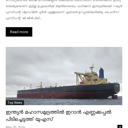
സെപ്റ്റംബറിൽ ലോക നേതാക്കളുടെ ശക്തമായ യോഗത്തിന് വേദിയാകാൻ ഇന്ത്യ
ഒരുങ്ങുകയാണ്. ബ്രിക്സ് ഉച്ചകോടിക്ക് ആതിഥേയത്വം വഹിക്കുന്ന ഇന്ത്യയിലേക്ക് റഷ്യൻ
പ്രസിഡന്റ് വ്‌ളാഡിമിർ പുടിൻ എത്തുമെന്ന് ഏതാണ്ട് ഉറപ്പായിക്കഴിഞ്ഞു. ചൈനീസ്
പ്രസിഡന്റ് ഷി ജിൻപിങ്...
Read more
Top News
ഇന്ത്യൻ മഹാസമുദ്രത്തിൽ ഇറാൻ എണ്ണക്കപ്പൽ
പിടിച്ചെടുത്ത് യുഎസ്
May 20, 2026
0