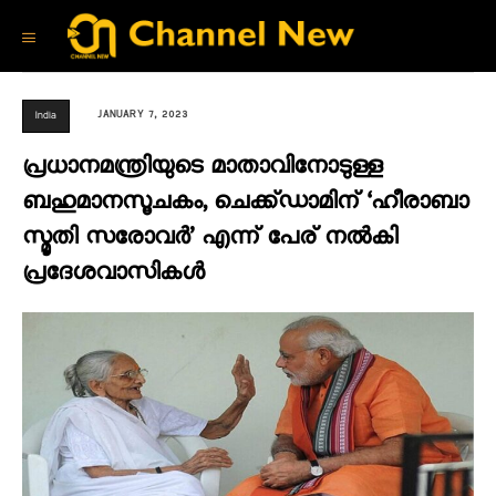
JANUARY 7, 2023
India
പ്രധാനമന്ത്രിയുടെ മാതാവിനോടുള്ള
ബഹുമാനസൂചകം, ചെക്ക്ഡാമിന് ‘ഹീരാബാ
സ്മൃതി സരോവർ’ എന്ന് പേര് നൽകി
പ്രദേശവാസികൾ