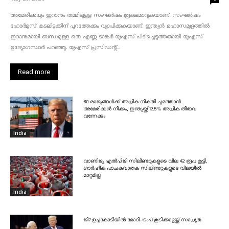
അമേരിക്കയും ഇറാനും തമ്മിലുള്ള സംഘർഷം രൂക്ഷമാവുകയാണ്. സംഘർഷം
ഹോർമുസ് കടലിടുക്കിന് പുറത്തേക്കും വ്യാപിക്കുകയാണ്. ഇന്ത്യൻ മഹാസമുദ്രത്തിൽ
ഇറാനുമായി ബന്ധമുള്ള ഒരു എണ്ണ ടാങ്കർ യുഎസ് പിടിച്ചെടുത്തതായി യുഎസ്
ഉദ്യോഗസ്ഥർ പറഞ്ഞു. യുഎസ് പ്രസിഡന്റ്...
Read more
60 രാജ്യങ്ങൾക്ക് അധിക നികുതി ചുമത്താൻ
അമേരിക്കൻ നീക്കം, ഇന്ത്യയ്ക്ക് 12.5% അധിക തീരുവ
വന്നേക്കും
India
വാണിജ്യ എൽപിജി സിലിണ്ടറുകളുടെ വില 42 രൂപ കൂട്ടി,
ഗാർഹിക പാചകവാതക സിലിണ്ടറുകളുടെ വിലയിൽ
മാറ്റമില്ല
India
ജി7 ഉച്ചകോടിയിൽ മോദി-ട്രംപ് കൂടിക്കാഴ്ചയ്ക്ക് സാധ്യത