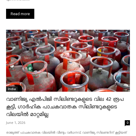
Read more
India
വാണിജ്യ എൽപിജി സിലിണ്ടറുകളുടെ വില 42 രൂപ
കൂട്ടി, ഗാർഹിക പാചകവാതക സിലിണ്ടറുകളുടെ
വിലയിൽ മാറ്റമില്ല
June 1, 2026
0
രാജ്യത്ത് പാചകവാതക വിലയിൽ വീണ്ടും വർധനവ്. വാണിജ്യ സിലണ്ടറിന് കൂട്ടിയത്