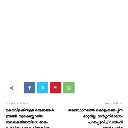
Previous article
Next article
മകരവിളക്കിനുള്ള ഒരുക്കങ്ങൾ
തലസ്ഥാനത്തെ കൊടുംതണുപ്പിന്‌
തുടങ്ങി: സുരക്ഷയ്ക്കായി16
മാറ്റമില്ല, മാർഗ്ഗനിർദ്ദേശം
മേഖലകളിലായി1400 ഓളം
പുറപ്പെടുവിച്ച് ഡൽഹി