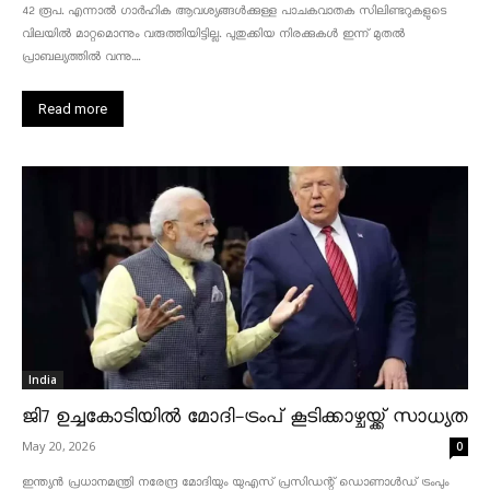
42 രൂപ. എന്നാൽ ഗാർഹിക ആവശ്യങ്ങൾക്കുള്ള പാചകവാതക സിലിണ്ടറുകളുടെ
വിലയിൽ മാറ്റമൊന്നും വരുത്തിയിട്ടില്ല. പുതുക്കിയ നിരക്കുകൾ ഇന്ന് മുതൽ
പ്രാബല്യത്തിൽ വന്നു....
Read more
India
ജി7 ഉച്ചകോടിയിൽ മോദി-ട്രംപ് കൂടിക്കാഴ്ചയ്ക്ക് സാധ്യത
May 20, 2026
0
ഇന്ത്യൻ പ്രധാനമന്ത്രി നരേന്ദ്ര മോദിയും യുഎസ് പ്രസിഡന്റ് ഡൊണാൾഡ് ട്രംപും