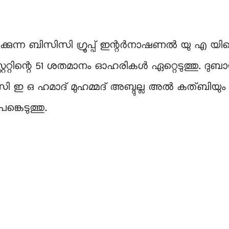
ുന്ന ബിസിസി ഗ്രൂപ്പ് ഇന്റർനാഷണൽ യു എ യിലെ പ
റിന്റെ 51 ശതമാനം ഓഹരികൾ ഏറ്റെടുത്തു. ദുബായ
 സി ഇ ഒ ഹമാദ് മുഹമ്മദ് അബ്ദുല്ല അൽ കത്ബിയു
കെടുത്തു.