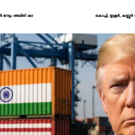
്‍ നേടും :അമിത് ഷാ
കൊച്ചി, തൃശൂര്‍, കണ്ണൂ