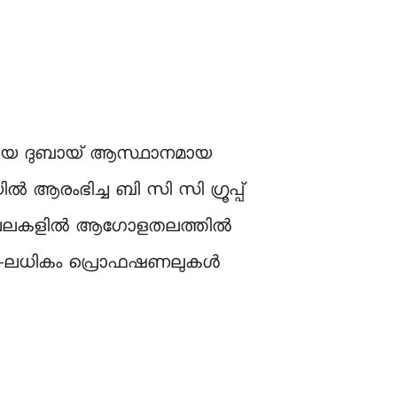
 നേടിയ ദുബായ് ആസ്ഥാനമായ
 ആരംഭിച്ച ബി സി സി ഗ്രൂപ്പ്
്ങിയ മേഖലകളിൽ ആഗോളതലത്തിൽ
20,000-ലധികം പ്രൊഫഷണലുകൾ