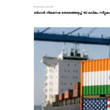
Previous article
ബിഹാര്‍ നിയമസഭ തെരഞ്ഞെടുപ്പ്, 160 ലധികം സീറ്റുകള