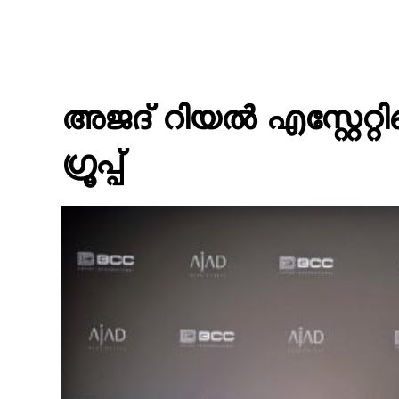
അജദ് റിയൽ എസ്റ്റേറ്
ഗ്രൂപ്പ്