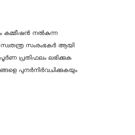
മാനം കമ്മീഷൻ നൽകുന്ന
മാർ സ്വതന്ത്ര സംരംഭകർ ആയി
ൂർണ പ്രതിഫലം ലഭിക്കുക
ങ്ങളെ പുനർനിർവചിക്കുകയും