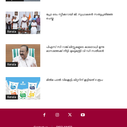
പ്രോ ടെം സ്പീക്കറായി ജി. സുധാകരൻ സത്യപ്രതിജ്ഞ
ചെയ്തു
Kerala
പിഎസ് സി റാങ്ക് ലിസ്റ്റുകളുടെ കാലാവധി മൂന്നു
മാസത്തേക്ക് നീട്ടി: മുഖ്യമന്ത്രി വി ഡി സതീശൻ
Kerala
മിൽമ പാൽ വിലകൂട്ടി; ലിറ്ററിന് കൂട്ടിയത് 4 രൂപ
Kerala