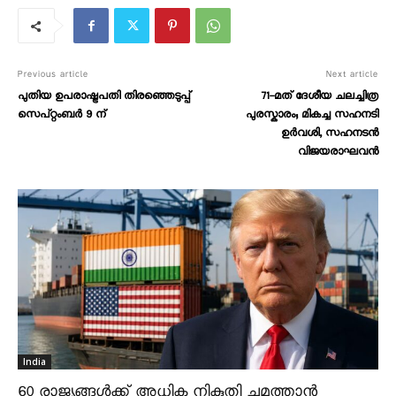
Previous article
Next article
പുതിയ ഉപരാഷ്ട്രപതി തിരഞ്ഞെടുപ്പ്
71-മത് ദേശീയ ചലച്ചിത്ര
സെപ്റ്റംബർ 9 ന്
പുരസ്കാരം; മികച്ച സഹനടി
ഉര്‍വശി, സഹനടൻ
വിജയരാഘവൻ
India
60 രാജ്യങ്ങൾക്ക് അധിക നികുതി ചുമത്താൻ