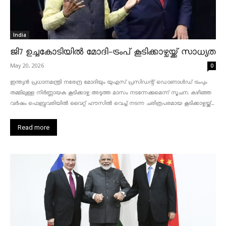
India
ജി7 ഉച്ചകോടിയിൽ മോദി-ട്രംപ് കൂടിക്കാഴ്ചയ്ക്ക് സാധ്യത
May 20, 2026
0
ഇന്ത്യൻ പ്രധാനമന്ത്രി നരേന്ദ്ര മോദിയും യുഎസ് പ്രസിഡന്റ് ഡൊണാൾഡ് ട്രംപും
തമ്മിലുള്ള നിർണ്ണായക കൂടിക്കാഴ്ച അടുത്ത മാസം നടന്നേക്കുമെന്ന് സൂചന. കഴിഞ്ഞ
വർഷം ഫെബ്രുവരിയിൽ വൈറ്റ് ഹൗസിൽ വെച്ച് നടന്ന ചരിത്രപരമായ കൂടിക്കാഴ്ചയ്ക്ക്...
Read more