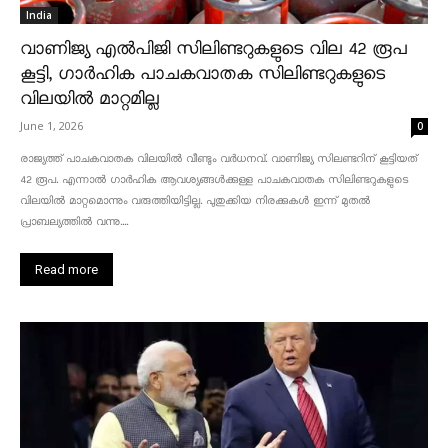
India
വാണിജ്യ എൽപിജി സിലിണ്ടറുകളുടെ വില 42 രൂപ
കൂട്ടി, ഗാർഹിക പാചകവാതക സിലിണ്ടറുകളുടെ
വിലയിൽ മാറ്റമില്ല
June 1, 2026
0
രാജ്യത്ത് പാചകവാതക വിലയിൽ വീണ്ടും വർധനവ്. വാണിജ്യ സിലണ്ടറിന് കൂട്ടിയത്
42 രൂപ. എന്നാൽ ഗാർഹിക ആവശ്യങ്ങൾക്കുള്ള പാചകവാതക സിലിണ്ടറുകളുടെ
വിലയിൽ മാറ്റമൊന്നും വരുത്തിയിട്ടില്ല. പുതുക്കിയ നിരക്കുകൾ ഇന്ന് മുതൽ
പ്രാബല്യത്തിൽ വന്നു....
Read more