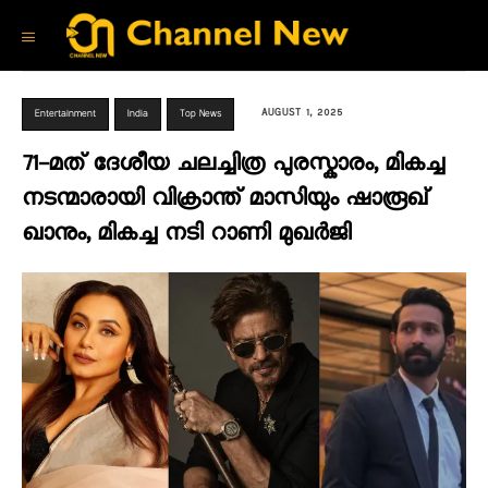
AUGUST 1, 2025
Entertainment
India
Top News
71-മത് ദേശീയ ചലച്ചിത്ര പുരസ്കാരം, മികച്ച
നടന്മാരായി വിക്രാന്ത് മാസിയും ഷാരൂഖ്
ഖാനും, മികച്ച നടി റാണി മുഖര്‍ജി