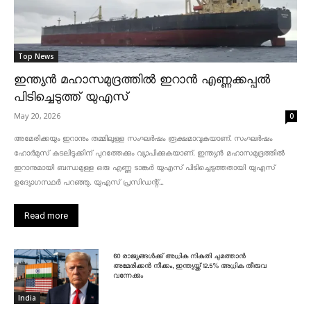
Top News
ഇന്ത്യൻ മഹാസമുദ്രത്തിൽ ഇറാൻ എണ്ണക്കപ്പൽ
പിടിച്ചെടുത്ത് യുഎസ്
May 20, 2026
0
അമേരിക്കയും ഇറാനും തമ്മിലുള്ള സംഘർഷം രൂക്ഷമാവുകയാണ്. സംഘർഷം
ഹോർമുസ് കടലിടുക്കിന് പുറത്തേക്കും വ്യാപിക്കുകയാണ്. ഇന്ത്യൻ മഹാസമുദ്രത്തിൽ
ഇറാനുമായി ബന്ധമുള്ള ഒരു എണ്ണ ടാങ്കർ യുഎസ് പിടിച്ചെടുത്തതായി യുഎസ്
ഉദ്യോഗസ്ഥർ പറഞ്ഞു. യുഎസ് പ്രസിഡന്റ്...
Read more
60 രാജ്യങ്ങൾക്ക് അധിക നികുതി ചുമത്താൻ
അമേരിക്കൻ നീക്കം, ഇന്ത്യയ്ക്ക് 12.5% അധിക തീരുവ
വന്നേക്കും
India