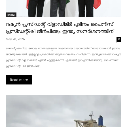
India
റഷ്യൻ പ്രസിഡന്റ് വ്‌ളാഡിമിർ പുടിനും ചൈനീസ്
പ്രസിഡന്റ്ഷി ജിൻപിങ്ങും ഇന്ത്യ സന്ദർശനത്തിന്
May 20, 2026
0
സെപ്റ്റംബറിൽ ലോക നേതാക്കളുടെ ശക്തമായ യോഗത്തിന് വേദിയാകാൻ ഇന്ത്യ
ഒരുങ്ങുകയാണ്. ബ്രിക്സ് ഉച്ചകോടിക്ക് ആതിഥേയത്വം വഹിക്കുന്ന ഇന്ത്യയിലേക്ക് റഷ്യൻ
പ്രസിഡന്റ് വ്‌ളാഡിമിർ പുടിൻ എത്തുമെന്ന് ഏതാണ്ട് ഉറപ്പായിക്കഴിഞ്ഞു. ചൈനീസ്
പ്രസിഡന്റ് ഷി ജിൻപിങ്...
Read more