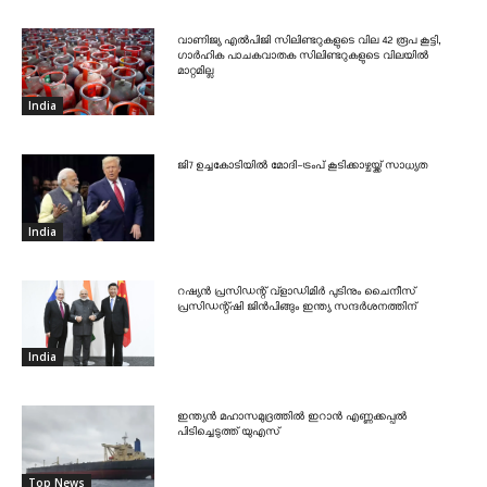
വാണിജ്യ എൽപിജി സിലിണ്ടറുകളുടെ വില 42 രൂപ കൂട്ടി,
ഗാർഹിക പാചകവാതക സിലിണ്ടറുകളുടെ വിലയിൽ
മാറ്റമില്ല
India
ജി7 ഉച്ചകോടിയിൽ മോദി-ട്രംപ് കൂടിക്കാഴ്ചയ്ക്ക് സാധ്യത
India
റഷ്യൻ പ്രസിഡന്റ് വ്‌ളാഡിമിർ പുടിനും ചൈനീസ്
പ്രസിഡന്റ്ഷി ജിൻപിങ്ങും ഇന്ത്യ സന്ദർശനത്തിന്
India
ഇന്ത്യൻ മഹാസമുദ്രത്തിൽ ഇറാൻ എണ്ണക്കപ്പൽ
പിടിച്ചെടുത്ത് യുഎസ്
Top News