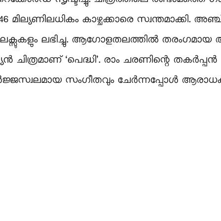
ൽ 46 മില്യണിലധികം കാഴ്ചക്കാരെ സ്വന്തമാക്കി. അ
ലൈക്സുകളും ലഭിച്ചു. ആഗോളതലത്തിൽ തരംഗമാ
ത്രമാണ് ‘പെദ്ധി’. രാം ചരണിന്റെ തകർപ്പൻ നൃത്ത
ജ്ജസ്വലമായ സംഗീതവും ചേർന്നപ്പോൾ ആരാധകർക