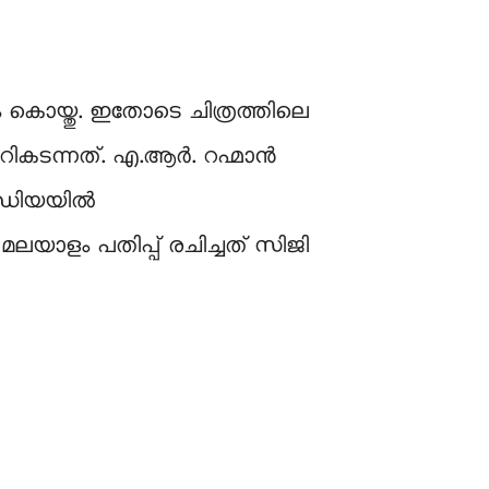
ട്ടം കൊയ്തു. ഇതോടെ ചിത്രത്തിലെ
റികടന്നത്. എ.ആർ. റഹ്മാൻ
മീഡിയയിൽ
യാളം പതിപ്പ് രചിച്ചത് സിജി