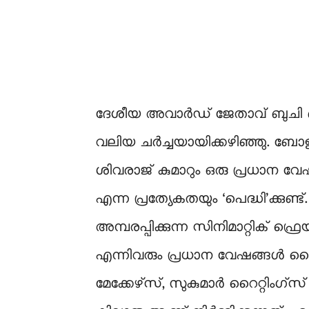
ദേശീയ അവാർഡ് ജേതാവ് ബുചി 
വലിയ ചർച്ചയായിക്കഴിഞ്ഞു. ബോ
ശിവരാജ് കുമാറും ഒരു പ്രധാന വേഷത
എന്ന പ്രത്യേകതയും ‘പെദ്ധി’ക്ക
അമ്പരപ്പിക്കുന്ന സിനിമാറ്റിക് ഫ്ര
എന്നിവരും പ്രധാന വേഷങ്ങൾ കൈകാ
മേക്കേഴ്‌സ്, സുകുമാർ റൈറ്റി