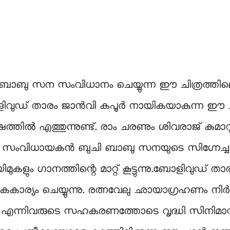
ബാബു സന സംവിധാനം ചെയ്യുന്ന ഈ ചിത്രത്തി
ളിവുഡ് താരം ജാൻവി കപൂർ നായികയാകുന്ന ഈ ച
്തിൽ എത്തുന്നുണ്ട്. രാം ചരണും ശിവരാജ് കുമാറും 
ുണ്ട്. സംവിധായകൻ ബുചി ബാബു സനയുടെ സിഗ്നേച്ച
െയിമുകളും ഗാനത്തിന്റെ മാറ്റ് കൂട്ടുന്നു.ബോളിവുഡ്
ര്യം ചെയ്യുന്നു. രത്നവേലു ഛായാഗ്രഹണം നിർവഹി
ംഗ്സ് എന്നിവരുടെ സഹകരണത്തോടെ വൃദ്ധി സിനി