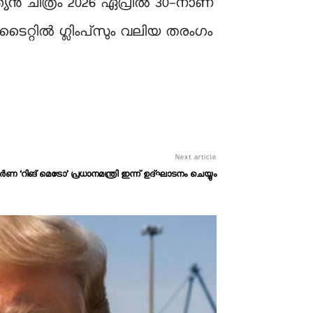
്യൻ ചിത്രം 2026 ഏപ്രിൽ 30-നാണ്
ടൈറ്റിൽ ഗ്ലിംപ്‌സും വലിയ തരംഗം
Next article
ണ ‘റിങ് മെട്രോ’ പ്രധാനമന്ത്രി ഇന്ന് ഉദ്ഘാടനം ചെയ്യും