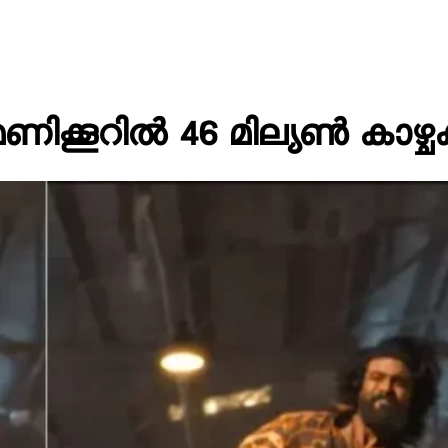
മണിക്കൂറിൽ 46 മില്യൺ കാഴ്ച