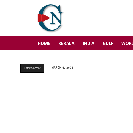
HOME
KERALA
INDIA
GULF
WOR
MARCH 5, 2026
Entertainment