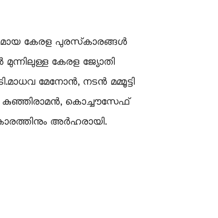
രമായ കേരള പുരസ്‌‍കാരങ്ങൾ
 മുന്നിലുള്ള കേരള ജ്യോതി
.മാധവ മേനോൻ, നടൻ മമ്മൂട്ടി
യി കുഞ്ഞിരാമൻ, കൊച്ചൗസേഫ്
സ്‌കാരത്തിനും അർഹരായി.