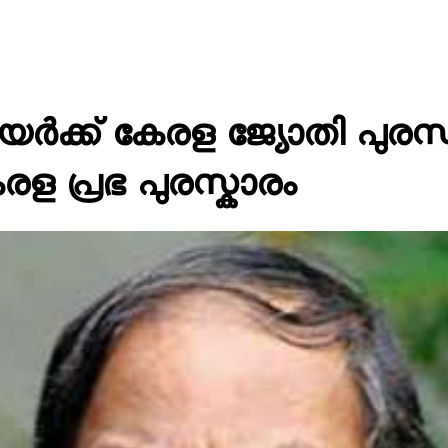
്ക് കേരള ജ്യോതി പുരസ്‌കാര
രള പ്രഭ പുരസ്കാരം