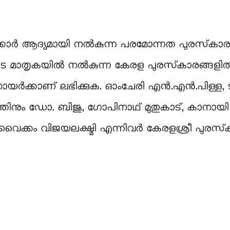
കാർ ആദ്യമായി നൽകുന്ന പരമോന്നത പുരസ്‌‍കാ
്ങ‍ളുടെ മാതൃകയിൽ നൽകുന്ന കേരള പുരസ്‌‍കാരങ്ങളിൽ
ായർക്കാണ് ലഭിക്കുക. ഓംചേരി എൻ.എൻ.പിള്ള, ടി
്തിനും ഡോ. ബിജു, ഗോപിനാഥ് മുതുകാട്, കാനാ
രൻ, വൈക്കം വിജയലക്ഷ്മി എന്നിവർ കേരളശ്രീ പുര