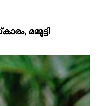
ം, മമ്മൂട്ടി