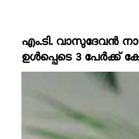
എം.ടി. വാസുദേവൻ നായർക
ഉൾപ്പെടെ 3 പേർക്ക് കേ