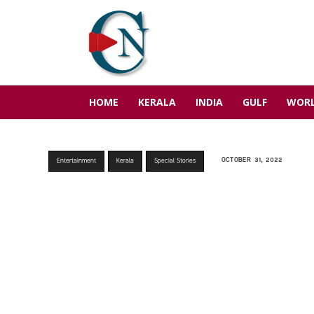
HOME
KERALA
INDIA
GULF
WOR
OCTOBER 31, 2022
Entertainment
Kerala
Special Stories