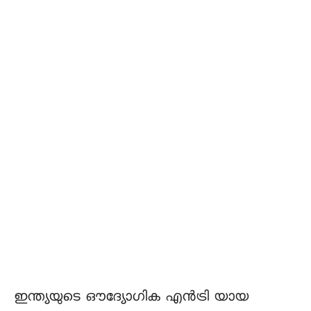
ഇന്ത്യയുടെ ഔദ്യോഗിക എൻട്രി യായ