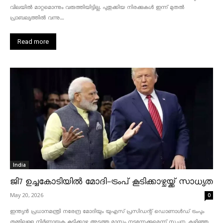
വിലയിൽ മാറ്റമൊന്നും വരുത്തിയിട്ടില്ല. പുതുക്കിയ നിരക്കുകൾ ഇന്ന് മുതൽ
പ്രാബല്യത്തിൽ വന്നു....
Read more
India
ജി7 ഉച്ചകോടിയിൽ മോദി-ട്രംപ് കൂടിക്കാഴ്ചയ്ക്ക് സാധ്യത
May 20, 2026
0
ഇന്ത്യൻ പ്രധാനമന്ത്രി നരേന്ദ്ര മോദിയും യുഎസ് പ്രസിഡന്റ് ഡൊണാൾഡ് ട്രംപും
തമ്മിലുള്ള നിർണ്ണായക കൂടിക്കാഴ്ച അടുത്ത മാസം നടന്നേക്കുമെന്ന് സൂചന. കഴിഞ്ഞ