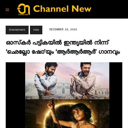
DECEMBER 22, 2022
Entertainment
India
ഓസ്‌കർ പട്ടികയിൽ ഇന്ത്യയിൽ നിന്ന്
‘ഛെല്ലോ ഷോ’യും ‘ആർആർആർ’ ഗാനവും