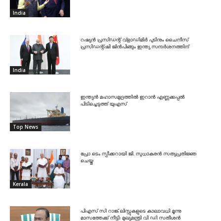
India
റഷ്യൻ പ്രസിഡന്റ് വ്‌ളാഡിമിർ പുടിനും ചൈനീസ്
പ്രസിഡന്റ്ഷി ജിൻപിങ്ങും ഇന്ത്യ സന്ദർശനത്തിന്
India
ഇന്ത്യൻ മഹാസമുദ്രത്തിൽ ഇറാൻ എണ്ണക്കപ്പൽ
പിടിച്ചെടുത്ത് യുഎസ്
Top News
പ്രോ ടെം സ്പീക്കറായി ജി. സുധാകരൻ സത്യപ്രതിജ്ഞ
ചെയ്തു
Kerala
പിഎസ് സി റാങ്ക് ലിസ്റ്റുകളുടെ കാലാവധി മൂന്നു
മാസത്തേക്ക് നീട്ടി: മുഖ്യമന്ത്രി വി ഡി സതീശൻ