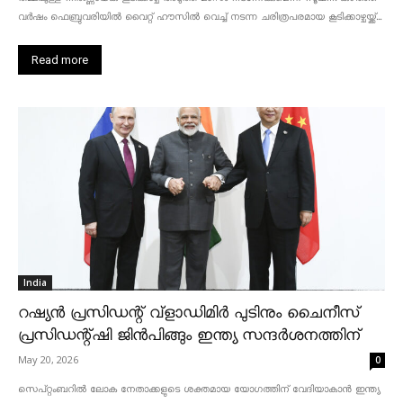
വർഷം ഫെബ്രുവരിയിൽ വൈറ്റ് ഹൗസിൽ വെച്ച് നടന്ന ചരിത്രപരമായ കൂടിക്കാഴ്ചയ്ക്ക്...
Read more
India
റഷ്യൻ പ്രസിഡന്റ് വ്‌ളാഡിമിർ പുടിനും ചൈനീസ്
പ്രസിഡന്റ്ഷി ജിൻപിങ്ങും ഇന്ത്യ സന്ദർശനത്തിന്
May 20, 2026
0
സെപ്റ്റംബറിൽ ലോക നേതാക്കളുടെ ശക്തമായ യോഗത്തിന് വേദിയാകാൻ ഇന്ത്യ