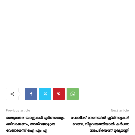
Previous article
Next article
രാജ്യാന്തര യാത്രകൾ പൂർണമായും
പോലീസ് സേനയിൽ ക്രിമിനലുകൾ
ഒഴിവാക്കണം, അതീവജാഗ്രത
വേണ്ട, വീഴ്ചവരുത്തിയാൽ കർശന
വേണമെന്ന് ഐ എം എ
നടപടിയെന്ന് മുഖ്യമന്ത്രി