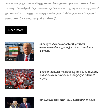
അമേരിക്കയും ഇറാനും തമ്മിലുള്ള സംഘർഷം രൂക്ഷമാവുകയാണ്. സംഘർഷം
ഹോർമുസ് കടലിടുക്കിന് പുറത്തേക്കും വ്യാപിക്കുകയാണ്. ഇന്ത്യൻ മഹാസമുദ്രത്തിൽ
ഇറാനുമായി ബന്ധമുള്ള ഒരു എണ്ണ ടാങ്കർ യുഎസ് പിടിച്ചെടുത്തതായി യുഎസ്
ഉദ്യോഗസ്ഥർ പറഞ്ഞു. യുഎസ് പ്രസിഡന്റ്...
Read more
60 രാജ്യങ്ങൾക്ക് അധിക നികുതി ചുമത്താൻ
അമേരിക്കൻ നീക്കം, ഇന്ത്യയ്ക്ക് 12.5% അധിക തീരുവ
വന്നേക്കും
India
വാണിജ്യ എൽപിജി സിലിണ്ടറുകളുടെ വില 42 രൂപ കൂട്ടി,
ഗാർഹിക പാചകവാതക സിലിണ്ടറുകളുടെ വിലയിൽ
മാറ്റമില്ല
India
ജി7 ഉച്ചകോടിയിൽ മോദി-ട്രംപ് കൂടിക്കാഴ്ചയ്ക്ക് സാധ്യത