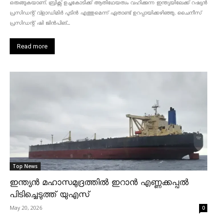
ഒരുങ്ങുകയാണ്. ബ്രിക്സ് ഉച്ചകോടിക്ക് ആതിഥേയത്വം വഹിക്കുന്ന ഇന്ത്യയിലേക്ക് റഷ്യൻ
പ്രസിഡന്റ് വ്‌ളാഡിമിർ പുടിൻ എത്തുമെന്ന് ഏതാണ്ട് ഉറപ്പായിക്കഴിഞ്ഞു. ചൈനീസ്
പ്രസിഡന്റ് ഷി ജിൻപിങ്...
Read more
Top News
ഇന്ത്യൻ മഹാസമുദ്രത്തിൽ ഇറാൻ എണ്ണക്കപ്പൽ
പിടിച്ചെടുത്ത് യുഎസ്
May 20, 2026
0