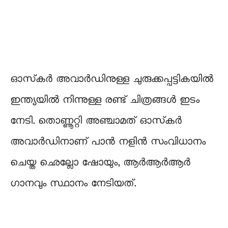
ഓസ്‌കർ അവാർഡിനുള്ള ചുരുക്കപ്പട്ടികയിൽ
ഇന്ത്യയിൽ നിന്നുള്ള രണ്ട് ചിത്രങ്ങൾ ഇടം
നേടി. തൊണ്ണൂറ്റി അഞ്ചാമത് ഓസ്‌കർ
അവാർഡിനാണ് പാൻ നളിൻ സംവിധാനം
ചെയ്ത ഛെല്ലോ ഷോയും, ആർആർആർ
ഗാനവും സ്ഥാനം നേടിയത്.