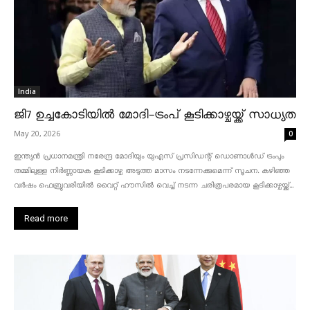
India
ജി7 ഉച്ചകോടിയിൽ മോദി-ട്രംപ് കൂടിക്കാഴ്ചയ്ക്ക് സാധ്യത
May 20, 2026
0
ഇന്ത്യൻ പ്രധാനമന്ത്രി നരേന്ദ്ര മോദിയും യുഎസ് പ്രസിഡന്റ് ഡൊണാൾഡ് ട്രംപും
തമ്മിലുള്ള നിർണ്ണായക കൂടിക്കാഴ്ച അടുത്ത മാസം നടന്നേക്കുമെന്ന് സൂചന. കഴിഞ്ഞ
വർഷം ഫെബ്രുവരിയിൽ വൈറ്റ് ഹൗസിൽ വെച്ച് നടന്ന ചരിത്രപരമായ കൂടിക്കാഴ്ചയ്ക്ക്...
Read more