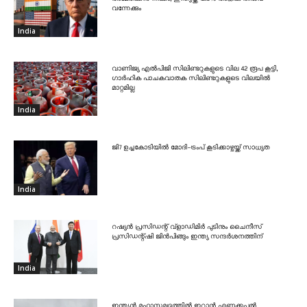
വന്നേക്കും
India
വാണിജ്യ എൽപിജി സിലിണ്ടറുകളുടെ വില 42 രൂപ കൂട്ടി,
ഗാർഹിക പാചകവാതക സിലിണ്ടറുകളുടെ വിലയിൽ
മാറ്റമില്ല
India
ജി7 ഉച്ചകോടിയിൽ മോദി-ട്രംപ് കൂടിക്കാഴ്ചയ്ക്ക് സാധ്യത
India
റഷ്യൻ പ്രസിഡന്റ് വ്‌ളാഡിമിർ പുടിനും ചൈനീസ്
പ്രസിഡന്റ്ഷി ജിൻപിങ്ങും ഇന്ത്യ സന്ദർശനത്തിന്
India
ഇന്ത്യൻ മഹാസമുദ്രത്തിൽ ഇറാൻ എണ്ണക്കപ്പൽ