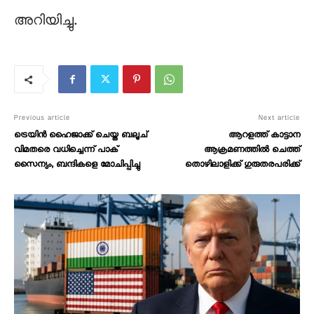
അറിയിച്ചു.
Previous article
Next article
ട്രെയിൻ ഹൈജാക്ക് ചെയ്ത ബലൂച്
ആറളത്ത് കാട്ടാന
വിമതരെ വധിച്ചെന്ന് പാക്
ആക്രമണത്തിൽ ചെത്ത്
സൈന്യം, ബന്ദികളെ മോചിപ്പിച്ചു
തൊഴിലാളിക്ക് ഗുരുതരപരിക്ക്