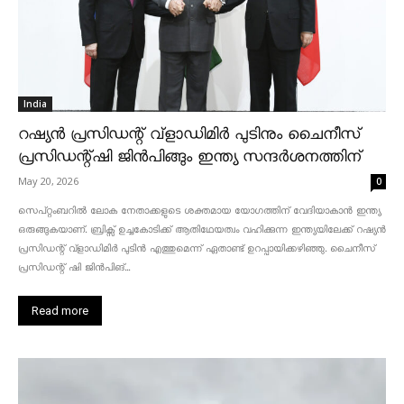
India
റഷ്യൻ പ്രസിഡന്റ് വ്‌ളാഡിമിർ പുടിനും ചൈനീസ്
പ്രസിഡന്റ്ഷി ജിൻപിങ്ങും ഇന്ത്യ സന്ദർശനത്തിന്
May 20, 2026
0
സെപ്റ്റംബറിൽ ലോക നേതാക്കളുടെ ശക്തമായ യോഗത്തിന് വേദിയാകാൻ ഇന്ത്യ
ഒരുങ്ങുകയാണ്. ബ്രിക്സ് ഉച്ചകോടിക്ക് ആതിഥേയത്വം വഹിക്കുന്ന ഇന്ത്യയിലേക്ക് റഷ്യൻ
പ്രസിഡന്റ് വ്‌ളാഡിമിർ പുടിൻ എത്തുമെന്ന് ഏതാണ്ട് ഉറപ്പായിക്കഴിഞ്ഞു. ചൈനീസ്
പ്രസിഡന്റ് ഷി ജിൻപിങ്...
Read more