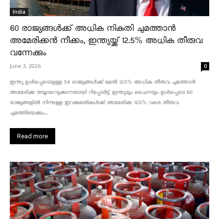
India
60 രാജ്യങ്ങൾക്ക് അധിക നികുതി ചുമത്താൻ
അമേരിക്കൻ നീക്കം, ഇന്ത്യയ്ക്ക് 12.5% അധിക തീരുവ
വന്നേക്കും
June 3, 2026
0
ഇന്ത്യ ഉൾപ്പെടെയുള്ള 54 രാജ്യങ്ങൾക്ക് മേൽ 12.5% അധിക തീരുവ ചുമത്താൻ
അമേരിക്ക തയ്യാറെടുക്കുന്നതായി റിപ്പോർട്ട്. ഇന്ത്യയും ചൈനയും ഉൾപ്പെടെ 60
രാജ്യങ്ങളിൽ നിന്നുള്ള ഇറക്കുമതികൾക്ക് അമേരിക്ക 12.5% ​​വരെ തീരുവ
ചുമത്തിയേക്കും....
Read more