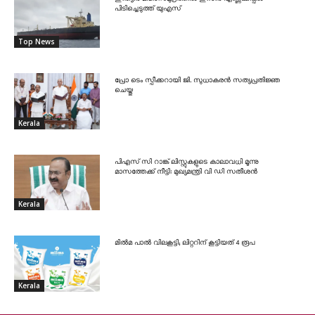
പിടിച്ചെടുത്ത് യുഎസ്
Top News
പ്രോ ടെം സ്പീക്കറായി ജി. സുധാകരൻ സത്യപ്രതിജ്ഞ
ചെയ്തു
Kerala
പിഎസ് സി റാങ്ക് ലിസ്റ്റുകളുടെ കാലാവധി മൂന്നു
മാസത്തേക്ക് നീട്ടി: മുഖ്യമന്ത്രി വി ഡി സതീശൻ
Kerala
മിൽമ പാൽ വിലകൂട്ടി; ലിറ്ററിന് കൂട്ടിയത് 4 രൂപ
Kerala