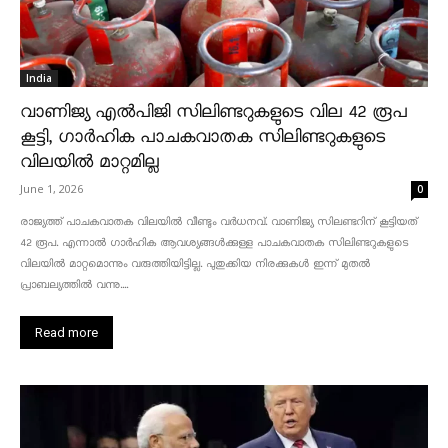
India
വാണിജ്യ എൽപിജി സിലിണ്ടറുകളുടെ വില 42 രൂപ
കൂട്ടി, ഗാർഹിക പാചകവാതക സിലിണ്ടറുകളുടെ
വിലയിൽ മാറ്റമില്ല
June 1, 2026
0
രാജ്യത്ത് പാചകവാതക വിലയിൽ വീണ്ടും വർധനവ്. വാണിജ്യ സിലണ്ടറിന് കൂട്ടിയത്
42 രൂപ. എന്നാൽ ഗാർഹിക ആവശ്യങ്ങൾക്കുള്ള പാചകവാതക സിലിണ്ടറുകളുടെ
വിലയിൽ മാറ്റമൊന്നും വരുത്തിയിട്ടില്ല. പുതുക്കിയ നിരക്കുകൾ ഇന്ന് മുതൽ
പ്രാബല്യത്തിൽ വന്നു....
Read more