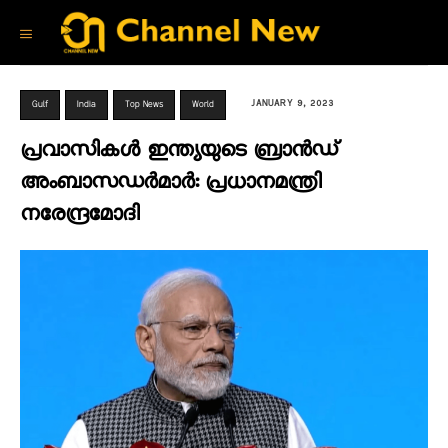
JANUARY 9, 2023
Gulf
India
Top News
World
പ്രവാസികൾ ഇന്ത്യയുടെ ബ്രാൻഡ്
അംബാസഡർമാർ: പ്രധാനമന്ത്രി
നരേന്ദ്രമോദി