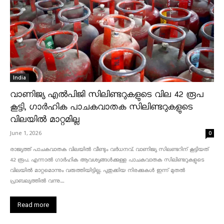
India
വാണിജ്യ എൽപിജി സിലിണ്ടറുകളുടെ വില 42 രൂപ
കൂട്ടി, ഗാർഹിക പാചകവാതക സിലിണ്ടറുകളുടെ
വിലയിൽ മാറ്റമില്ല
June 1, 2026
0
രാജ്യത്ത് പാചകവാതക വിലയിൽ വീണ്ടും വർധനവ്. വാണിജ്യ സിലണ്ടറിന് കൂട്ടിയത്
42 രൂപ. എന്നാൽ ഗാർഹിക ആവശ്യങ്ങൾക്കുള്ള പാചകവാതക സിലിണ്ടറുകളുടെ
വിലയിൽ മാറ്റമൊന്നും വരുത്തിയിട്ടില്ല. പുതുക്കിയ നിരക്കുകൾ ഇന്ന് മുതൽ
പ്രാബല്യത്തിൽ വന്നു....
Read more