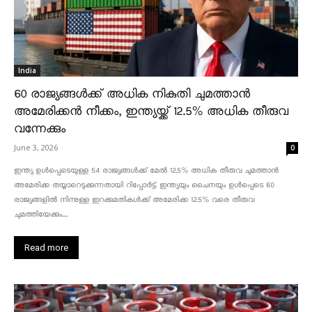
India
60 രാജ്യങ്ങൾക്ക് അധിക നികുതി ചുമത്താൻ
അമേരിക്കൻ നീക്കം, ഇന്ത്യയ്ക്ക് 12.5% അധിക തീരുവ
വന്നേക്കും
June 3, 2026
0
ഇന്ത്യ ഉൾപ്പെടെയുള്ള 54 രാജ്യങ്ങൾക്ക് മേൽ 12.5% അധിക തീരുവ ചുമത്താൻ
അമേരിക്ക തയ്യാറെടുക്കുന്നതായി റിപ്പോർട്ട്. ഇന്ത്യയും ചൈനയും ഉൾപ്പെടെ 60
രാജ്യങ്ങളിൽ നിന്നുള്ള ഇറക്കുമതികൾക്ക് അമേരിക്ക 12.5% ​​വരെ തീരുവ
ചുമത്തിയേക്കും....
Read more