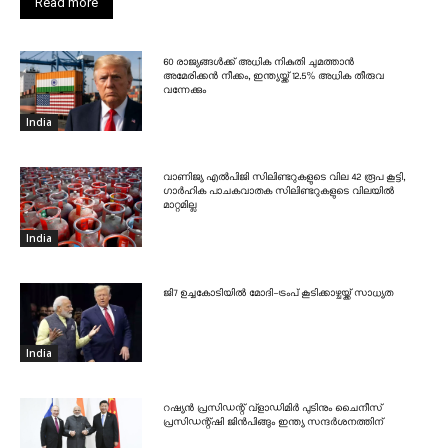
Read more
60 രാജ്യങ്ങൾക്ക് അധിക നികുതി ചുമത്താൻ
അമേരിക്കൻ നീക്കം, ഇന്ത്യയ്ക്ക് 12.5% അധിക തീരുവ
വന്നേക്കും
India
വാണിജ്യ എൽപിജി സിലിണ്ടറുകളുടെ വില 42 രൂപ കൂട്ടി,
ഗാർഹിക പാചകവാതക സിലിണ്ടറുകളുടെ വിലയിൽ
മാറ്റമില്ല
India
ജി7 ഉച്ചകോടിയിൽ മോദി-ട്രംപ് കൂടിക്കാഴ്ചയ്ക്ക് സാധ്യത
India
റഷ്യൻ പ്രസിഡന്റ് വ്‌ളാഡിമിർ പുടിനും ചൈനീസ്
പ്രസിഡന്റ്ഷി ജിൻപിങ്ങും ഇന്ത്യ സന്ദർശനത്തിന്