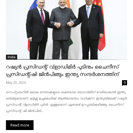
India
റഷ്യൻ പ്രസിഡന്റ് വ്‌ളാഡിമിർ പുടിനും ചൈനീസ്
പ്രസിഡന്റ്ഷി ജിൻപിങ്ങും ഇന്ത്യ സന്ദർശനത്തിന്
May 20, 2026
0
സെപ്റ്റംബറിൽ ലോക നേതാക്കളുടെ ശക്തമായ യോഗത്തിന് വേദിയാകാൻ ഇന്ത്യ
ഒരുങ്ങുകയാണ്. ബ്രിക്സ് ഉച്ചകോടിക്ക് ആതിഥേയത്വം വഹിക്കുന്ന ഇന്ത്യയിലേക്ക് റഷ്യൻ
പ്രസിഡന്റ് വ്‌ളാഡിമിർ പുടിൻ എത്തുമെന്ന് ഏതാണ്ട് ഉറപ്പായിക്കഴിഞ്ഞു. ചൈനീസ്
പ്രസിഡന്റ് ഷി ജിൻപിങ്...
Read more