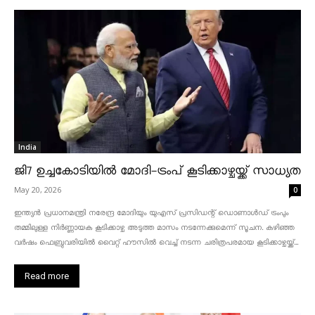
India
ജി7 ഉച്ചകോടിയിൽ മോദി-ട്രംപ് കൂടിക്കാഴ്ചയ്ക്ക് സാധ്യത
May 20, 2026
0
ഇന്ത്യൻ പ്രധാനമന്ത്രി നരേന്ദ്ര മോദിയും യുഎസ് പ്രസിഡന്റ് ഡൊണാൾഡ് ട്രംപും
തമ്മിലുള്ള നിർണ്ണായക കൂടിക്കാഴ്ച അടുത്ത മാസം നടന്നേക്കുമെന്ന് സൂചന. കഴിഞ്ഞ
വർഷം ഫെബ്രുവരിയിൽ വൈറ്റ് ഹൗസിൽ വെച്ച് നടന്ന ചരിത്രപരമായ കൂടിക്കാഴ്ചയ്ക്ക്...
Read more