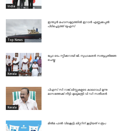
India
ഇന്ത്യൻ മഹാസമുദ്രത്തിൽ ഇറാൻ എണ്ണക്കപ്പൽ
പിടിച്ചെടുത്ത് യുഎസ്
Top News
പ്രോ ടെം സ്പീക്കറായി ജി. സുധാകരൻ സത്യപ്രതിജ്ഞ
ചെയ്തു
Kerala
പിഎസ് സി റാങ്ക് ലിസ്റ്റുകളുടെ കാലാവധി മൂന്നു
മാസത്തേക്ക് നീട്ടി: മുഖ്യമന്ത്രി വി ഡി സതീശൻ
Kerala
മിൽമ പാൽ വിലകൂട്ടി; ലിറ്ററിന് കൂട്ടിയത് 4 രൂപ