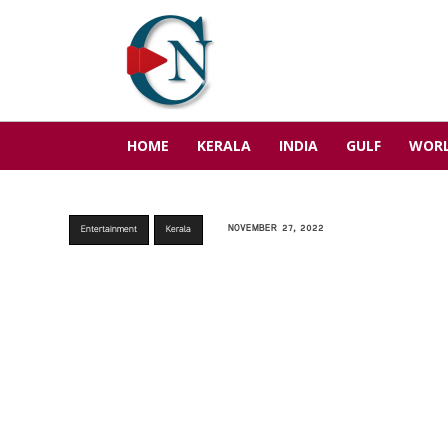
HOME
KERALA
INDIA
GULF
WOR
NOVEMBER 27, 2022
Entertainment
Kerala