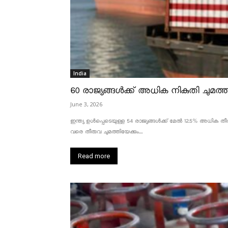
India
60 രാജ്യങ്ങൾക്ക് അധിക നികുതി ചുമത്താ
June 3, 2026
ഇന്ത്യ ഉൾപ്പെടെയുള്ള 54 രാജ്യങ്ങൾക്ക് മേൽ 12.5% അധിക തീരു
വരെ തീരുവ ചുമത്തിയേക്കും....
Read more