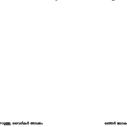
െടുത്തു, വൈദികർ അടക്കം
ഖത്തര്‍ ലോകക