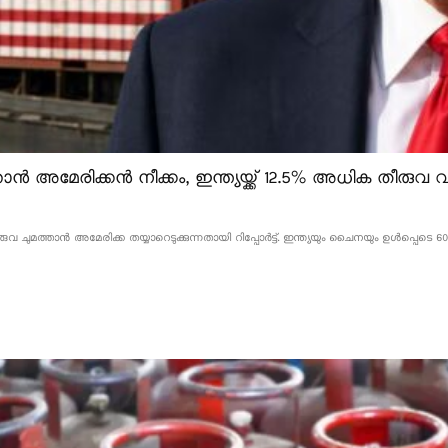
ൻ അമേരിക്കൻ നീക്കം, ഇന്ത്യയ്ക്ക് 12.5% അധിക തീരുവ വന
വ ചുമത്താൻ അമേരിക്ക തയ്യാറെടുക്കുന്നതായി റിപ്പോർട്ട്. ഇന്ത്യയും ചൈനയും ഉൾപ്പെടെ 60 ര