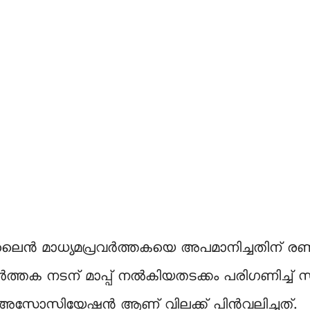
ൈൻ മാധ്യമപ്രവർത്തകയെ അപമാനിച്ചതിന് രണ്ട
ർത്തക നടന് മാപ്പ് നൽകിയതടക്കം പരിഗണിച്ച് 
 അസോസിയേഷൻ ആണ് വിലക്ക് പിൻവലിച്ചത്.