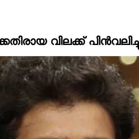
െതിരായ വിലക്ക് പിൻവലിച്ച