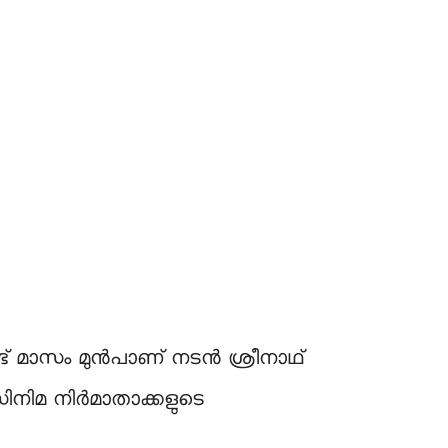
് മാസം മുൻപാണ് നടൻ ശ്രീനാഥ്
സിനിമ നിർമാതാക്കളുടെ