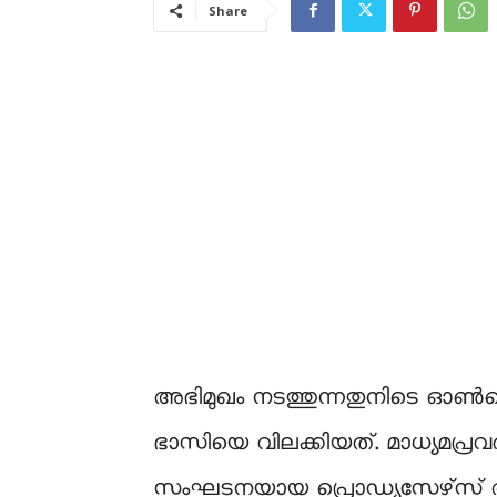
Share
അഭിമുഖം നടത്തുന്നതുനിടെ ഓൺല
ഭാസിയെ വിലക്കിയത്. മാധ്യമപ്രവ
സംഘടനയായ പ്രൊഡ്യൂസേഴ്‌സ്