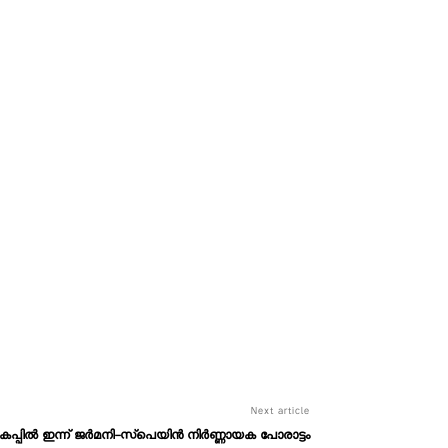
Next article
പ്പില്‍ ഇന്ന് ജര്‍മനി-സ്‌പെയിൻ നിർണ്ണായക പോരാട്ടം