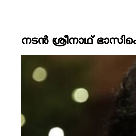
നടൻ ശ്രീനാഥ് ഭാസിക്ക