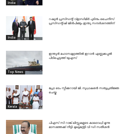
India
റഷ്യൻ പ്രസിഡന്റ് വ്‌ളാഡിമിർ പുടിനും ചൈനീസ്
പ്രസിഡന്റ്ഷി ജിൻപിങ്ങും ഇന്ത്യ സന്ദർശനത്തിന്
India
ഇന്ത്യൻ മഹാസമുദ്രത്തിൽ ഇറാൻ എണ്ണക്കപ്പൽ
പിടിച്ചെടുത്ത് യുഎസ്
Top News
പ്രോ ടെം സ്പീക്കറായി ജി. സുധാകരൻ സത്യപ്രതിജ്ഞ
ചെയ്തു
Kerala
പിഎസ് സി റാങ്ക് ലിസ്റ്റുകളുടെ കാലാവധി മൂന്നു
മാസത്തേക്ക് നീട്ടി: മുഖ്യമന്ത്രി വി ഡി സതീശൻ