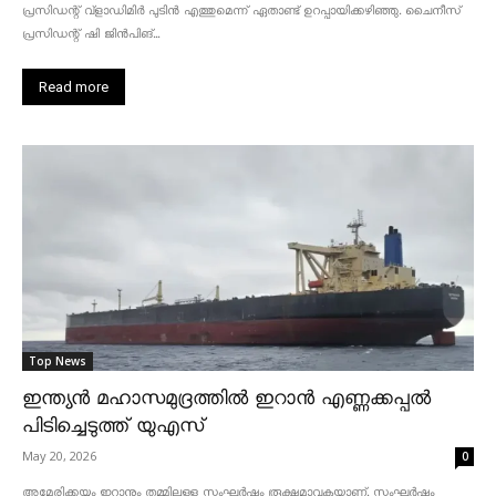
പ്രസിഡന്റ് വ്‌ളാഡിമിർ പുടിൻ എത്തുമെന്ന് ഏതാണ്ട് ഉറപ്പായിക്കഴിഞ്ഞു. ചൈനീസ്
പ്രസിഡന്റ് ഷി ജിൻപിങ്...
Read more
Top News
ഇന്ത്യൻ മഹാസമുദ്രത്തിൽ ഇറാൻ എണ്ണക്കപ്പൽ
പിടിച്ചെടുത്ത് യുഎസ്
May 20, 2026
0
അമേരിക്കയും ഇറാനും തമ്മിലുള്ള സംഘർഷം രൂക്ഷമാവുകയാണ്. സംഘർഷം