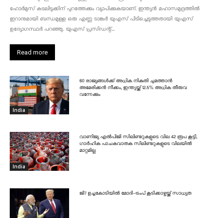
ഹോർമുസ് കടലിടുക്കിന് പുറത്തേക്കും വ്യാപിക്കുകയാണ്. ഇന്ത്യൻ മഹാസമുദ്രത്തിൽ
ഇറാനുമായി ബന്ധമുള്ള ഒരു എണ്ണ ടാങ്കർ യുഎസ് പിടിച്ചെടുത്തതായി യുഎസ്
ഉദ്യോഗസ്ഥർ പറഞ്ഞു. യുഎസ് പ്രസിഡന്റ്...
Read more
60 രാജ്യങ്ങൾക്ക് അധിക നികുതി ചുമത്താൻ
അമേരിക്കൻ നീക്കം, ഇന്ത്യയ്ക്ക് 12.5% അധിക തീരുവ
വന്നേക്കും
India
വാണിജ്യ എൽപിജി സിലിണ്ടറുകളുടെ വില 42 രൂപ കൂട്ടി,
ഗാർഹിക പാചകവാതക സിലിണ്ടറുകളുടെ വിലയിൽ
മാറ്റമില്ല
India
ജി7 ഉച്ചകോടിയിൽ മോദി-ട്രംപ് കൂടിക്കാഴ്ചയ്ക്ക് സാധ്യത