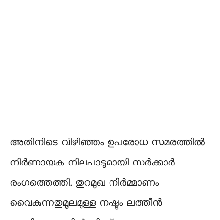
അതിനിടെ വിഴിഞ്ഞം ഉപരോധ സമരത്തില്‍
നിർണായക നിലപാടുമായി സർക്കാർ
രംഗത്തെത്തി. തുറമുഖ നിര്‍മ്മാണം
വൈകുന്നതുമൂലമുള്ള നഷ്ടം ലത്തീൻ