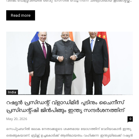
വർഷം ഫെബ്രുവരിയിൽ വൈറ്റ് ഹൗസിൽ വെച്ച് നടന്ന ചരിത്രപരമായ കൂടിക്കാഴ്ചയ്ക്ക്...
Read more
India
റഷ്യൻ പ്രസിഡന്റ് വ്‌ളാഡിമിർ പുടിനും ചൈനീസ്
പ്രസിഡന്റ്ഷി ജിൻപിങ്ങും ഇന്ത്യ സന്ദർശനത്തിന്
May 20, 2026
0
സെപ്റ്റംബറിൽ ലോക നേതാക്കളുടെ ശക്തമായ യോഗത്തിന് വേദിയാകാൻ ഇന്ത്യ
ഒരുങ്ങുകയാണ്. ബ്രിക്സ് ഉച്ചകോടിക്ക് ആതിഥേയത്വം വഹിക്കുന്ന ഇന്ത്യയിലേക്ക് റഷ്യൻ