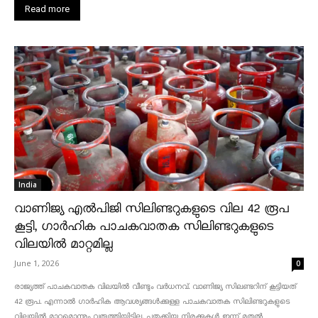
Read more
India
വാണിജ്യ എൽപിജി സിലിണ്ടറുകളുടെ വില 42 രൂപ
കൂട്ടി, ഗാർഹിക പാചകവാതക സിലിണ്ടറുകളുടെ
വിലയിൽ മാറ്റമില്ല
June 1, 2026
0
രാജ്യത്ത് പാചകവാതക വിലയിൽ വീണ്ടും വർധനവ്. വാണിജ്യ സിലണ്ടറിന് കൂട്ടിയത്
42 രൂപ. എന്നാൽ ഗാർഹിക ആവശ്യങ്ങൾക്കുള്ള പാചകവാതക സിലിണ്ടറുകളുടെ
വിലയിൽ മാറ്റമൊന്നും വരുത്തിയിട്ടില്ല. പുതുക്കിയ നിരക്കുകൾ ഇന്ന് മുതൽ