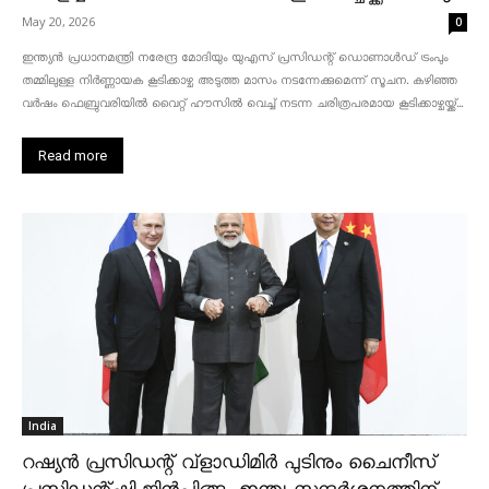
May 20, 2026
0
ഇന്ത്യൻ പ്രധാനമന്ത്രി നരേന്ദ്ര മോദിയും യുഎസ് പ്രസിഡന്റ് ഡൊണാൾഡ് ട്രംപും
തമ്മിലുള്ള നിർണ്ണായക കൂടിക്കാഴ്ച അടുത്ത മാസം നടന്നേക്കുമെന്ന് സൂചന. കഴിഞ്ഞ
വർഷം ഫെബ്രുവരിയിൽ വൈറ്റ് ഹൗസിൽ വെച്ച് നടന്ന ചരിത്രപരമായ കൂടിക്കാഴ്ചയ്ക്ക്...
Read more
India
റഷ്യൻ പ്രസിഡന്റ് വ്‌ളാഡിമിർ പുടിനും ചൈനീസ്