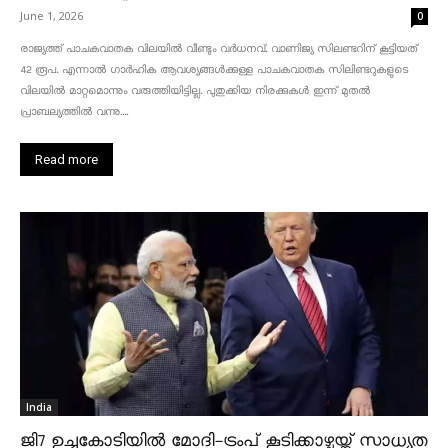
June 1, 2026
0
രാജ്യത്ത് പാചകവാതക വിലയിൽ വീണ്ടും വർധനവ്. വാണിജ്യ സിലണ്ടറിന് കൂട്ടിയത്
42 രൂപ. എന്നാൽ ഗാർഹിക ആവശ്യങ്ങൾക്കുള്ള പാചകവാതക സിലിണ്ടറുകളുടെ
വിലയിൽ മാറ്റമൊന്നും വരുത്തിയിട്ടില്ല. പുതുക്കിയ നിരക്കുകൾ ഇന്ന് മുതൽ
പ്രാബല്യത്തിൽ വന്നു....
Read more
India
ജി7 ഉച്ചകോടിയിൽ മോദി-ട്രംപ് കൂടിക്കാഴ്ചയ്ക്ക് സാധ്യത