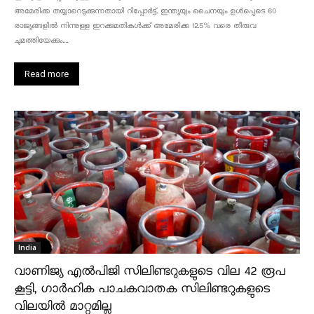
അമേരിക്ക തയ്യാറെടുക്കുന്നതായി റിപ്പോർട്ട്. ഇന്ത്യയും ചൈനയും ഉൾപ്പെടെ 60
രാജ്യങ്ങളിൽ നിന്നുള്ള ഇറക്കുമതികൾക്ക് അമേരിക്ക 12.5% ​​വരെ തീരുവ
ചുമത്തിയേക്കും....
Read more
India
വാണിജ്യ എൽപിജി സിലിണ്ടറുകളുടെ വില 42 രൂപ
കൂട്ടി, ഗാർഹിക പാചകവാതക സിലിണ്ടറുകളുടെ
വിലയിൽ മാറ്റമില്ല