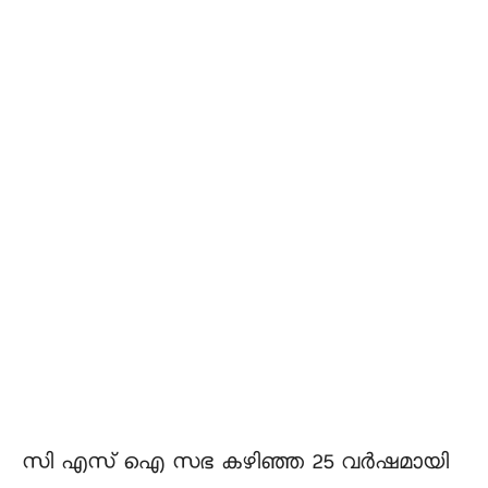
സി എസ് ഐ സഭ കഴിഞ്ഞ 25 വർഷമായി