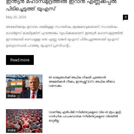
ഇന്ത്യൻ മഹാസമുദ്രത്തിൽ ഇറാൻ എണ്ണക്കപ്പൽ
പിടിച്ചെടുത്ത് യുഎസ്
May 20, 2026
0
അമേരിക്കയും ഇറാനും തമ്മിലുള്ള സംഘർഷം രൂക്ഷമാവുകയാണ്. സംഘർഷം
ഹോർമുസ് കടലിടുക്കിന് പുറത്തേക്കും വ്യാപിക്കുകയാണ്. ഇന്ത്യൻ മഹാസമുദ്രത്തിൽ
ഇറാനുമായി ബന്ധമുള്ള ഒരു എണ്ണ ടാങ്കർ യുഎസ് പിടിച്ചെടുത്തതായി യുഎസ്
ഉദ്യോഗസ്ഥർ പറഞ്ഞു. യുഎസ് പ്രസിഡന്റ്...
Read more
60 രാജ്യങ്ങൾക്ക് അധിക നികുതി ചുമത്താൻ
അമേരിക്കൻ നീക്കം, ഇന്ത്യയ്ക്ക് 12.5% അധിക തീരുവ
വന്നേക്കും
India
വാണിജ്യ എൽപിജി സിലിണ്ടറുകളുടെ വില 42 രൂപ കൂട്ടി,
ഗാർഹിക പാചകവാതക സിലിണ്ടറുകളുടെ വിലയിൽ
മാറ്റമില്ല
India