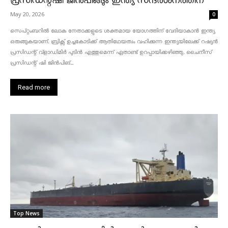
പ്രസിഡന്റ്ഷി ജിൻപിങ്ങും ഇന്ത്യ സന്ദർശനത്തിന്
May 20, 2026
0
സെപ്റ്റംബറിൽ ലോക നേതാക്കളുടെ ശക്തമായ യോഗത്തിന് വേദിയാകാൻ ഇന്ത്യ
ഒരുങ്ങുകയാണ്. ബ്രിക്സ് ഉച്ചകോടിക്ക് ആതിഥേയത്വം വഹിക്കുന്ന ഇന്ത്യയിലേക്ക് റഷ്യൻ
പ്രസിഡന്റ് വ്‌ളാഡിമിർ പുടിൻ എത്തുമെന്ന് ഏതാണ്ട് ഉറപ്പായിക്കഴിഞ്ഞു. ചൈനീസ്
പ്രസിഡന്റ് ഷി ജിൻപിങ്...
Read more
Top News