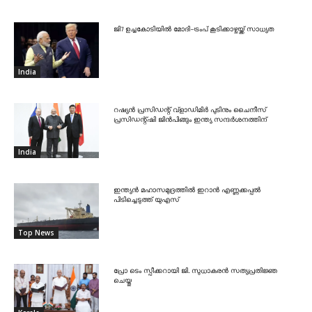
ജി7 ഉച്ചകോടിയിൽ മോദി-ട്രംപ് കൂടിക്കാഴ്ചയ്ക്ക് സാധ്യത
India
റഷ്യൻ പ്രസിഡന്റ് വ്‌ളാഡിമിർ പുടിനും ചൈനീസ്
പ്രസിഡന്റ്ഷി ജിൻപിങ്ങും ഇന്ത്യ സന്ദർശനത്തിന്
India
ഇന്ത്യൻ മഹാസമുദ്രത്തിൽ ഇറാൻ എണ്ണക്കപ്പൽ
പിടിച്ചെടുത്ത് യുഎസ്
Top News
പ്രോ ടെം സ്പീക്കറായി ജി. സുധാകരൻ സത്യപ്രതിജ്ഞ
ചെയ്തു