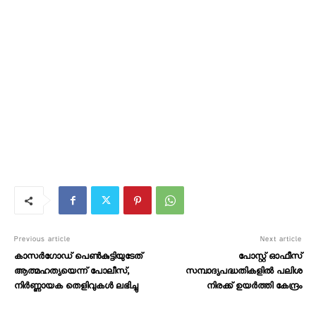
Previous article
Next article
കാസർഗോഡ് പെൺകുട്ടിയുടേത്
പോസ്റ്റ് ഓഫീസ്
ആത്മഹത്യയെന്ന് പോലീസ്,
സമ്പാദ്യപദ്ധതികളിൽ പലിശ
നിർണ്ണായക തെളിവുകൾ ലഭിച്ചു
നിരക്ക് ഉയർത്തി കേന്ദ്രം