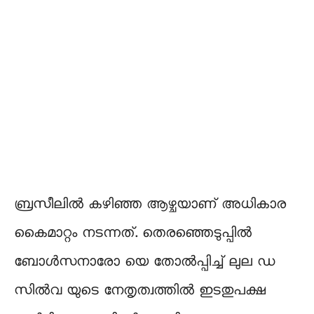
ബ്രസീലിൽ കഴിഞ്ഞ ആഴ്ചയാണ് അധികാര
കൈമാറ്റം നടന്നത്. തെരഞ്ഞെടുപ്പിൽ
ബോൾസനാരോ യെ തോൽപ്പിച്ച് ലുല ഡ
സിൽവ യുടെ നേതൃത്വത്തിൽ ഇടതുപക്ഷ