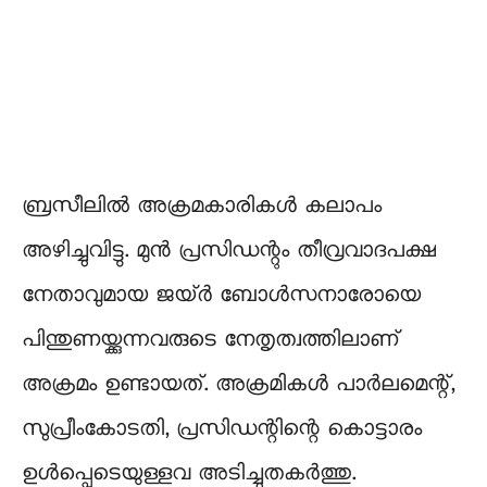
ബ്രസീലിൽ അക്രമകാരികൾ കലാപം
അഴിച്ചുവിട്ടു. മുൻ പ്രസിഡന്റും തീവ്രവാദപക്ഷ
നേതാവുമായ ജയ്ർ ബോൾസനാരോയെ
പിന്തുണയ്ക്കുന്നവരുടെ നേതൃത്വത്തിലാണ്
അക്രമം ഉണ്ടായത്. അക്രമികൾ പാർലമെന്റ്,
സുപ്രീംകോടതി, പ്രസിഡന്റിന്റെ കൊട്ടാരം
ഉൾപ്പെടെയുള്ളവ അടിച്ചുതകർത്തു.