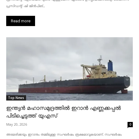
പ്രസിഡന്റ് ഷി ജിൻപിങ്...
Read more
Top News
ഇന്ത്യൻ മഹാസമുദ്രത്തിൽ ഇറാൻ എണ്ണക്കപ്പൽ
പിടിച്ചെടുത്ത് യുഎസ്
May 20, 2026
0
അമേരിക്കയും ഇറാനും തമ്മിലുള്ള സംഘർഷം രൂക്ഷമാവുകയാണ്. സംഘർഷം