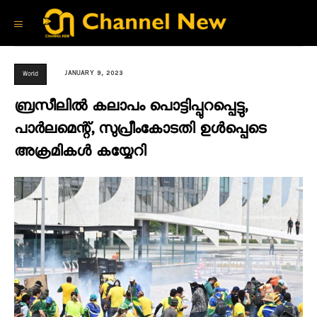
JANUARY 9, 2023
World
ബ്രസീലിൽ കലാപം പൊട്ടിപ്പുറപ്പെട്ടു,
പാർലമെന്റ്, സുപ്രീംകോടതി ഉൾപ്പെടെ
അക്രമികൾ കയ്യേറി