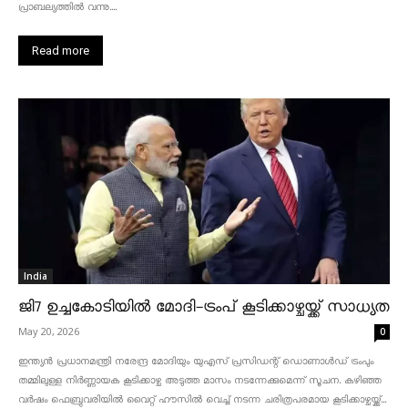
പ്രാബല്യത്തിൽ വന്നു....
Read more
India
ജി7 ഉച്ചകോടിയിൽ മോദി-ട്രംപ് കൂടിക്കാഴ്ചയ്ക്ക് സാധ്യത
May 20, 2026
0
ഇന്ത്യൻ പ്രധാനമന്ത്രി നരേന്ദ്ര മോദിയും യുഎസ് പ്രസിഡന്റ് ഡൊണാൾഡ് ട്രംപും
തമ്മിലുള്ള നിർണ്ണായക കൂടിക്കാഴ്ച അടുത്ത മാസം നടന്നേക്കുമെന്ന് സൂചന. കഴിഞ്ഞ
വർഷം ഫെബ്രുവരിയിൽ വൈറ്റ് ഹൗസിൽ വെച്ച് നടന്ന ചരിത്രപരമായ കൂടിക്കാഴ്ചയ്ക്ക്...