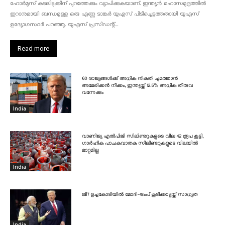
ഹോർമുസ് കടലിടുക്കിന് പുറത്തേക്കും വ്യാപിക്കുകയാണ്. ഇന്ത്യൻ മഹാസമുദ്രത്തിൽ
ഇറാനുമായി ബന്ധമുള്ള ഒരു എണ്ണ ടാങ്കർ യുഎസ് പിടിച്ചെടുത്തതായി യുഎസ്
ഉദ്യോഗസ്ഥർ പറഞ്ഞു. യുഎസ് പ്രസിഡന്റ്...
Read more
60 രാജ്യങ്ങൾക്ക് അധിക നികുതി ചുമത്താൻ
അമേരിക്കൻ നീക്കം, ഇന്ത്യയ്ക്ക് 12.5% അധിക തീരുവ
വന്നേക്കും
India
വാണിജ്യ എൽപിജി സിലിണ്ടറുകളുടെ വില 42 രൂപ കൂട്ടി,
ഗാർഹിക പാചകവാതക സിലിണ്ടറുകളുടെ വിലയിൽ
മാറ്റമില്ല
India
ജി7 ഉച്ചകോടിയിൽ മോദി-ട്രംപ് കൂടിക്കാഴ്ചയ്ക്ക് സാധ്യത
India