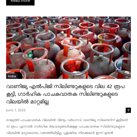
Read more
India
വാണിജ്യ എൽപിജി സിലിണ്ടറുകളുടെ വില 42 രൂപ
കൂട്ടി, ഗാർഹിക പാചകവാതക സിലിണ്ടറുകളുടെ
വിലയിൽ മാറ്റമില്ല
June 1, 2026
0
രാജ്യത്ത് പാചകവാതക വിലയിൽ വീണ്ടും വർധനവ്. വാണിജ്യ സിലണ്ടറിന് കൂട്ടിയത്
42 രൂപ. എന്നാൽ ഗാർഹിക ആവശ്യങ്ങൾക്കുള്ള പാചകവാതക സിലിണ്ടറുകളുടെ
വിലയിൽ മാറ്റമൊന്നും വരുത്തിയിട്ടില്ല. പുതുക്കിയ നിരക്കുകൾ ഇന്ന് മുതൽ