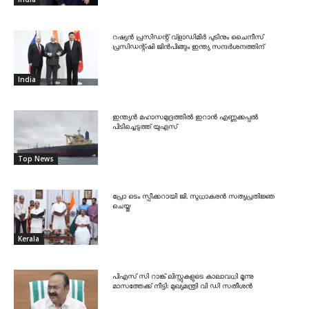
റഷ്യൻ പ്രസിഡന്റ് വ്‌ളാഡിമിർ പുടിനും ചൈനീസ്
പ്രസിഡന്റ്ഷി ജിൻപിങ്ങും ഇന്ത്യ സന്ദർശനത്തിന്
India
ഇന്ത്യൻ മഹാസമുദ്രത്തിൽ ഇറാൻ എണ്ണക്കപ്പൽ
പിടിച്ചെടുത്ത് യുഎസ്
Top News
പ്രോ ടെം സ്പീക്കറായി ജി. സുധാകരൻ സത്യപ്രതിജ്ഞ
ചെയ്തു
Kerala
പിഎസ് സി റാങ്ക് ലിസ്റ്റുകളുടെ കാലാവധി മൂന്നു
മാസത്തേക്ക് നീട്ടി: മുഖ്യമന്ത്രി വി ഡി സതീശൻ