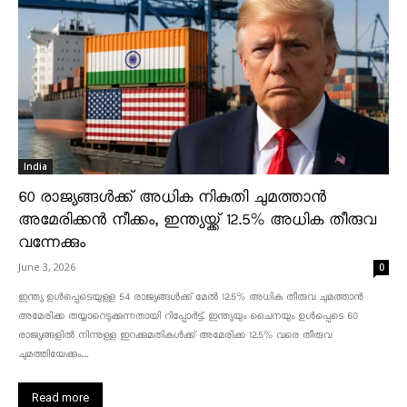
India
60 രാജ്യങ്ങൾക്ക് അധിക നികുതി ചുമത്താൻ
അമേരിക്കൻ നീക്കം, ഇന്ത്യയ്ക്ക് 12.5% അധിക തീരുവ
വന്നേക്കും
June 3, 2026
0
ഇന്ത്യ ഉൾപ്പെടെയുള്ള 54 രാജ്യങ്ങൾക്ക് മേൽ 12.5% അധിക തീരുവ ചുമത്താൻ
അമേരിക്ക തയ്യാറെടുക്കുന്നതായി റിപ്പോർട്ട്. ഇന്ത്യയും ചൈനയും ഉൾപ്പെടെ 60
രാജ്യങ്ങളിൽ നിന്നുള്ള ഇറക്കുമതികൾക്ക് അമേരിക്ക 12.5% ​​വരെ തീരുവ
ചുമത്തിയേക്കും....
Read more