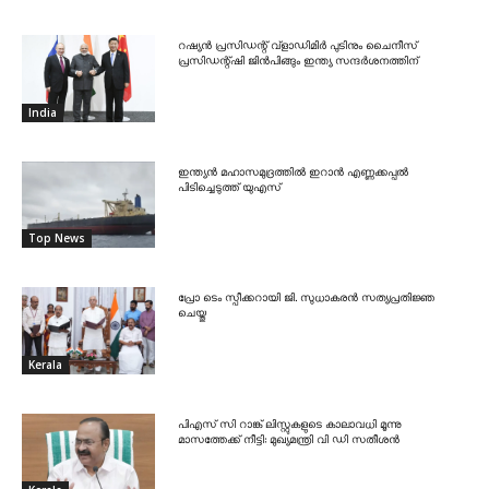
റഷ്യൻ പ്രസിഡന്റ് വ്‌ളാഡിമിർ പുടിനും ചൈനീസ്
പ്രസിഡന്റ്ഷി ജിൻപിങ്ങും ഇന്ത്യ സന്ദർശനത്തിന്
India
ഇന്ത്യൻ മഹാസമുദ്രത്തിൽ ഇറാൻ എണ്ണക്കപ്പൽ
പിടിച്ചെടുത്ത് യുഎസ്
Top News
പ്രോ ടെം സ്പീക്കറായി ജി. സുധാകരൻ സത്യപ്രതിജ്ഞ
ചെയ്തു
Kerala
പിഎസ് സി റാങ്ക് ലിസ്റ്റുകളുടെ കാലാവധി മൂന്നു
മാസത്തേക്ക് നീട്ടി: മുഖ്യമന്ത്രി വി ഡി സതീശൻ