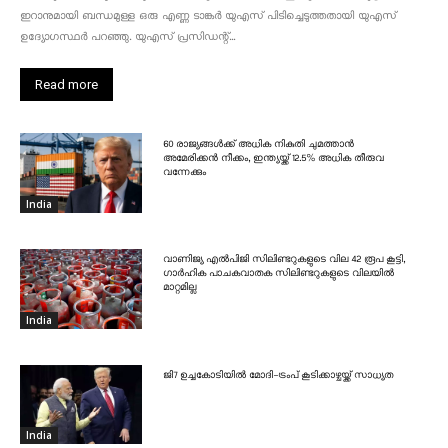
ഇറാനുമായി ബന്ധമുള്ള ഒരു എണ്ണ ടാങ്കർ യുഎസ് പിടിച്ചെടുത്തതായി യുഎസ്
ഉദ്യോഗസ്ഥർ പറഞ്ഞു. യുഎസ് പ്രസിഡന്റ്...
Read more
60 രാജ്യങ്ങൾക്ക് അധിക നികുതി ചുമത്താൻ
അമേരിക്കൻ നീക്കം, ഇന്ത്യയ്ക്ക് 12.5% അധിക തീരുവ
വന്നേക്കും
India
വാണിജ്യ എൽപിജി സിലിണ്ടറുകളുടെ വില 42 രൂപ കൂട്ടി,
ഗാർഹിക പാചകവാതക സിലിണ്ടറുകളുടെ വിലയിൽ
മാറ്റമില്ല
India
ജി7 ഉച്ചകോടിയിൽ മോദി-ട്രംപ് കൂടിക്കാഴ്ചയ്ക്ക് സാധ്യത
India