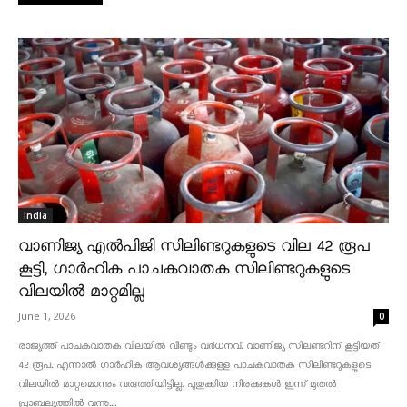
India
വാണിജ്യ എൽപിജി സിലിണ്ടറുകളുടെ വില 42 രൂപ
കൂട്ടി, ഗാർഹിക പാചകവാതക സിലിണ്ടറുകളുടെ
വിലയിൽ മാറ്റമില്ല
June 1, 2026
0
രാജ്യത്ത് പാചകവാതക വിലയിൽ വീണ്ടും വർധനവ്. വാണിജ്യ സിലണ്ടറിന് കൂട്ടിയത്
42 രൂപ. എന്നാൽ ഗാർഹിക ആവശ്യങ്ങൾക്കുള്ള പാചകവാതക സിലിണ്ടറുകളുടെ
വിലയിൽ മാറ്റമൊന്നും വരുത്തിയിട്ടില്ല. പുതുക്കിയ നിരക്കുകൾ ഇന്ന് മുതൽ
പ്രാബല്യത്തിൽ വന്നു....