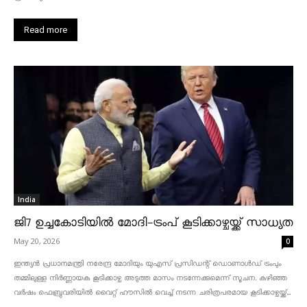
Read more
India
ജി7 ഉച്ചകോടിയിൽ മോദി-ട്രംപ് കൂടിക്കാഴ്ചയ്ക്ക് സാധ്യത
May 20, 2026
0
ഇന്ത്യൻ പ്രധാനമന്ത്രി നരേന്ദ്ര മോദിയും യുഎസ് പ്രസിഡന്റ് ഡൊണാൾഡ് ട്രംപും
തമ്മിലുള്ള നിർണ്ണായക കൂടിക്കാഴ്ച അടുത്ത മാസം നടന്നേക്കുമെന്ന് സൂചന. കഴിഞ്ഞ
വർഷം ഫെബ്രുവരിയിൽ വൈറ്റ് ഹൗസിൽ വെച്ച് നടന്ന ചരിത്രപരമായ കൂടിക്കാഴ്ചയ്ക്ക്...