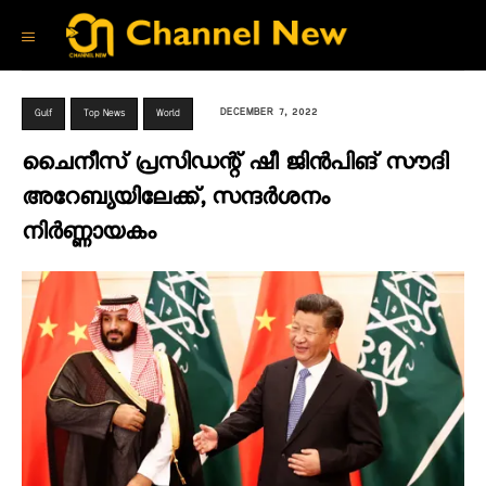
DECEMBER 7, 2022
Gulf
Top News
World
ചൈനീസ് പ്രസിഡന്റ് ഷീ ജിന്‍പിങ് സൗദി
അറേബ്യയിലേക്ക്, സന്ദർശനം
നിർണ്ണായകം