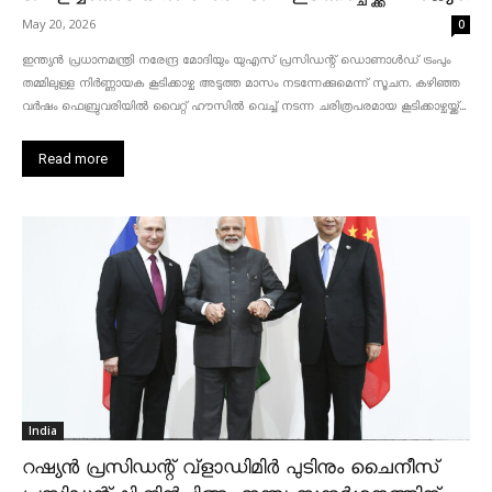
May 20, 2026
0
ഇന്ത്യൻ പ്രധാനമന്ത്രി നരേന്ദ്ര മോദിയും യുഎസ് പ്രസിഡന്റ് ഡൊണാൾഡ് ട്രംപും
തമ്മിലുള്ള നിർണ്ണായക കൂടിക്കാഴ്ച അടുത്ത മാസം നടന്നേക്കുമെന്ന് സൂചന. കഴിഞ്ഞ
വർഷം ഫെബ്രുവരിയിൽ വൈറ്റ് ഹൗസിൽ വെച്ച് നടന്ന ചരിത്രപരമായ കൂടിക്കാഴ്ചയ്ക്ക്...
Read more
India
റഷ്യൻ പ്രസിഡന്റ് വ്‌ളാഡിമിർ പുടിനും ചൈനീസ്