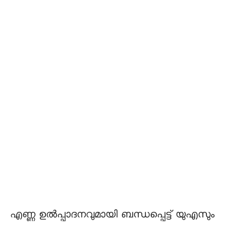
എണ്ണ ഉല്‍പ്പാദനവുമായി ബന്ധപ്പെട്ട് യുഎസും