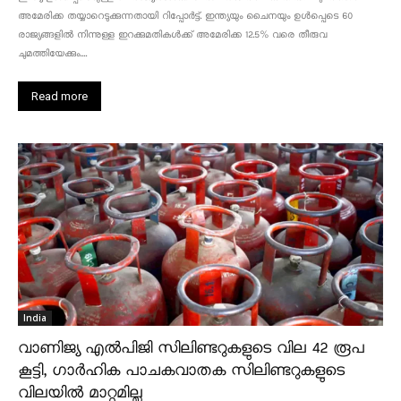
അമേരിക്ക തയ്യാറെടുക്കുന്നതായി റിപ്പോർട്ട്. ഇന്ത്യയും ചൈനയും ഉൾപ്പെടെ 60
രാജ്യങ്ങളിൽ നിന്നുള്ള ഇറക്കുമതികൾക്ക് അമേരിക്ക 12.5% ​​വരെ തീരുവ
ചുമത്തിയേക്കും....
Read more
India
വാണിജ്യ എൽപിജി സിലിണ്ടറുകളുടെ വില 42 രൂപ
കൂട്ടി, ഗാർഹിക പാചകവാതക സിലിണ്ടറുകളുടെ
വിലയിൽ മാറ്റമില്ല