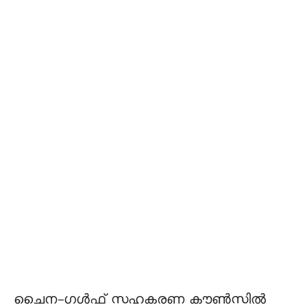
ചൈന-ഗള്‍ഫ് സഹകരണ കൗണ്‍സില്‍