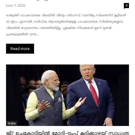
June 1, 2026
0
രാജ്യത്ത് പാചകവാതക വിലയിൽ വീണ്ടും വർധനവ്. വാണിജ്യ സിലണ്ടറിന് കൂട്ടിയത്
42 രൂപ. എന്നാൽ ഗാർഹിക ആവശ്യങ്ങൾക്കുള്ള പാചകവാതക സിലിണ്ടറുകളുടെ
വിലയിൽ മാറ്റമൊന്നും വരുത്തിയിട്ടില്ല. പുതുക്കിയ നിരക്കുകൾ ഇന്ന് മുതൽ
പ്രാബല്യത്തിൽ വന്നു....
Read more
India
ജി7 ഉച്ചകോടിയിൽ മോദി-ട്രംപ് കൂടിക്കാഴ്ചയ്ക്ക് സാധ്യത