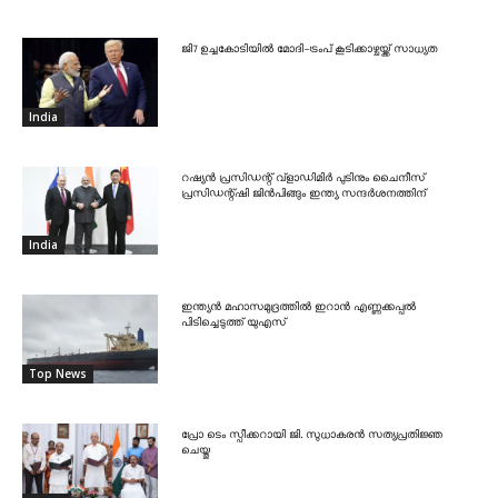
ജി7 ഉച്ചകോടിയിൽ മോദി-ട്രംപ് കൂടിക്കാഴ്ചയ്ക്ക് സാധ്യത
India
റഷ്യൻ പ്രസിഡന്റ് വ്‌ളാഡിമിർ പുടിനും ചൈനീസ്
പ്രസിഡന്റ്ഷി ജിൻപിങ്ങും ഇന്ത്യ സന്ദർശനത്തിന്
India
ഇന്ത്യൻ മഹാസമുദ്രത്തിൽ ഇറാൻ എണ്ണക്കപ്പൽ
പിടിച്ചെടുത്ത് യുഎസ്
Top News
പ്രോ ടെം സ്പീക്കറായി ജി. സുധാകരൻ സത്യപ്രതിജ്ഞ
ചെയ്തു