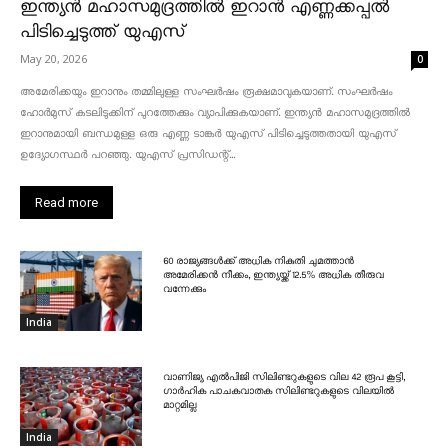
ഇന്ത്യൻ മഹാസമുദ്രത്തിൽ ഇറാൻ എണ്ണക്കപ്പൽ
പിടിച്ചെടുത്ത് യുഎസ്
May 20, 2026
0
അമേരിക്കയും ഇറാനും തമ്മിലുള്ള സംഘർഷം രൂക്ഷമാവുകയാണ്. സംഘർഷം
ഹോർമുസ് കടലിടുക്കിന് പുറത്തേക്കും വ്യാപിക്കുകയാണ്. ഇന്ത്യൻ മഹാസമുദ്രത്തിൽ
ഇറാനുമായി ബന്ധമുള്ള ഒരു എണ്ണ ടാങ്കർ യുഎസ് പിടിച്ചെടുത്തതായി യുഎസ്
ഉദ്യോഗസ്ഥർ പറഞ്ഞു. യുഎസ് പ്രസിഡന്റ്...
Read more
60 രാജ്യങ്ങൾക്ക് അധിക നികുതി ചുമത്താൻ
അമേരിക്കൻ നീക്കം, ഇന്ത്യയ്ക്ക് 12.5% അധിക തീരുവ
വന്നേക്കും
India
വാണിജ്യ എൽപിജി സിലിണ്ടറുകളുടെ വില 42 രൂപ കൂട്ടി,
ഗാർഹിക പാചകവാതക സിലിണ്ടറുകളുടെ വിലയിൽ
മാറ്റമില്ല
India