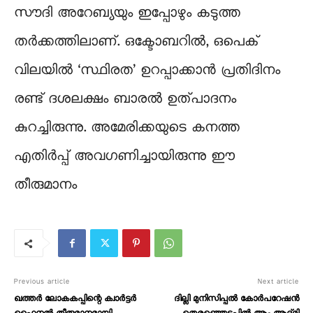
സൗദി അറേബ്യയും ഇപ്പോഴും കടുത്ത
തര്‍ക്കത്തിലാണ്. ഒക്ടോബറില്‍, ഒപെക്
വിലയില്‍ ‘സ്ഥിരത’ ഉറപ്പാക്കാന്‍ പ്രതിദിനം
രണ്ട് ദശലക്ഷം ബാരല്‍ ഉത്പാദനം
കുറച്ചിരുന്നു. അമേരിക്കയുടെ കനത്ത
എതിര്‍പ്പ് അവഗണിച്ചായിരുന്നു ഈ
തീരുമാനം
Previous article
Next article
ഖത്തർ ലോകകപ്പിന്റെ ക്വാർട്ടർ
ദില്ലി മുനിസിപ്പൽ കോര്‍പറേഷൻ