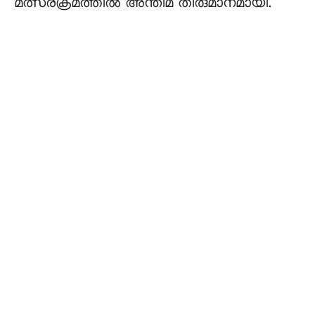
മത്സരക്രമത്തിൽ അന്തിമ തീരുമാനമായി.