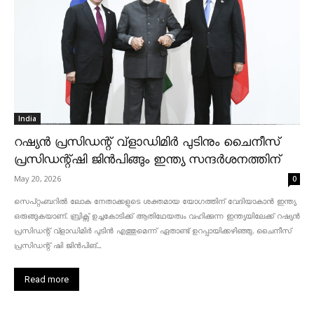
India
റഷ്യൻ പ്രസിഡന്റ് വ്‌ളാഡിമിർ പുടിനും ചൈനീസ്
പ്രസിഡന്റ്ഷി ജിൻപിങ്ങും ഇന്ത്യ സന്ദർശനത്തിന്
May 20, 2026
0
സെപ്റ്റംബറിൽ ലോക നേതാക്കളുടെ ശക്തമായ യോഗത്തിന് വേദിയാകാൻ ഇന്ത്യ
ഒരുങ്ങുകയാണ്. ബ്രിക്സ് ഉച്ചകോടിക്ക് ആതിഥേയത്വം വഹിക്കുന്ന ഇന്ത്യയിലേക്ക് റഷ്യൻ
പ്രസിഡന്റ് വ്‌ളാഡിമിർ പുടിൻ എത്തുമെന്ന് ഏതാണ്ട് ഉറപ്പായിക്കഴിഞ്ഞു. ചൈനീസ്
പ്രസിഡന്റ് ഷി ജിൻപിങ്...
Read more