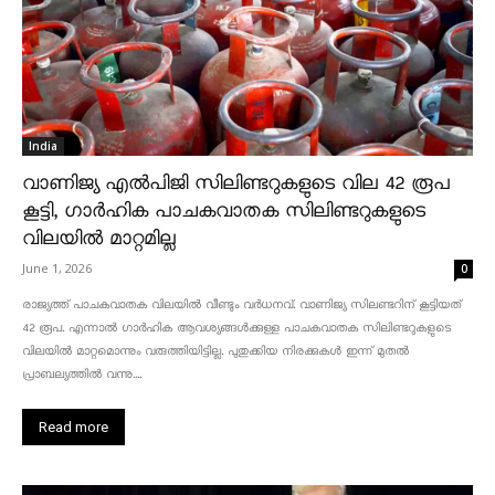
India
വാണിജ്യ എൽപിജി സിലിണ്ടറുകളുടെ വില 42 രൂപ
കൂട്ടി, ഗാർഹിക പാചകവാതക സിലിണ്ടറുകളുടെ
വിലയിൽ മാറ്റമില്ല
June 1, 2026
0
രാജ്യത്ത് പാചകവാതക വിലയിൽ വീണ്ടും വർധനവ്. വാണിജ്യ സിലണ്ടറിന് കൂട്ടിയത്
42 രൂപ. എന്നാൽ ഗാർഹിക ആവശ്യങ്ങൾക്കുള്ള പാചകവാതക സിലിണ്ടറുകളുടെ
വിലയിൽ മാറ്റമൊന്നും വരുത്തിയിട്ടില്ല. പുതുക്കിയ നിരക്കുകൾ ഇന്ന് മുതൽ
പ്രാബല്യത്തിൽ വന്നു....
Read more