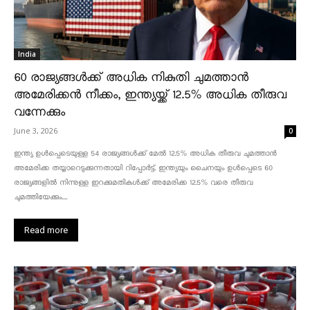
India
60 രാജ്യങ്ങൾക്ക് അധിക നികുതി ചുമത്താൻ
അമേരിക്കൻ നീക്കം, ഇന്ത്യയ്ക്ക് 12.5% അധിക തീരുവ
വന്നേക്കും
June 3, 2026
0
ഇന്ത്യ ഉൾപ്പെടെയുള്ള 54 രാജ്യങ്ങൾക്ക് മേൽ 12.5% അധിക തീരുവ ചുമത്താൻ
അമേരിക്ക തയ്യാറെടുക്കുന്നതായി റിപ്പോർട്ട്. ഇന്ത്യയും ചൈനയും ഉൾപ്പെടെ 60
രാജ്യങ്ങളിൽ നിന്നുള്ള ഇറക്കുമതികൾക്ക് അമേരിക്ക 12.5% ​​വരെ തീരുവ
ചുമത്തിയേക്കും....
Read more