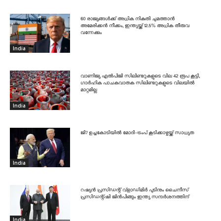
60 രാജ്യങ്ങൾക്ക് അധിക നികുതി ചുമത്താൻ
അമേരിക്കൻ നീക്കം, ഇന്ത്യയ്ക്ക് 12.5% അധിക തീരുവ
വന്നേക്കും
India
വാണിജ്യ എൽപിജി സിലിണ്ടറുകളുടെ വില 42 രൂപ കൂട്ടി,
ഗാർഹിക പാചകവാതക സിലിണ്ടറുകളുടെ വിലയിൽ
മാറ്റമില്ല
India
ജി7 ഉച്ചകോടിയിൽ മോദി-ട്രംപ് കൂടിക്കാഴ്ചയ്ക്ക് സാധ്യത
India
റഷ്യൻ പ്രസിഡന്റ് വ്‌ളാഡിമിർ പുടിനും ചൈനീസ്
പ്രസിഡന്റ്ഷി ജിൻപിങ്ങും ഇന്ത്യ സന്ദർശനത്തിന്
India