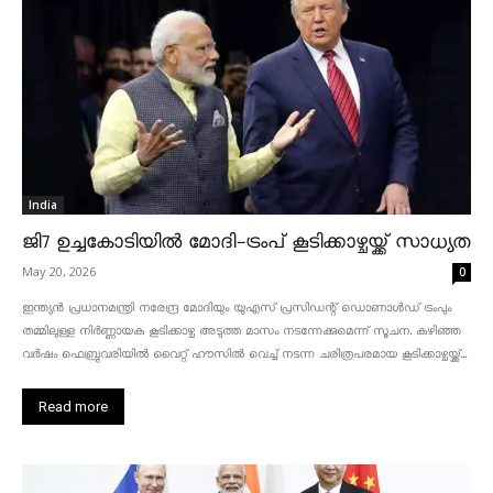
India
ജി7 ഉച്ചകോടിയിൽ മോദി-ട്രംപ് കൂടിക്കാഴ്ചയ്ക്ക് സാധ്യത
May 20, 2026
0
ഇന്ത്യൻ പ്രധാനമന്ത്രി നരേന്ദ്ര മോദിയും യുഎസ് പ്രസിഡന്റ് ഡൊണാൾഡ് ട്രംപും
തമ്മിലുള്ള നിർണ്ണായക കൂടിക്കാഴ്ച അടുത്ത മാസം നടന്നേക്കുമെന്ന് സൂചന. കഴിഞ്ഞ
വർഷം ഫെബ്രുവരിയിൽ വൈറ്റ് ഹൗസിൽ വെച്ച് നടന്ന ചരിത്രപരമായ കൂടിക്കാഴ്ചയ്ക്ക്...
Read more