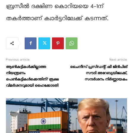
ബ്രസീൽ ദക്ഷിണ കൊറിയയെ 4-1ന്
തകർത്താണ് ക്വാർട്ടറിലേക്ക് കടന്നത്.
Previous article
Next article
ആൺകുട്ടികൾക്കില്ലാത്ത
ചൈനീസ് പ്രസിഡന്റ് ഷീ ജിന്‍പിങ്
നിയന്ത്രണം
സൗദി അറേബ്യയിലേക്ക്,
പെൺകുട്ടികൾക്കെന്തിന്? രൂക്ഷ
സന്ദർശനം നിർണ്ണായകം
വിമർശനവുമായി ഹൈക്കോടതി