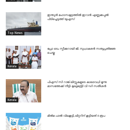
ഇന്ത്യൻ മഹാസമുദ്രത്തിൽ ഇറാൻ എണ്ണക്കപ്പൽ
പിടിച്ചെടുത്ത് യുഎസ്
Top News
പ്രോ ടെം സ്പീക്കറായി ജി. സുധാകരൻ സത്യപ്രതിജ്ഞ
ചെയ്തു
Kerala
പിഎസ് സി റാങ്ക് ലിസ്റ്റുകളുടെ കാലാവധി മൂന്നു
മാസത്തേക്ക് നീട്ടി: മുഖ്യമന്ത്രി വി ഡി സതീശൻ
Kerala
മിൽമ പാൽ വിലകൂട്ടി; ലിറ്ററിന് കൂട്ടിയത് 4 രൂപ