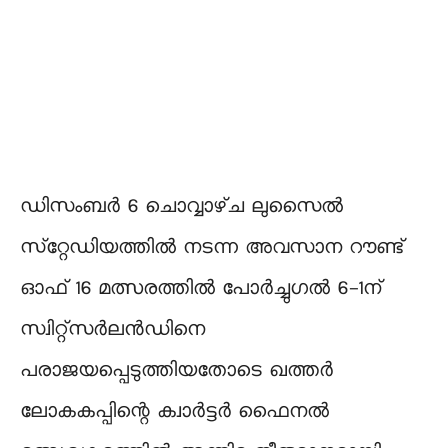
ഡിസംബർ 6 ചൊവ്വാഴ്‌ച ലുസൈൽ
സ്‌റ്റേഡിയത്തിൽ നടന്ന അവസാന റൗണ്ട്
ഓഫ് 16 മത്സരത്തിൽ പോർച്ചുഗൽ 6-1ന്
സ്വിറ്റ്സർലൻഡിനെ
പരാജയപ്പെടുത്തിയതോടെ ഖത്തർ
ലോകകപ്പിന്റെ ക്വാർട്ടർ ഫൈനൽ