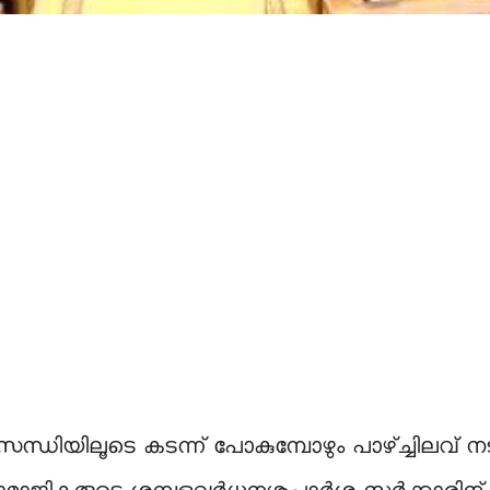
ന്ധിയിലൂടെ കടന്ന് പോകുമ്പോഴും പാഴ്ച്ചിലവ് ന