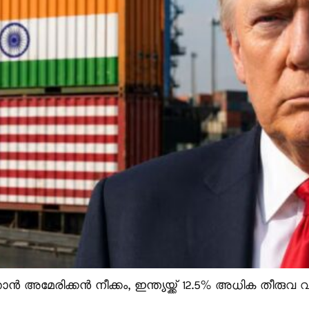
ൻ അമേരിക്കൻ നീക്കം, ഇന്ത്യയ്ക്ക് 12.5% അധിക തീരുവ വന