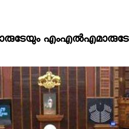
മാരുടേയും എംഎൽഎമാരുടേയു