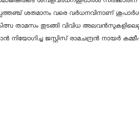
ജികരുടെ ശമ്പളവര്‍ധനശുപാര്‍ശ സര്‍ക്കാരിന് മ
ത്തഞ്ച് ശതമാനം വരെ വര്‍ധനവിനാണ് ശുപാര്‍ശ ചെ
താമസം തുടങ്ങി വിവിധ അലവൻസുകളിലെല്ലാം വര്
ാൻ നിയോഗിച്ച ജസ്റ്റിസ് രാമചന്ദ്രൻ നായര്‍ കമ്മീഷൻ