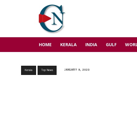
HOME
KERALA
INDIA
GULF
WOR
JANUARY 9, 2023
Kerala
Top News