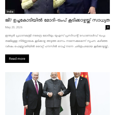
India
ജി7 ഉച്ചകോടിയിൽ മോദി-ട്രംപ് കൂടിക്കാഴ്ചയ്ക്ക് സാധ്യത
May 20, 2026
0
ഇന്ത്യൻ പ്രധാനമന്ത്രി നരേന്ദ്ര മോദിയും യുഎസ് പ്രസിഡന്റ് ഡൊണാൾഡ് ട്രംപും
തമ്മിലുള്ള നിർണ്ണായക കൂടിക്കാഴ്ച അടുത്ത മാസം നടന്നേക്കുമെന്ന് സൂചന. കഴിഞ്ഞ
വർഷം ഫെബ്രുവരിയിൽ വൈറ്റ് ഹൗസിൽ വെച്ച് നടന്ന ചരിത്രപരമായ കൂടിക്കാഴ്ചയ്ക്ക്...
Read more