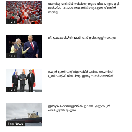
വാണിജ്യ എൽപിജി സിലിണ്ടറുകളുടെ വില 42 രൂപ കൂട്ടി,
ഗാർഹിക പാചകവാതക സിലിണ്ടറുകളുടെ വിലയിൽ
മാറ്റമില്ല
India
ജി7 ഉച്ചകോടിയിൽ മോദി-ട്രംപ് കൂടിക്കാഴ്ചയ്ക്ക് സാധ്യത
India
റഷ്യൻ പ്രസിഡന്റ് വ്‌ളാഡിമിർ പുടിനും ചൈനീസ്
പ്രസിഡന്റ്ഷി ജിൻപിങ്ങും ഇന്ത്യ സന്ദർശനത്തിന്
India
ഇന്ത്യൻ മഹാസമുദ്രത്തിൽ ഇറാൻ എണ്ണക്കപ്പൽ
പിടിച്ചെടുത്ത് യുഎസ്
Top News