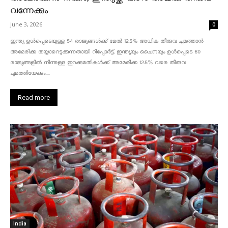
വന്നേക്കും
June 3, 2026
0
ഇന്ത്യ ഉൾപ്പെടെയുള്ള 54 രാജ്യങ്ങൾക്ക് മേൽ 12.5% അധിക തീരുവ ചുമത്താൻ
അമേരിക്ക തയ്യാറെടുക്കുന്നതായി റിപ്പോർട്ട്. ഇന്ത്യയും ചൈനയും ഉൾപ്പെടെ 60
രാജ്യങ്ങളിൽ നിന്നുള്ള ഇറക്കുമതികൾക്ക് അമേരിക്ക 12.5% ​​വരെ തീരുവ
ചുമത്തിയേക്കും....
Read more
India