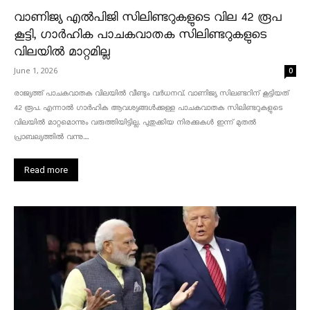
വാണിജ്യ എൽപിജി സിലിണ്ടറുകളുടെ വില 42 രൂപ
കൂട്ടി, ഗാർഹിക പാചകവാതക സിലിണ്ടറുകളുടെ
വിലയിൽ മാറ്റമില്ല
June 1, 2026
0
രാജ്യത്ത് പാചകവാതക വിലയിൽ വീണ്ടും വർധനവ്. വാണിജ്യ സിലണ്ടറിന് കൂട്ടിയത്
42 രൂപ. എന്നാൽ ഗാർഹിക ആവശ്യങ്ങൾക്കുള്ള പാചകവാതക സിലിണ്ടറുകളുടെ
വിലയിൽ മാറ്റമൊന്നും വരുത്തിയിട്ടില്ല. പുതുക്കിയ നിരക്കുകൾ ഇന്ന് മുതൽ
പ്രാബല്യത്തിൽ വന്നു....
Read more