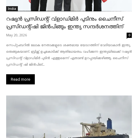
India
റഷ്യൻ പ്രസിഡന്റ് വ്‌ളാഡിമിർ പുടിനും ചൈനീസ്
പ്രസിഡന്റ്ഷി ജിൻപിങ്ങും ഇന്ത്യ സന്ദർശനത്തിന്
May 20, 2026
0
സെപ്റ്റംബറിൽ ലോക നേതാക്കളുടെ ശക്തമായ യോഗത്തിന് വേദിയാകാൻ ഇന്ത്യ
ഒരുങ്ങുകയാണ്. ബ്രിക്സ് ഉച്ചകോടിക്ക് ആതിഥേയത്വം വഹിക്കുന്ന ഇന്ത്യയിലേക്ക് റഷ്യൻ
പ്രസിഡന്റ് വ്‌ളാഡിമിർ പുടിൻ എത്തുമെന്ന് ഏതാണ്ട് ഉറപ്പായിക്കഴിഞ്ഞു. ചൈനീസ്
പ്രസിഡന്റ് ഷി ജിൻപിങ്...
Read more