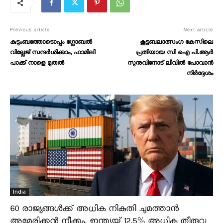
Previous article
Next article
കുടുംബത്തോടൊപ്പം ഗ്ലോബല്‍
കൂട്ടബലാത്സംഗ കേസിലെ
വില്ലേജ് സന്ദര്‍ശിക്കാം,​ ഫാമിലി
പ്രതിയായ സി ഐ പി.ആർ
പാക്ക്​ നാളെ മുതൽ
സുനുവിനോട് ലീവിൽ പോവാൻ
നിർദ്ദേശം
India
60 രാജ്യങ്ങൾക്ക് അധിക നികുതി ചുമത്താൻ
അമേരിക്കൻ നീക്കം, ഇന്ത്യയ്ക്ക് 12.5% അധിക തീരുവ