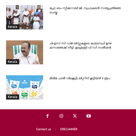
പ്രോ ടെം സ്പീക്കറായി ജി. സുധാകരൻ സത്യപ്രതിജ്ഞ
ചെയ്തു
Kerala
പിഎസ് സി റാങ്ക് ലിസ്റ്റുകളുടെ കാലാവധി മൂന്നു
മാസത്തേക്ക് നീട്ടി: മുഖ്യമന്ത്രി വി ഡി സതീശൻ
Kerala
മിൽമ പാൽ വിലകൂട്ടി; ലിറ്ററിന് കൂട്ടിയത് 4 രൂപ
Kerala
Contact us
DISCLAIMER