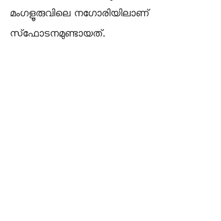
മംഗളൂരുവിലെ നഗോരിയിലാണ്
സ്‌ഫോടനമുണ്ടായത്.