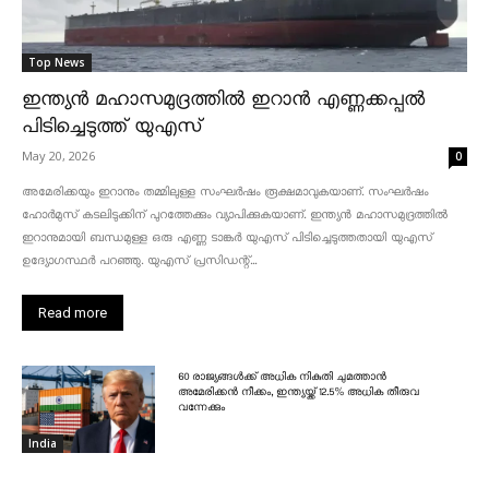
Top News
ഇന്ത്യൻ മഹാസമുദ്രത്തിൽ ഇറാൻ എണ്ണക്കപ്പൽ
പിടിച്ചെടുത്ത് യുഎസ്
May 20, 2026
0
അമേരിക്കയും ഇറാനും തമ്മിലുള്ള സംഘർഷം രൂക്ഷമാവുകയാണ്. സംഘർഷം
ഹോർമുസ് കടലിടുക്കിന് പുറത്തേക്കും വ്യാപിക്കുകയാണ്. ഇന്ത്യൻ മഹാസമുദ്രത്തിൽ
ഇറാനുമായി ബന്ധമുള്ള ഒരു എണ്ണ ടാങ്കർ യുഎസ് പിടിച്ചെടുത്തതായി യുഎസ്
ഉദ്യോഗസ്ഥർ പറഞ്ഞു. യുഎസ് പ്രസിഡന്റ്...
Read more
60 രാജ്യങ്ങൾക്ക് അധിക നികുതി ചുമത്താൻ
അമേരിക്കൻ നീക്കം, ഇന്ത്യയ്ക്ക് 12.5% അധിക തീരുവ
വന്നേക്കും
India