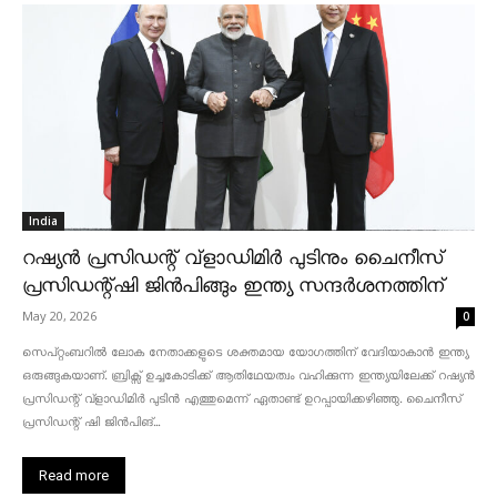
India
റഷ്യൻ പ്രസിഡന്റ് വ്‌ളാഡിമിർ പുടിനും ചൈനീസ്
പ്രസിഡന്റ്ഷി ജിൻപിങ്ങും ഇന്ത്യ സന്ദർശനത്തിന്
May 20, 2026
0
സെപ്റ്റംബറിൽ ലോക നേതാക്കളുടെ ശക്തമായ യോഗത്തിന് വേദിയാകാൻ ഇന്ത്യ
ഒരുങ്ങുകയാണ്. ബ്രിക്സ് ഉച്ചകോടിക്ക് ആതിഥേയത്വം വഹിക്കുന്ന ഇന്ത്യയിലേക്ക് റഷ്യൻ
പ്രസിഡന്റ് വ്‌ളാഡിമിർ പുടിൻ എത്തുമെന്ന് ഏതാണ്ട് ഉറപ്പായിക്കഴിഞ്ഞു. ചൈനീസ്
പ്രസിഡന്റ് ഷി ജിൻപിങ്...
Read more