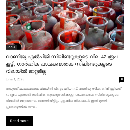
India
വാണിജ്യ എൽപിജി സിലിണ്ടറുകളുടെ വില 42 രൂപ
കൂട്ടി, ഗാർഹിക പാചകവാതക സിലിണ്ടറുകളുടെ
വിലയിൽ മാറ്റമില്ല
June 1, 2026
0
രാജ്യത്ത് പാചകവാതക വിലയിൽ വീണ്ടും വർധനവ്. വാണിജ്യ സിലണ്ടറിന് കൂട്ടിയത്
42 രൂപ. എന്നാൽ ഗാർഹിക ആവശ്യങ്ങൾക്കുള്ള പാചകവാതക സിലിണ്ടറുകളുടെ
വിലയിൽ മാറ്റമൊന്നും വരുത്തിയിട്ടില്ല. പുതുക്കിയ നിരക്കുകൾ ഇന്ന് മുതൽ
പ്രാബല്യത്തിൽ വന്നു....
Read more