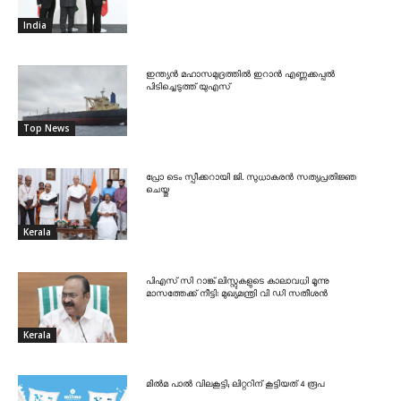
India
ഇന്ത്യൻ മഹാസമുദ്രത്തിൽ ഇറാൻ എണ്ണക്കപ്പൽ
പിടിച്ചെടുത്ത് യുഎസ്
Top News
പ്രോ ടെം സ്പീക്കറായി ജി. സുധാകരൻ സത്യപ്രതിജ്ഞ
ചെയ്തു
Kerala
പിഎസ് സി റാങ്ക് ലിസ്റ്റുകളുടെ കാലാവധി മൂന്നു
മാസത്തേക്ക് നീട്ടി: മുഖ്യമന്ത്രി വി ഡി സതീശൻ
Kerala
മിൽമ പാൽ വിലകൂട്ടി; ലിറ്ററിന് കൂട്ടിയത് 4 രൂപ