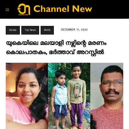
DECEMBER 17, 2022
Kerala
Top News
World
യുകെയിലെ മലയാളി നഴ്സിന്റെ മരണം
കൊലപാതകം, ഭർത്താവ് അറസ്റ്റിൽ