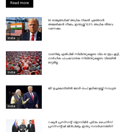
Read more
60 രാജ്യങ്ങൾക്ക് അധിക നികുതി ചുമത്താൻ
അമേരിക്കൻ നീക്കം, ഇന്ത്യയ്ക്ക് 12.5% അധിക തീരുവ
വന്നേക്കും
India
വാണിജ്യ എൽപിജി സിലിണ്ടറുകളുടെ വില 42 രൂപ കൂട്ടി,
ഗാർഹിക പാചകവാതക സിലിണ്ടറുകളുടെ വിലയിൽ
മാറ്റമില്ല
India
ജി7 ഉച്ചകോടിയിൽ മോദി-ട്രംപ് കൂടിക്കാഴ്ചയ്ക്ക് സാധ്യത
India
റഷ്യൻ പ്രസിഡന്റ് വ്‌ളാഡിമിർ പുടിനും ചൈനീസ്
പ്രസിഡന്റ്ഷി ജിൻപിങ്ങും ഇന്ത്യ സന്ദർശനത്തിന്