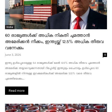
India
60 രാജ്യങ്ങൾക്ക് അധിക നികുതി ചുമത്താൻ
അമേരിക്കൻ നീക്കം, ഇന്ത്യയ്ക്ക് 12.5% അധിക തീരുവ
വന്നേക്കും
June 3, 2026
0
ഇന്ത്യ ഉൾപ്പെടെയുള്ള 54 രാജ്യങ്ങൾക്ക് മേൽ 12.5% അധിക തീരുവ ചുമത്താൻ
അമേരിക്ക തയ്യാറെടുക്കുന്നതായി റിപ്പോർട്ട്. ഇന്ത്യയും ചൈനയും ഉൾപ്പെടെ 60
രാജ്യങ്ങളിൽ നിന്നുള്ള ഇറക്കുമതികൾക്ക് അമേരിക്ക 12.5% ​​വരെ തീരുവ
ചുമത്തിയേക്കും....
Read more