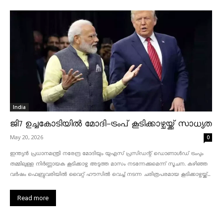
India
ജി7 ഉച്ചകോടിയിൽ മോദി-ട്രംപ് കൂടിക്കാഴ്ചയ്ക്ക് സാധ്യത
May 20, 2026
0
ഇന്ത്യൻ പ്രധാനമന്ത്രി നരേന്ദ്ര മോദിയും യുഎസ് പ്രസിഡന്റ് ഡൊണാൾഡ് ട്രംപും
തമ്മിലുള്ള നിർണ്ണായക കൂടിക്കാഴ്ച അടുത്ത മാസം നടന്നേക്കുമെന്ന് സൂചന. കഴിഞ്ഞ
വർഷം ഫെബ്രുവരിയിൽ വൈറ്റ് ഹൗസിൽ വെച്ച് നടന്ന ചരിത്രപരമായ കൂടിക്കാഴ്ചയ്ക്ക്...
Read more