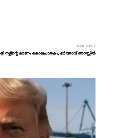
Next article
 നഴ്സിന്റെ മരണം കൊലപാതകം, ഭർത്താവ് അറസ്റ്റിൽ