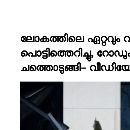
ലോകത്തിലെ ഏറ്റവും വ
പൊട്ടിത്തെറിച്ചു, റോ
ചത്തൊടുങ്ങി- വീഡി