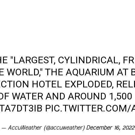
HE "LARGEST, CYLINDRICAL, F
E WORLD," THE AQUARIUM AT B
CTION HOTEL EXPLODED, REL
OF WATER AND AROUND 1,500 
GTA7DT3IB
PIC.TWITTER.COM
— AccuWeather (@accuweather)
December 16, 2022