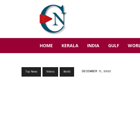
HOME
KERALA
INDIA
GULF
WOR
DECEMBER 17, 2022
Top News
Videos
World