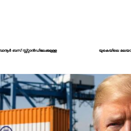
ൂർ ബസ് സ്സ്റ്റാൻഡിലേക്കുമുള്ള
യുകെയിലെ മലയാളി