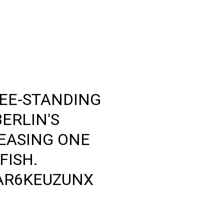
REE-STANDING
ERLIN'S
EASING ONE
FISH.
/AR6KEUZUNX