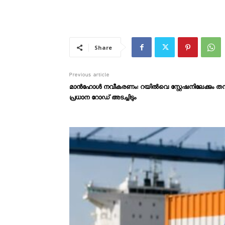
Share
Previous article
മാൻഹോൾ നവീകരണം: റയിൽവെ സ്റ്റേഷനിലേക്കും തമ്പാന
പ്രധാന റോഡ് അടച്ചിടും