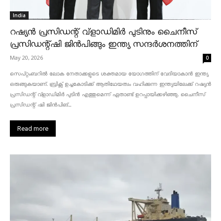
India
റഷ്യൻ പ്രസിഡന്റ് വ്‌ളാഡിമിർ പുടിനും ചൈനീസ്
പ്രസിഡന്റ്ഷി ജിൻപിങ്ങും ഇന്ത്യ സന്ദർശനത്തിന്
May 20, 2026
0
സെപ്റ്റംബറിൽ ലോക നേതാക്കളുടെ ശക്തമായ യോഗത്തിന് വേദിയാകാൻ ഇന്ത്യ
ഒരുങ്ങുകയാണ്. ബ്രിക്സ് ഉച്ചകോടിക്ക് ആതിഥേയത്വം വഹിക്കുന്ന ഇന്ത്യയിലേക്ക് റഷ്യൻ
പ്രസിഡന്റ് വ്‌ളാഡിമിർ പുടിൻ എത്തുമെന്ന് ഏതാണ്ട് ഉറപ്പായിക്കഴിഞ്ഞു. ചൈനീസ്
പ്രസിഡന്റ് ഷി ജിൻപിങ്...
Read more