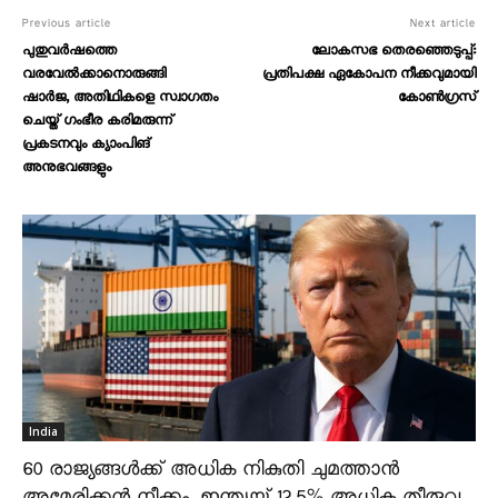
Previous article
Next article
പുതുവർഷത്തെ
ലോകസഭ തെരഞ്ഞെടുപ്പ്:
വരവേൽക്കാനൊരുങ്ങി
പ്രതിപക്ഷ ഏകോപന നീക്കവുമായി
ഷാർജ, അതിഥികളെ സ്വാ​ഗതം
കോൺഗ്രസ്
ചെയ്ത് ​ഗംഭീര കരിമരുന്ന്
പ്രകടനവും ക്യാംപിങ്
അനുഭവങ്ങളും
India
60 രാജ്യങ്ങൾക്ക് അധിക നികുതി ചുമത്താൻ
അമേരിക്കൻ നീക്കം, ഇന്ത്യയ്ക്ക് 12.5% അധിക തീരുവ