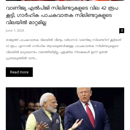
വാണിജ്യ എൽപിജി സിലിണ്ടറുകളുടെ വില 42 രൂപ
കൂട്ടി, ഗാർഹിക പാചകവാതക സിലിണ്ടറുകളുടെ
വിലയിൽ മാറ്റമില്ല
June 1, 2026
0
രാജ്യത്ത് പാചകവാതക വിലയിൽ വീണ്ടും വർധനവ്. വാണിജ്യ സിലണ്ടറിന് കൂട്ടിയത്
42 രൂപ. എന്നാൽ ഗാർഹിക ആവശ്യങ്ങൾക്കുള്ള പാചകവാതക സിലിണ്ടറുകളുടെ
വിലയിൽ മാറ്റമൊന്നും വരുത്തിയിട്ടില്ല. പുതുക്കിയ നിരക്കുകൾ ഇന്ന് മുതൽ
പ്രാബല്യത്തിൽ വന്നു....
Read more