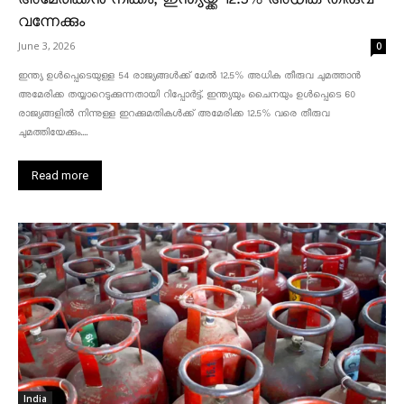
വന്നേക്കും
June 3, 2026
0
ഇന്ത്യ ഉൾപ്പെടെയുള്ള 54 രാജ്യങ്ങൾക്ക് മേൽ 12.5% അധിക തീരുവ ചുമത്താൻ
അമേരിക്ക തയ്യാറെടുക്കുന്നതായി റിപ്പോർട്ട്. ഇന്ത്യയും ചൈനയും ഉൾപ്പെടെ 60
രാജ്യങ്ങളിൽ നിന്നുള്ള ഇറക്കുമതികൾക്ക് അമേരിക്ക 12.5% ​​വരെ തീരുവ
ചുമത്തിയേക്കും....
Read more
India