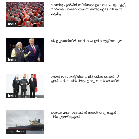
വാണിജ്യ എൽപിജി സിലിണ്ടറുകളുടെ വില 42 രൂപ കൂട്ടി,
ഗാർഹിക പാചകവാതക സിലിണ്ടറുകളുടെ വിലയിൽ
മാറ്റമില്ല
India
ജി7 ഉച്ചകോടിയിൽ മോദി-ട്രംപ് കൂടിക്കാഴ്ചയ്ക്ക് സാധ്യത
India
റഷ്യൻ പ്രസിഡന്റ് വ്‌ളാഡിമിർ പുടിനും ചൈനീസ്
പ്രസിഡന്റ്ഷി ജിൻപിങ്ങും ഇന്ത്യ സന്ദർശനത്തിന്
India
ഇന്ത്യൻ മഹാസമുദ്രത്തിൽ ഇറാൻ എണ്ണക്കപ്പൽ
പിടിച്ചെടുത്ത് യുഎസ്
Top News