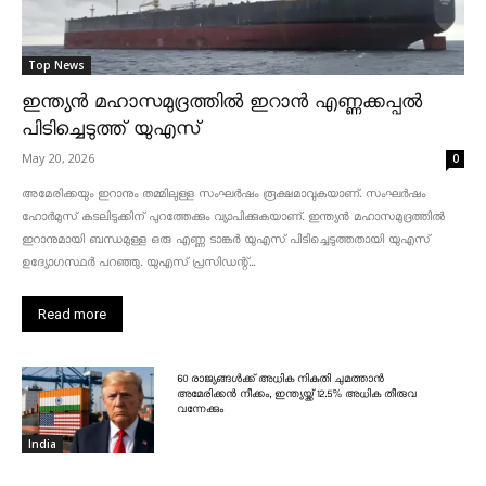
Top News
ഇന്ത്യൻ മഹാസമുദ്രത്തിൽ ഇറാൻ എണ്ണക്കപ്പൽ
പിടിച്ചെടുത്ത് യുഎസ്
May 20, 2026
0
അമേരിക്കയും ഇറാനും തമ്മിലുള്ള സംഘർഷം രൂക്ഷമാവുകയാണ്. സംഘർഷം
ഹോർമുസ് കടലിടുക്കിന് പുറത്തേക്കും വ്യാപിക്കുകയാണ്. ഇന്ത്യൻ മഹാസമുദ്രത്തിൽ
ഇറാനുമായി ബന്ധമുള്ള ഒരു എണ്ണ ടാങ്കർ യുഎസ് പിടിച്ചെടുത്തതായി യുഎസ്
ഉദ്യോഗസ്ഥർ പറഞ്ഞു. യുഎസ് പ്രസിഡന്റ്...
Read more
60 രാജ്യങ്ങൾക്ക് അധിക നികുതി ചുമത്താൻ
അമേരിക്കൻ നീക്കം, ഇന്ത്യയ്ക്ക് 12.5% അധിക തീരുവ
വന്നേക്കും
India