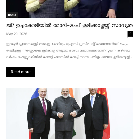
India
ജി7 ഉച്ചകോടിയിൽ മോദി-ട്രംപ് കൂടിക്കാഴ്ചയ്ക്ക് സാധ്യത
May 20, 2026
0
ഇന്ത്യൻ പ്രധാനമന്ത്രി നരേന്ദ്ര മോദിയും യുഎസ് പ്രസിഡന്റ് ഡൊണാൾഡ് ട്രംപും
തമ്മിലുള്ള നിർണ്ണായക കൂടിക്കാഴ്ച അടുത്ത മാസം നടന്നേക്കുമെന്ന് സൂചന. കഴിഞ്ഞ
വർഷം ഫെബ്രുവരിയിൽ വൈറ്റ് ഹൗസിൽ വെച്ച് നടന്ന ചരിത്രപരമായ കൂടിക്കാഴ്ചയ്ക്ക്...
Read more