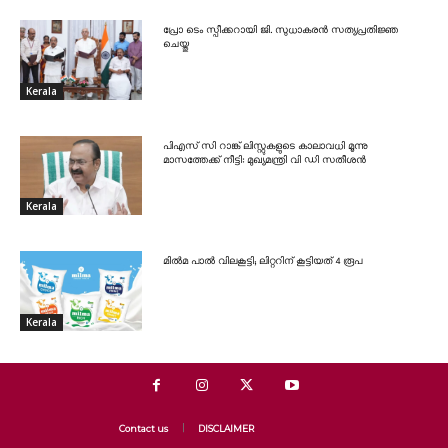
പ്രോ ടെം സ്പീക്കറായി ജി. സുധാകരൻ സത്യപ്രതിജ്ഞ
ചെയ്തു
Kerala
പിഎസ് സി റാങ്ക് ലിസ്റ്റുകളുടെ കാലാവധി മൂന്നു
മാസത്തേക്ക് നീട്ടി: മുഖ്യമന്ത്രി വി ഡി സതീശൻ
Kerala
മിൽമ പാൽ വിലകൂട്ടി; ലിറ്ററിന് കൂട്ടിയത് 4 രൂപ
Kerala
Contact us
DISCLAIMER