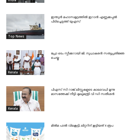
India
ഇന്ത്യൻ മഹാസമുദ്രത്തിൽ ഇറാൻ എണ്ണക്കപ്പൽ
പിടിച്ചെടുത്ത് യുഎസ്
Top News
പ്രോ ടെം സ്പീക്കറായി ജി. സുധാകരൻ സത്യപ്രതിജ്ഞ
ചെയ്തു
Kerala
പിഎസ് സി റാങ്ക് ലിസ്റ്റുകളുടെ കാലാവധി മൂന്നു
മാസത്തേക്ക് നീട്ടി: മുഖ്യമന്ത്രി വി ഡി സതീശൻ
Kerala
മിൽമ പാൽ വിലകൂട്ടി; ലിറ്ററിന് കൂട്ടിയത് 4 രൂപ