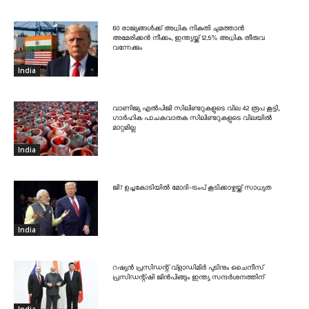
60 രാജ്യങ്ങൾക്ക് അധിക നികുതി ചുമത്താൻ
അമേരിക്കൻ നീക്കം, ഇന്ത്യയ്ക്ക് 12.5% അധിക തീരുവ
വന്നേക്കും
India
വാണിജ്യ എൽപിജി സിലിണ്ടറുകളുടെ വില 42 രൂപ കൂട്ടി,
ഗാർഹിക പാചകവാതക സിലിണ്ടറുകളുടെ വിലയിൽ
മാറ്റമില്ല
India
ജി7 ഉച്ചകോടിയിൽ മോദി-ട്രംപ് കൂടിക്കാഴ്ചയ്ക്ക് സാധ്യത
India
റഷ്യൻ പ്രസിഡന്റ് വ്‌ളാഡിമിർ പുടിനും ചൈനീസ്
പ്രസിഡന്റ്ഷി ജിൻപിങ്ങും ഇന്ത്യ സന്ദർശനത്തിന്