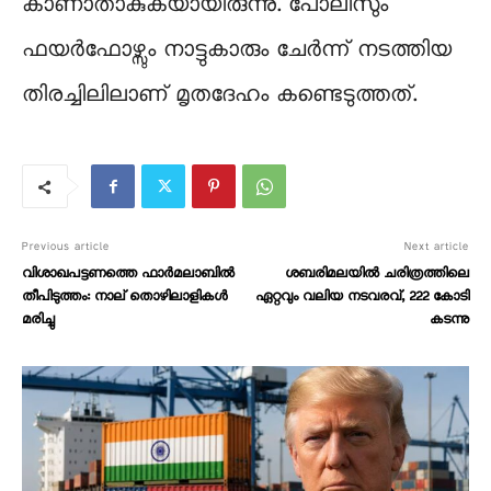
കാണാതാകുകയായിരുന്നു. പോലീസും
ഫയർഫോഴ്സും നാട്ടുകാരും ചേർന്ന് നടത്തിയ
തിരച്ചിലിലാണ് മൃതദേഹം കണ്ടെടുത്തത്.
Previous article
Next article
വിശാഖപട്ടണത്തെ ഫാർമലാബിൽ
ശബരിമലയിൽ ചരിത്രത്തിലെ
തീപിടുത്തം: നാല് തൊഴിലാളികൾ
ഏറ്റവും വലിയ നടവരവ്, 222 കോടി
മരിച്ചു
കടന്നു