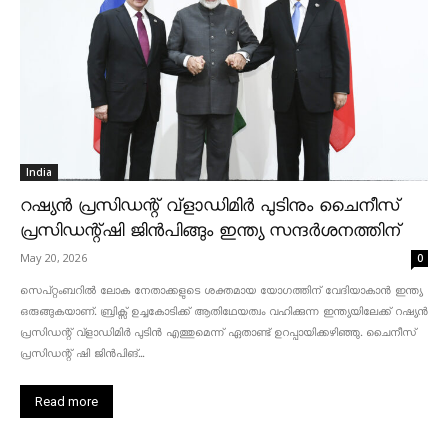
India
റഷ്യൻ പ്രസിഡന്റ് വ്‌ളാഡിമിർ പുടിനും ചൈനീസ്
പ്രസിഡന്റ്ഷി ജിൻപിങ്ങും ഇന്ത്യ സന്ദർശനത്തിന്
May 20, 2026
0
സെപ്റ്റംബറിൽ ലോക നേതാക്കളുടെ ശക്തമായ യോഗത്തിന് വേദിയാകാൻ ഇന്ത്യ
ഒരുങ്ങുകയാണ്. ബ്രിക്സ് ഉച്ചകോടിക്ക് ആതിഥേയത്വം വഹിക്കുന്ന ഇന്ത്യയിലേക്ക് റഷ്യൻ
പ്രസിഡന്റ് വ്‌ളാഡിമിർ പുടിൻ എത്തുമെന്ന് ഏതാണ്ട് ഉറപ്പായിക്കഴിഞ്ഞു. ചൈനീസ്
പ്രസിഡന്റ് ഷി ജിൻപിങ്...
Read more