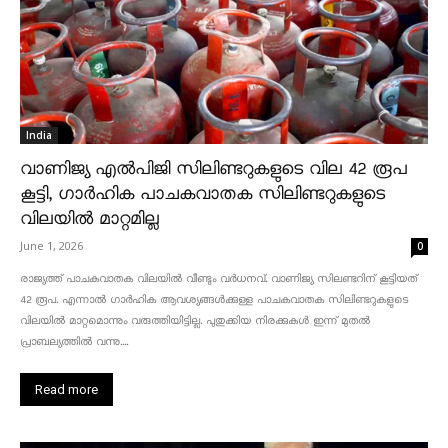
India
വാണിജ്യ എൽപിജി സിലിണ്ടറുകളുടെ വില 42 രൂപ
കൂട്ടി, ഗാർഹിക പാചകവാതക സിലിണ്ടറുകളുടെ
വിലയിൽ മാറ്റമില്ല
June 1, 2026
0
രാജ്യത്ത് പാചകവാതക വിലയിൽ വീണ്ടും വർധനവ്. വാണിജ്യ സിലണ്ടറിന് കൂട്ടിയത്
42 രൂപ. എന്നാൽ ഗാർഹിക ആവശ്യങ്ങൾക്കുള്ള പാചകവാതക സിലിണ്ടറുകളുടെ
വിലയിൽ മാറ്റമൊന്നും വരുത്തിയിട്ടില്ല. പുതുക്കിയ നിരക്കുകൾ ഇന്ന് മുതൽ
പ്രാബല്യത്തിൽ വന്നു....
Read more