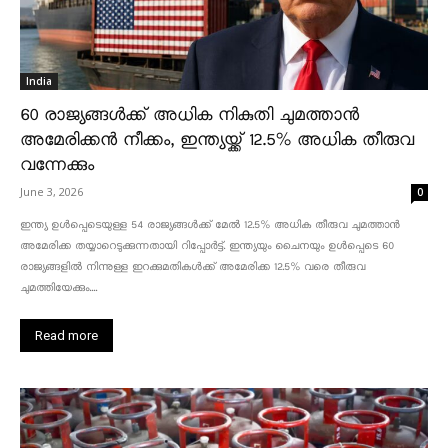
India
60 രാജ്യങ്ങൾക്ക് അധിക നികുതി ചുമത്താൻ
അമേരിക്കൻ നീക്കം, ഇന്ത്യയ്ക്ക് 12.5% അധിക തീരുവ
വന്നേക്കും
June 3, 2026
0
ഇന്ത്യ ഉൾപ്പെടെയുള്ള 54 രാജ്യങ്ങൾക്ക് മേൽ 12.5% അധിക തീരുവ ചുമത്താൻ
അമേരിക്ക തയ്യാറെടുക്കുന്നതായി റിപ്പോർട്ട്. ഇന്ത്യയും ചൈനയും ഉൾപ്പെടെ 60
രാജ്യങ്ങളിൽ നിന്നുള്ള ഇറക്കുമതികൾക്ക് അമേരിക്ക 12.5% ​​വരെ തീരുവ
ചുമത്തിയേക്കും....
Read more