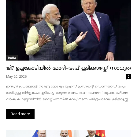
India
ജി7 ഉച്ചകോടിയിൽ മോദി-ട്രംപ് കൂടിക്കാഴ്ചയ്ക്ക് സാധ്യത
May 20, 2026
0
ഇന്ത്യൻ പ്രധാനമന്ത്രി നരേന്ദ്ര മോദിയും യുഎസ് പ്രസിഡന്റ് ഡൊണാൾഡ് ട്രംപും
തമ്മിലുള്ള നിർണ്ണായക കൂടിക്കാഴ്ച അടുത്ത മാസം നടന്നേക്കുമെന്ന് സൂചന. കഴിഞ്ഞ
വർഷം ഫെബ്രുവരിയിൽ വൈറ്റ് ഹൗസിൽ വെച്ച് നടന്ന ചരിത്രപരമായ കൂടിക്കാഴ്ചയ്ക്ക്...
Read more