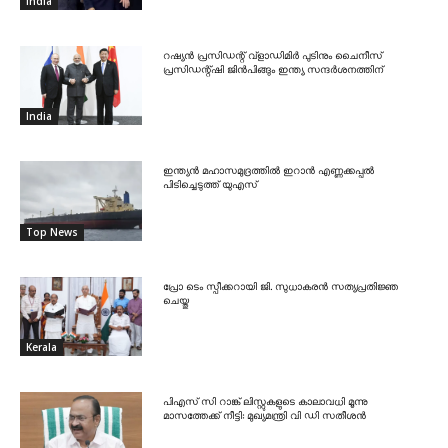
India
റഷ്യൻ പ്രസിഡന്റ് വ്‌ളാഡിമിർ പുടിനും ചൈനീസ്
പ്രസിഡന്റ്ഷി ജിൻപിങ്ങും ഇന്ത്യ സന്ദർശനത്തിന്
India
ഇന്ത്യൻ മഹാസമുദ്രത്തിൽ ഇറാൻ എണ്ണക്കപ്പൽ
പിടിച്ചെടുത്ത് യുഎസ്
Top News
പ്രോ ടെം സ്പീക്കറായി ജി. സുധാകരൻ സത്യപ്രതിജ്ഞ
ചെയ്തു
Kerala
പിഎസ് സി റാങ്ക് ലിസ്റ്റുകളുടെ കാലാവധി മൂന്നു
മാസത്തേക്ക് നീട്ടി: മുഖ്യമന്ത്രി വി ഡി സതീശൻ