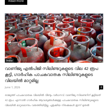
Read more
India
വാണിജ്യ എൽപിജി സിലിണ്ടറുകളുടെ വില 42 രൂപ
കൂട്ടി, ഗാർഹിക പാചകവാതക സിലിണ്ടറുകളുടെ
വിലയിൽ മാറ്റമില്ല
June 1, 2026
0
രാജ്യത്ത് പാചകവാതക വിലയിൽ വീണ്ടും വർധനവ്. വാണിജ്യ സിലണ്ടറിന് കൂട്ടിയത്
42 രൂപ. എന്നാൽ ഗാർഹിക ആവശ്യങ്ങൾക്കുള്ള പാചകവാതക സിലിണ്ടറുകളുടെ
വിലയിൽ മാറ്റമൊന്നും വരുത്തിയിട്ടില്ല. പുതുക്കിയ നിരക്കുകൾ ഇന്ന് മുതൽ