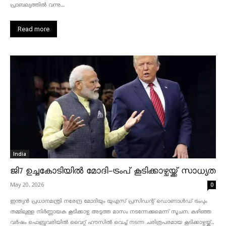
പ്രാബല്യത്തിൽ വന്നു....
Read more
India
ജി7 ഉച്ചകോടിയിൽ മോദി-ട്രംപ് കൂടിക്കാഴ്ചയ്ക്ക് സാധ്യത
May 20, 2026
0
ഇന്ത്യൻ പ്രധാനമന്ത്രി നരേന്ദ്ര മോദിയും യുഎസ് പ്രസിഡന്റ് ഡൊണാൾഡ് ട്രംപും
തമ്മിലുള്ള നിർണ്ണായക കൂടിക്കാഴ്ച അടുത്ത മാസം നടന്നേക്കുമെന്ന് സൂചന. കഴിഞ്ഞ
വർഷം ഫെബ്രുവരിയിൽ വൈറ്റ് ഹൗസിൽ വെച്ച് നടന്ന ചരിത്രപരമായ കൂടിക്കാഴ്ചയ്ക്ക്...