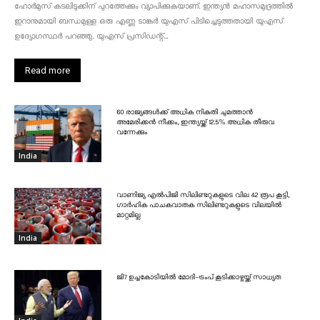
ഹോർമുസ് കടലിടുക്കിന് പുറത്തേക്കും വ്യാപിക്കുകയാണ്. ഇന്ത്യൻ മഹാസമുദ്രത്തിൽ
ഇറാനുമായി ബന്ധമുള്ള ഒരു എണ്ണ ടാങ്കർ യുഎസ് പിടിച്ചെടുത്തതായി യുഎസ്
ഉദ്യോഗസ്ഥർ പറഞ്ഞു. യുഎസ് പ്രസിഡന്റ്...
Read more
60 രാജ്യങ്ങൾക്ക് അധിക നികുതി ചുമത്താൻ
അമേരിക്കൻ നീക്കം, ഇന്ത്യയ്ക്ക് 12.5% അധിക തീരുവ
വന്നേക്കും
India
വാണിജ്യ എൽപിജി സിലിണ്ടറുകളുടെ വില 42 രൂപ കൂട്ടി,
ഗാർഹിക പാചകവാതക സിലിണ്ടറുകളുടെ വിലയിൽ
മാറ്റമില്ല
India
ജി7 ഉച്ചകോടിയിൽ മോദി-ട്രംപ് കൂടിക്കാഴ്ചയ്ക്ക് സാധ്യത