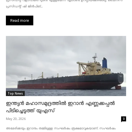
പ്രസിഡന്റ് വ്‌ളാഡിമിർ പുടിൻ എത്തുമെന്ന് ഏതാണ്ട് ഉറപ്പായിക്കഴിഞ്ഞു. ചൈനീസ്
പ്രസിഡന്റ് ഷി ജിൻപിങ്...
Read more
Top News
ഇന്ത്യൻ മഹാസമുദ്രത്തിൽ ഇറാൻ എണ്ണക്കപ്പൽ
പിടിച്ചെടുത്ത് യുഎസ്
May 20, 2026
0
അമേരിക്കയും ഇറാനും തമ്മിലുള്ള സംഘർഷം രൂക്ഷമാവുകയാണ്. സംഘർഷം