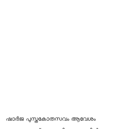
ഷാർജ പുസ്തകോതസവം ആവേശം