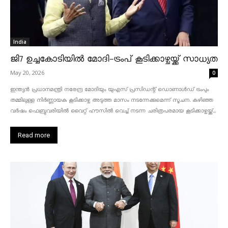
India
ജി7 ഉച്ചകോടിയിൽ മോദി-ട്രംപ് കൂടിക്കാഴ്ചയ്ക്ക് സാധ്യത
May 20, 2026
0
ഇന്ത്യൻ പ്രധാനമന്ത്രി നരേന്ദ്ര മോദിയും യുഎസ് പ്രസിഡന്റ് ഡൊണാൾഡ് ട്രംപും
തമ്മിലുള്ള നിർണ്ണായക കൂടിക്കാഴ്ച അടുത്ത മാസം നടന്നേക്കുമെന്ന് സൂചന. കഴിഞ്ഞ
വർഷം ഫെബ്രുവരിയിൽ വൈറ്റ് ഹൗസിൽ വെച്ച് നടന്ന ചരിത്രപരമായ കൂടിക്കാഴ്ചയ്ക്ക്...
Read more