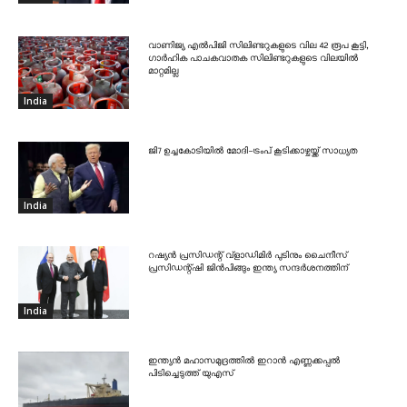
വാണിജ്യ എൽപിജി സിലിണ്ടറുകളുടെ വില 42 രൂപ കൂട്ടി,
ഗാർഹിക പാചകവാതക സിലിണ്ടറുകളുടെ വിലയിൽ
മാറ്റമില്ല
India
ജി7 ഉച്ചകോടിയിൽ മോദി-ട്രംപ് കൂടിക്കാഴ്ചയ്ക്ക് സാധ്യത
India
റഷ്യൻ പ്രസിഡന്റ് വ്‌ളാഡിമിർ പുടിനും ചൈനീസ്
പ്രസിഡന്റ്ഷി ജിൻപിങ്ങും ഇന്ത്യ സന്ദർശനത്തിന്
India
ഇന്ത്യൻ മഹാസമുദ്രത്തിൽ ഇറാൻ എണ്ണക്കപ്പൽ
പിടിച്ചെടുത്ത് യുഎസ്