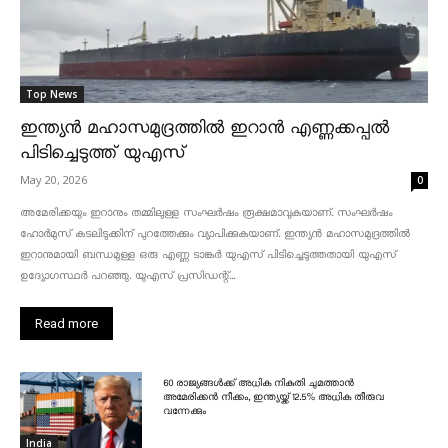
Top News
ഇന്ത്യൻ മഹാസമുദ്രത്തിൽ ഇറാൻ എണ്ണക്കപ്പൽ
പിടിച്ചെടുത്ത് യുഎസ്
May 20, 2026
0
അമേരിക്കയും ഇറാനും തമ്മിലുള്ള സംഘർഷം രൂക്ഷമാവുകയാണ്. സംഘർഷം
ഹോർമുസ് കടലിടുക്കിന് പുറത്തേക്കും വ്യാപിക്കുകയാണ്. ഇന്ത്യൻ മഹാസമുദ്രത്തിൽ
ഇറാനുമായി ബന്ധമുള്ള ഒരു എണ്ണ ടാങ്കർ യുഎസ് പിടിച്ചെടുത്തതായി യുഎസ്
ഉദ്യോഗസ്ഥർ പറഞ്ഞു. യുഎസ് പ്രസിഡന്റ്...
Read more
60 രാജ്യങ്ങൾക്ക് അധിക നികുതി ചുമത്താൻ
അമേരിക്കൻ നീക്കം, ഇന്ത്യയ്ക്ക് 12.5% അധിക തീരുവ
വന്നേക്കും
India