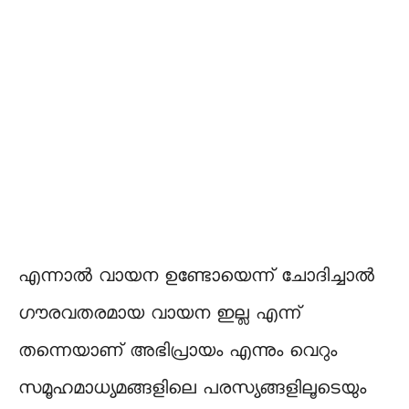
എന്നാൽ വായന ഉണ്ടോയെന്ന് ചോദിച്ചാൽ
ഗൗരവതരമായ വായന ഇല്ല എന്ന്
തന്നെയാണ് അഭിപ്രായം എന്നും വെറും
സമൂഹമാധ്യമങ്ങളിലെ പരസ്യങ്ങളിലൂടെയും