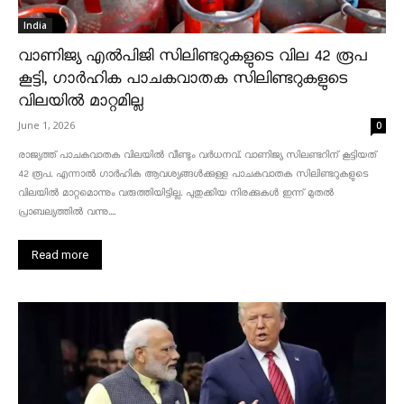
India
വാണിജ്യ എൽപിജി സിലിണ്ടറുകളുടെ വില 42 രൂപ
കൂട്ടി, ഗാർഹിക പാചകവാതക സിലിണ്ടറുകളുടെ
വിലയിൽ മാറ്റമില്ല
June 1, 2026
0
രാജ്യത്ത് പാചകവാതക വിലയിൽ വീണ്ടും വർധനവ്. വാണിജ്യ സിലണ്ടറിന് കൂട്ടിയത്
42 രൂപ. എന്നാൽ ഗാർഹിക ആവശ്യങ്ങൾക്കുള്ള പാചകവാതക സിലിണ്ടറുകളുടെ
വിലയിൽ മാറ്റമൊന്നും വരുത്തിയിട്ടില്ല. പുതുക്കിയ നിരക്കുകൾ ഇന്ന് മുതൽ
പ്രാബല്യത്തിൽ വന്നു....
Read more