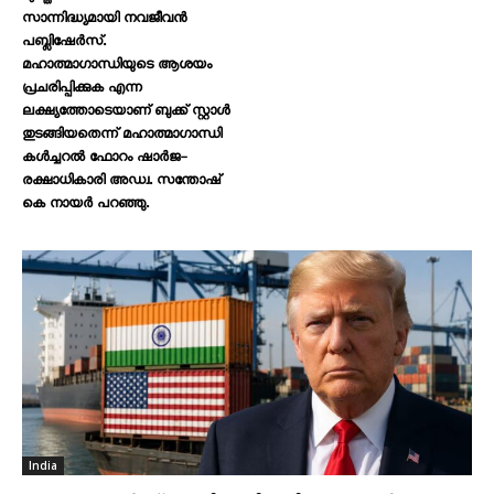
സാന്നിദ്ധ്യമായി നവജീവൻ
പബ്ലിഷേർസ്.
മഹാത്മാഗാന്ധിയുടെ ആശയം
പ്രചരിപ്പിക്കുക എന്ന
ലക്ഷ്യത്തോടെയാണ് ബുക്ക് സ്റ്റാൾ
തുടങ്ങിയതെന്ന് മഹാത്മാഗാന്ധി
കൾച്ചറൽ ഫോറം ഷാർജ-
രക്ഷാധികാരി അഡ്വ. സന്തോഷ്
കെ നായർ പറഞ്ഞു.
India