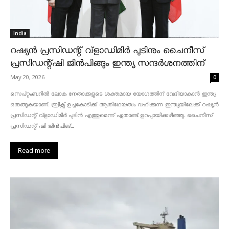
India
റഷ്യൻ പ്രസിഡന്റ് വ്‌ളാഡിമിർ പുടിനും ചൈനീസ്
പ്രസിഡന്റ്ഷി ജിൻപിങ്ങും ഇന്ത്യ സന്ദർശനത്തിന്
May 20, 2026
0
സെപ്റ്റംബറിൽ ലോക നേതാക്കളുടെ ശക്തമായ യോഗത്തിന് വേദിയാകാൻ ഇന്ത്യ
ഒരുങ്ങുകയാണ്. ബ്രിക്സ് ഉച്ചകോടിക്ക് ആതിഥേയത്വം വഹിക്കുന്ന ഇന്ത്യയിലേക്ക് റഷ്യൻ
പ്രസിഡന്റ് വ്‌ളാഡിമിർ പുടിൻ എത്തുമെന്ന് ഏതാണ്ട് ഉറപ്പായിക്കഴിഞ്ഞു. ചൈനീസ്
പ്രസിഡന്റ് ഷി ജിൻപിങ്...
Read more