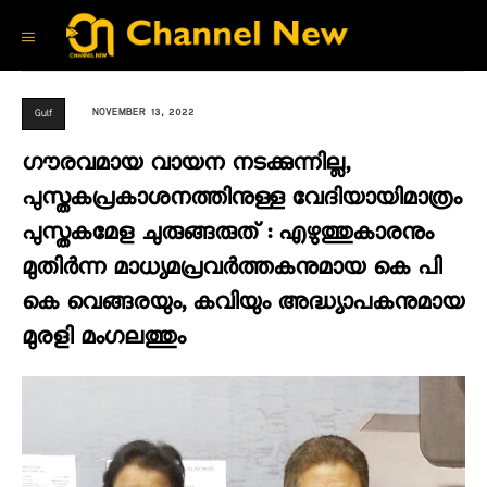
NOVEMBER 13, 2022
Gulf
ഗൗരവമായ വായന നടക്കുന്നില്ല,
പുസ്തകപ്രകാശനത്തിനുള്ള വേദിയായിമാത്രം
പുസ്തകമേള ചുരുങ്ങരുത് : എഴുത്തുകാരനും
മുതിർന്ന മാധ്യമപ്രവർത്തകനുമായ കെ പി
കെ വെങ്ങരയും, കവിയും അദ്ധ്യാപകനുമായ
മുരളി മംഗലത്തും