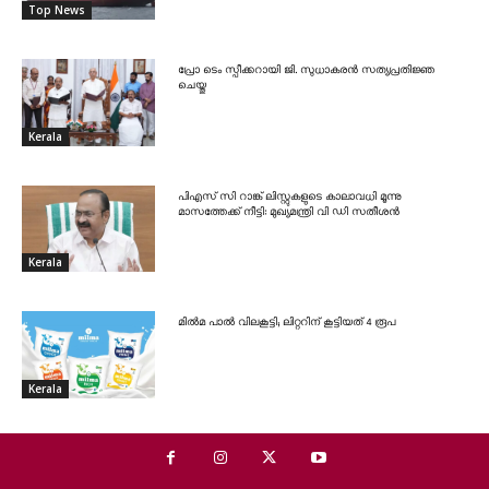
Top News
പ്രോ ടെം സ്പീക്കറായി ജി. സുധാകരൻ സത്യപ്രതിജ്ഞ
ചെയ്തു
Kerala
പിഎസ് സി റാങ്ക് ലിസ്റ്റുകളുടെ കാലാവധി മൂന്നു
മാസത്തേക്ക് നീട്ടി: മുഖ്യമന്ത്രി വി ഡി സതീശൻ
Kerala
മിൽമ പാൽ വിലകൂട്ടി; ലിറ്ററിന് കൂട്ടിയത് 4 രൂപ
Kerala