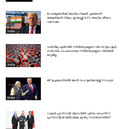
60 രാജ്യങ്ങൾക്ക് അധിക നികുതി ചുമത്താൻ
അമേരിക്കൻ നീക്കം, ഇന്ത്യയ്ക്ക് 12.5% അധിക തീരുവ
വന്നേക്കും
India
വാണിജ്യ എൽപിജി സിലിണ്ടറുകളുടെ വില 42 രൂപ കൂട്ടി,
ഗാർഹിക പാചകവാതക സിലിണ്ടറുകളുടെ വിലയിൽ
മാറ്റമില്ല
India
ജി7 ഉച്ചകോടിയിൽ മോദി-ട്രംപ് കൂടിക്കാഴ്ചയ്ക്ക് സാധ്യത
India
റഷ്യൻ പ്രസിഡന്റ് വ്‌ളാഡിമിർ പുടിനും ചൈനീസ്
പ്രസിഡന്റ്ഷി ജിൻപിങ്ങും ഇന്ത്യ സന്ദർശനത്തിന്