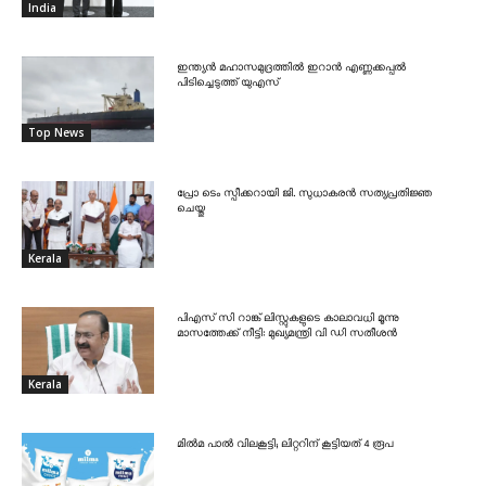
India
ഇന്ത്യൻ മഹാസമുദ്രത്തിൽ ഇറാൻ എണ്ണക്കപ്പൽ
പിടിച്ചെടുത്ത് യുഎസ്
Top News
പ്രോ ടെം സ്പീക്കറായി ജി. സുധാകരൻ സത്യപ്രതിജ്ഞ
ചെയ്തു
Kerala
പിഎസ് സി റാങ്ക് ലിസ്റ്റുകളുടെ കാലാവധി മൂന്നു
മാസത്തേക്ക് നീട്ടി: മുഖ്യമന്ത്രി വി ഡി സതീശൻ
Kerala
മിൽമ പാൽ വിലകൂട്ടി; ലിറ്ററിന് കൂട്ടിയത് 4 രൂപ