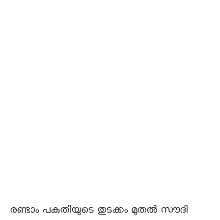
രണ്ടാം പകുതിയുടെ തുടക്കം മുതൽ സൗദി