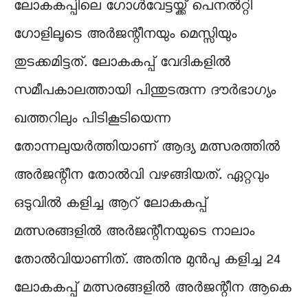
ലോകകപ്പിലെ ഗോൾവേട്ടയ്ക്ക് പെനൽറ്റി
ഗോളിലൂടെ അർജന്റീനയും മെസ്സിയും
തുടക്കമിട്ടത്. ലോകകപ്പ് വേദികളിൽ
സമീപകാലത്തായി പിന്തുടരുന്ന ദൗർഭാഗ്യം
ഖത്തറിലും പിടികൂടിയെന്ന
തോന്നലുയർത്തിയാണ് ആദ്യ മത്സരത്തിൽ
അർജന്റീന തോൽവി വഴങ്ങിയത്. ഏറ്റവും
ഒടുവിൽ കളിച്ച ആറ് ലോകകപ്പ്
മത്സരങ്ങളിൽ അർജന്റീനയുടെ നാലാം
തോൽവിയാണിത്. അതിനു മുൻപു കളിച്ച 24
ലോകകപ്പ് മത്സരങ്ങളിൽ അർജന്റീന ആകെ