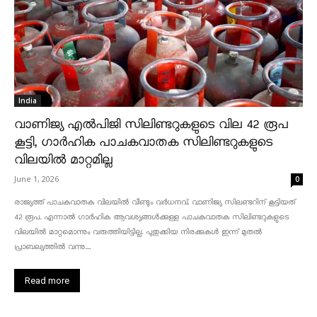
India
വാണിജ്യ എൽപിജി സിലിണ്ടറുകളുടെ വില 42 രൂപ
കൂട്ടി, ഗാർഹിക പാചകവാതക സിലിണ്ടറുകളുടെ
വിലയിൽ മാറ്റമില്ല
June 1, 2026
0
രാജ്യത്ത് പാചകവാതക വിലയിൽ വീണ്ടും വർധനവ്. വാണിജ്യ സിലണ്ടറിന് കൂട്ടിയത്
42 രൂപ. എന്നാൽ ഗാർഹിക ആവശ്യങ്ങൾക്കുള്ള പാചകവാതക സിലിണ്ടറുകളുടെ
വിലയിൽ മാറ്റമൊന്നും വരുത്തിയിട്ടില്ല. പുതുക്കിയ നിരക്കുകൾ ഇന്ന് മുതൽ
പ്രാബല്യത്തിൽ വന്നു....
Read more