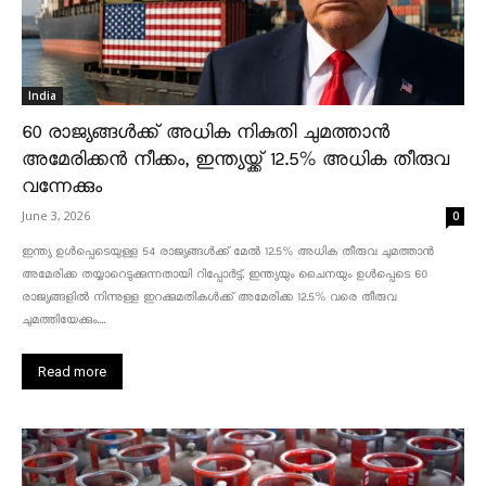
India
60 രാജ്യങ്ങൾക്ക് അധിക നികുതി ചുമത്താൻ
അമേരിക്കൻ നീക്കം, ഇന്ത്യയ്ക്ക് 12.5% അധിക തീരുവ
വന്നേക്കും
June 3, 2026
0
ഇന്ത്യ ഉൾപ്പെടെയുള്ള 54 രാജ്യങ്ങൾക്ക് മേൽ 12.5% അധിക തീരുവ ചുമത്താൻ
അമേരിക്ക തയ്യാറെടുക്കുന്നതായി റിപ്പോർട്ട്. ഇന്ത്യയും ചൈനയും ഉൾപ്പെടെ 60
രാജ്യങ്ങളിൽ നിന്നുള്ള ഇറക്കുമതികൾക്ക് അമേരിക്ക 12.5% ​​വരെ തീരുവ
ചുമത്തിയേക്കും....
Read more