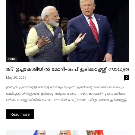
India
ജി7 ഉച്ചകോടിയിൽ മോദി-ട്രംപ് കൂടിക്കാഴ്ചയ്ക്ക് സാധ്യത
May 20, 2026
0
ഇന്ത്യൻ പ്രധാനമന്ത്രി നരേന്ദ്ര മോദിയും യുഎസ് പ്രസിഡന്റ് ഡൊണാൾഡ് ട്രംപും
തമ്മിലുള്ള നിർണ്ണായക കൂടിക്കാഴ്ച അടുത്ത മാസം നടന്നേക്കുമെന്ന് സൂചന. കഴിഞ്ഞ
വർഷം ഫെബ്രുവരിയിൽ വൈറ്റ് ഹൗസിൽ വെച്ച് നടന്ന ചരിത്രപരമായ കൂടിക്കാഴ്ചയ്ക്ക്...
Read more