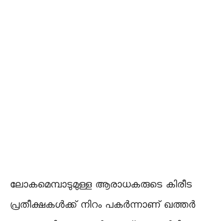
ലോകമെമ്പാടുമുള്ള ആരാധകരുടെ കിരീട
പ്രതീക്ഷകൾക്ക് നിറം പകർന്നാണ് ഖത്തർ