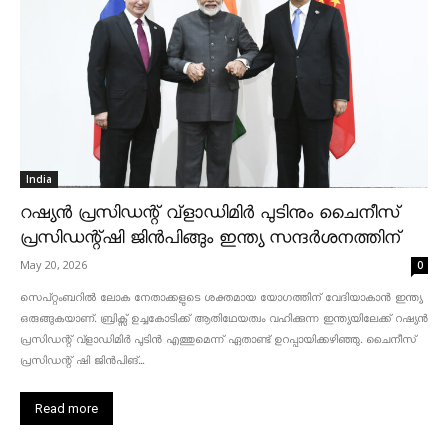
India
റഷ്യൻ പ്രസിഡന്റ് വ്‌ളാഡിമിർ പുടിനും ചൈനീസ്
പ്രസിഡന്റ്ഷി ജിൻപിങ്ങും ഇന്ത്യ സന്ദർശനത്തിന്
May 20, 2026
0
സെപ്റ്റംബറിൽ ലോക നേതാക്കളുടെ ശക്തമായ യോഗത്തിന് വേദിയാകാൻ ഇന്ത്യ
ഒരുങ്ങുകയാണ്. ബ്രിക്സ് ഉച്ചകോടിക്ക് ആതിഥേയത്വം വഹിക്കുന്ന ഇന്ത്യയിലേക്ക് റഷ്യൻ
പ്രസിഡന്റ് വ്‌ളാഡിമിർ പുടിൻ എത്തുമെന്ന് ഏതാണ്ട് ഉറപ്പായിക്കഴിഞ്ഞു. ചൈനീസ്
പ്രസിഡന്റ് ഷി ജിൻപിങ്...
Read more