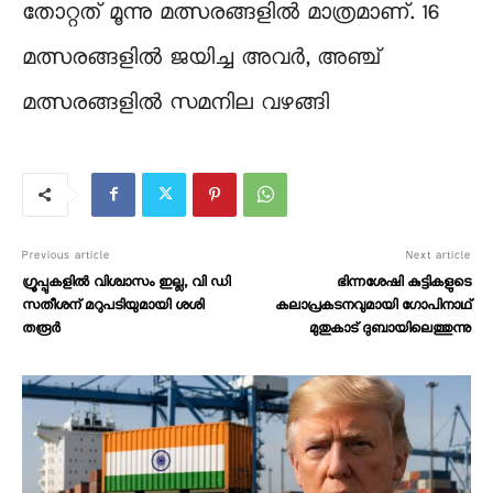
തോറ്റത് മൂന്നു മത്സരങ്ങളിൽ മാത്രമാണ്. 16
മത്സരങ്ങളിൽ ജയിച്ച അവർ, അഞ്ച്
മത്സരങ്ങളിൽ സമനില വഴങ്ങി
Previous article
Next article
ഗ്രൂപ്പുകളിൽ വിശ്വാസം ഇല്ല, വി ഡി
ഭിന്നശേഷി കുട്ടികളുടെ
സതീശന് മറുപടിയുമായി ശശി
കലാപ്രകടനവുമായി ഗോപിനാഥ്
തരൂർ
മുതുകാട് ദുബായിലെത്തുന്നു