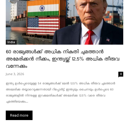
India
60 രാജ്യങ്ങൾക്ക് അധിക നികുതി ചുമത്താൻ
അമേരിക്കൻ നീക്കം, ഇന്ത്യയ്ക്ക് 12.5% അധിക തീരുവ
വന്നേക്കും
June 3, 2026
0
ഇന്ത്യ ഉൾപ്പെടെയുള്ള 54 രാജ്യങ്ങൾക്ക് മേൽ 12.5% അധിക തീരുവ ചുമത്താൻ
അമേരിക്ക തയ്യാറെടുക്കുന്നതായി റിപ്പോർട്ട്. ഇന്ത്യയും ചൈനയും ഉൾപ്പെടെ 60
രാജ്യങ്ങളിൽ നിന്നുള്ള ഇറക്കുമതികൾക്ക് അമേരിക്ക 12.5% ​​വരെ തീരുവ
ചുമത്തിയേക്കും....
Read more