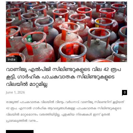
India
വാണിജ്യ എൽപിജി സിലിണ്ടറുകളുടെ വില 42 രൂപ
കൂട്ടി, ഗാർഹിക പാചകവാതക സിലിണ്ടറുകളുടെ
വിലയിൽ മാറ്റമില്ല
June 1, 2026
0
രാജ്യത്ത് പാചകവാതക വിലയിൽ വീണ്ടും വർധനവ്. വാണിജ്യ സിലണ്ടറിന് കൂട്ടിയത്
42 രൂപ. എന്നാൽ ഗാർഹിക ആവശ്യങ്ങൾക്കുള്ള പാചകവാതക സിലിണ്ടറുകളുടെ
വിലയിൽ മാറ്റമൊന്നും വരുത്തിയിട്ടില്ല. പുതുക്കിയ നിരക്കുകൾ ഇന്ന് മുതൽ
പ്രാബല്യത്തിൽ വന്നു....