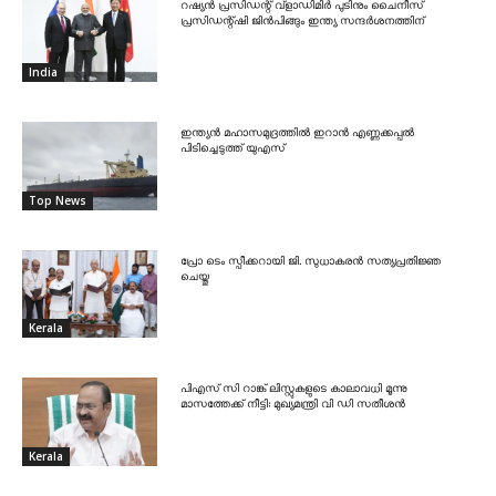
റഷ്യൻ പ്രസിഡന്റ് വ്‌ളാഡിമിർ പുടിനും ചൈനീസ്
പ്രസിഡന്റ്ഷി ജിൻപിങ്ങും ഇന്ത്യ സന്ദർശനത്തിന്
India
ഇന്ത്യൻ മഹാസമുദ്രത്തിൽ ഇറാൻ എണ്ണക്കപ്പൽ
പിടിച്ചെടുത്ത് യുഎസ്
Top News
പ്രോ ടെം സ്പീക്കറായി ജി. സുധാകരൻ സത്യപ്രതിജ്ഞ
ചെയ്തു
Kerala
പിഎസ് സി റാങ്ക് ലിസ്റ്റുകളുടെ കാലാവധി മൂന്നു
മാസത്തേക്ക് നീട്ടി: മുഖ്യമന്ത്രി വി ഡി സതീശൻ
Kerala