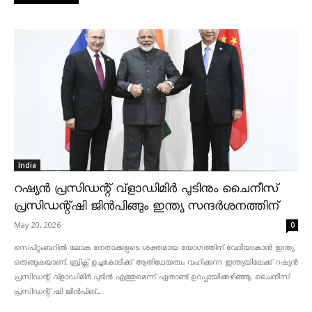
India
റഷ്യൻ പ്രസിഡന്റ് വ്‌ളാഡിമിർ പുടിനും ചൈനീസ്
പ്രസിഡന്റ്ഷി ജിൻപിങ്ങും ഇന്ത്യ സന്ദർശനത്തിന്
May 20, 2026
0
സെപ്റ്റംബറിൽ ലോക നേതാക്കളുടെ ശക്തമായ യോഗത്തിന് വേദിയാകാൻ ഇന്ത്യ
ഒരുങ്ങുകയാണ്. ബ്രിക്സ് ഉച്ചകോടിക്ക് ആതിഥേയത്വം വഹിക്കുന്ന ഇന്ത്യയിലേക്ക് റഷ്യൻ
പ്രസിഡന്റ് വ്‌ളാഡിമിർ പുടിൻ എത്തുമെന്ന് ഏതാണ്ട് ഉറപ്പായിക്കഴിഞ്ഞു. ചൈനീസ്
പ്രസിഡന്റ് ഷി ജിൻപിങ്...