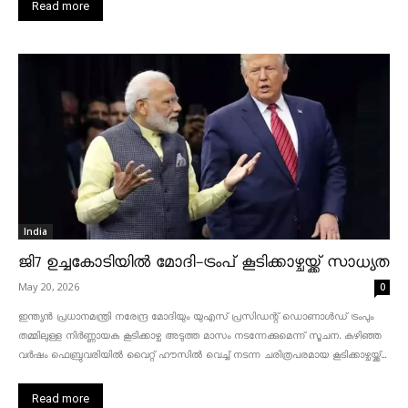
Read more
India
ജി7 ഉച്ചകോടിയിൽ മോദി-ട്രംപ് കൂടിക്കാഴ്ചയ്ക്ക് സാധ്യത
May 20, 2026
0
ഇന്ത്യൻ പ്രധാനമന്ത്രി നരേന്ദ്ര മോദിയും യുഎസ് പ്രസിഡന്റ് ഡൊണാൾഡ് ട്രംപും
തമ്മിലുള്ള നിർണ്ണായക കൂടിക്കാഴ്ച അടുത്ത മാസം നടന്നേക്കുമെന്ന് സൂചന. കഴിഞ്ഞ
വർഷം ഫെബ്രുവരിയിൽ വൈറ്റ് ഹൗസിൽ വെച്ച് നടന്ന ചരിത്രപരമായ കൂടിക്കാഴ്ചയ്ക്ക്...
Read more