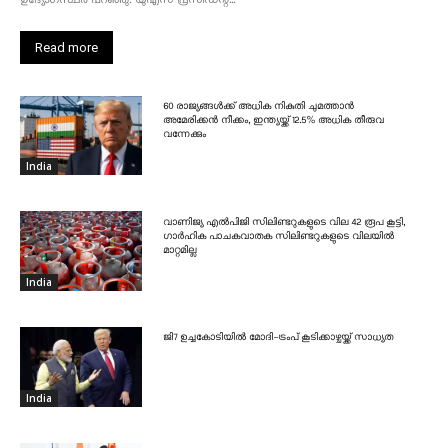
ഉദ്യോഗസ്ഥർ പറഞ്ഞു. യുഎസ് പ്രസിഡന്റ്...
Read more
60 രാജ്യങ്ങൾക്ക് അധിക നികുതി ചുമത്താൻ
അമേരിക്കൻ നീക്കം, ഇന്ത്യയ്ക്ക് 12.5% അധിക തീരുവ
വന്നേക്കും
India
വാണിജ്യ എൽപിജി സിലിണ്ടറുകളുടെ വില 42 രൂപ കൂട്ടി,
ഗാർഹിക പാചകവാതക സിലിണ്ടറുകളുടെ വിലയിൽ
മാറ്റമില്ല
India
ജി7 ഉച്ചകോടിയിൽ മോദി-ട്രംപ് കൂടിക്കാഴ്ചയ്ക്ക് സാധ്യത
India