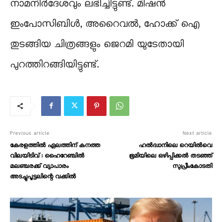
നാമനിർദേശവും ലഭിച്ചിട്ടുണ്ട്. മിഷൻ
ഇംപോസിബിൾ, അറൈവൽ, ഹോക്ക് ഐ
തുടങ്ങിയ ചിത്രങ്ങളും ജെറമി യുടേതായി
പുറത്തിറങ്ങിയിട്ടുണ്ട്.
Previous article
Next article
കേരളത്തിൽ ഏലത്തിന് കനത്ത
ഹല്‍ദ്വാനിലെ റെയില്‍വെ
വിലയിടിവ് : ഹൈറേഞ്ചിൽ
ഭൂമിയിലെ ഒഴിപ്പിക്കല്‍ തടഞ്ഞ്
മലഞ്ചരക്ക് വ്യാപാരം
സുപ്രീംകോടതി
അടച്ചുപൂട്ടലിന്റെ വക്കിൽ