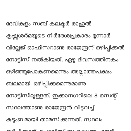
ദേവികുളം സബ് കലക്ടർ രാഹുൽ
കൃഷ്ണശർമയുടെ നിർദേശപ്രകാരം മൂന്നാർ
വില്ലേജ് ഓഫിസറാണു രാജേന്ദ്രന് ഒഴിപ്പിക്കൽ
നോട്ടിസ് നൽകിയത്. ഏഴു ദിവസത്തിനകം
ഒഴിഞ്ഞുപോകണമെന്നും അല്ലാത്തപക്ഷം
ബലമായി ഒഴിപ്പിക്കുമെന്നുമാണു
നോട്ടിസിലുള്ളത്. ഇക്കാനഗറിലെ 8 സെന്റ്
സ്ഥലത്താണു രാജേന്ദ്രൻ വീടുവച്ച്
കുടുംബമായി താമസിക്കുന്നത്. സ്ഥലം