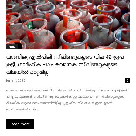
India
വാണിജ്യ എൽപിജി സിലിണ്ടറുകളുടെ വില 42 രൂപ
കൂട്ടി, ഗാർഹിക പാചകവാതക സിലിണ്ടറുകളുടെ
വിലയിൽ മാറ്റമില്ല
June 1, 2026
0
രാജ്യത്ത് പാചകവാതക വിലയിൽ വീണ്ടും വർധനവ്. വാണിജ്യ സിലണ്ടറിന് കൂട്ടിയത്
42 രൂപ. എന്നാൽ ഗാർഹിക ആവശ്യങ്ങൾക്കുള്ള പാചകവാതക സിലിണ്ടറുകളുടെ
വിലയിൽ മാറ്റമൊന്നും വരുത്തിയിട്ടില്ല. പുതുക്കിയ നിരക്കുകൾ ഇന്ന് മുതൽ
പ്രാബല്യത്തിൽ വന്നു....
Read more