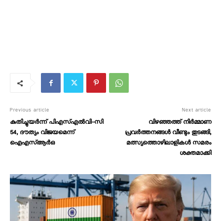
Previous article
Next article
കുതിച്ചുയർന്ന് പിഎസ്എൽവി-സി
വിഴഞ്ഞത്ത് നിർമ്മാണ
54, ദൗത്യം വിജയമെന്ന്
പ്രവർത്തനങ്ങൾ വീണ്ടും തുടങ്ങി,
ഐഎസ്ആർഒ
മത്സ്യത്തൊഴിലാളികൾ സമരം
ശക്തമാക്കി