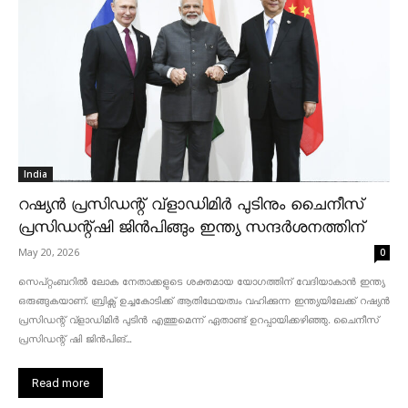
India
റഷ്യൻ പ്രസിഡന്റ് വ്‌ളാഡിമിർ പുടിനും ചൈനീസ്
പ്രസിഡന്റ്ഷി ജിൻപിങ്ങും ഇന്ത്യ സന്ദർശനത്തിന്
May 20, 2026
0
സെപ്റ്റംബറിൽ ലോക നേതാക്കളുടെ ശക്തമായ യോഗത്തിന് വേദിയാകാൻ ഇന്ത്യ
ഒരുങ്ങുകയാണ്. ബ്രിക്സ് ഉച്ചകോടിക്ക് ആതിഥേയത്വം വഹിക്കുന്ന ഇന്ത്യയിലേക്ക് റഷ്യൻ
പ്രസിഡന്റ് വ്‌ളാഡിമിർ പുടിൻ എത്തുമെന്ന് ഏതാണ്ട് ഉറപ്പായിക്കഴിഞ്ഞു. ചൈനീസ്
പ്രസിഡന്റ് ഷി ജിൻപിങ്...
Read more