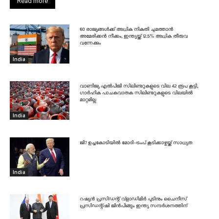
Read more
60 രാജ്യങ്ങൾക്ക് അധിക നികുതി ചുമത്താൻ
അമേരിക്കൻ നീക്കം, ഇന്ത്യയ്ക്ക് 12.5% അധിക തീരുവ
വന്നേക്കും
India
വാണിജ്യ എൽപിജി സിലിണ്ടറുകളുടെ വില 42 രൂപ കൂട്ടി,
ഗാർഹിക പാചകവാതക സിലിണ്ടറുകളുടെ വിലയിൽ
മാറ്റമില്ല
India
ജി7 ഉച്ചകോടിയിൽ മോദി-ട്രംപ് കൂടിക്കാഴ്ചയ്ക്ക് സാധ്യത
India
റഷ്യൻ പ്രസിഡന്റ് വ്‌ളാഡിമിർ പുടിനും ചൈനീസ്
പ്രസിഡന്റ്ഷി ജിൻപിങ്ങും ഇന്ത്യ സന്ദർശനത്തിന്