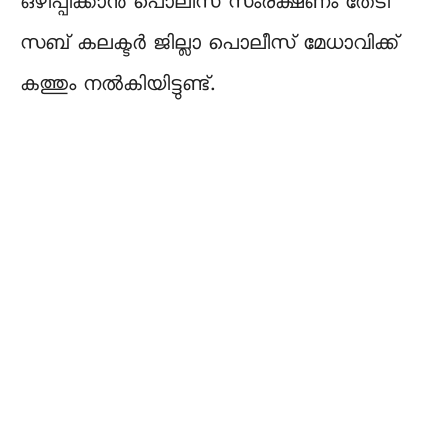
ഒഴിപ്പിക്കാൻ പൊലീസ് സംരക്ഷണം തേടി
സബ് കലക്ടർ ജില്ലാ പൊലീസ് മേധാവിക്ക്
കത്തും നൽകിയിട്ടുണ്ട്.