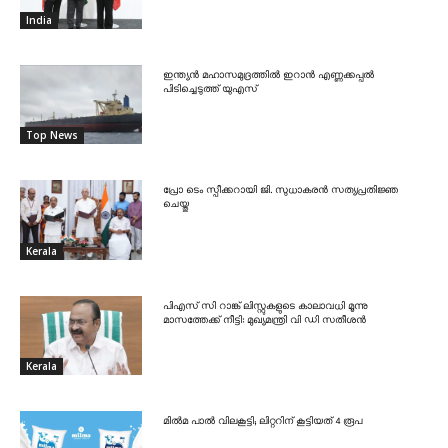
India
ഇന്ത്യൻ മഹാസമുദ്രത്തിൽ ഇറാൻ എണ്ണക്കപ്പൽ
പിടിച്ചെടുത്ത് യുഎസ്
Top News
പ്രോ ടെം സ്പീക്കറായി ജി. സുധാകരൻ സത്യപ്രതിജ്ഞ
ചെയ്തു
Kerala
പിഎസ് സി റാങ്ക് ലിസ്റ്റുകളുടെ കാലാവധി മൂന്നു
മാസത്തേക്ക് നീട്ടി: മുഖ്യമന്ത്രി വി ഡി സതീശൻ
Kerala
മിൽമ പാൽ വിലകൂട്ടി; ലിറ്ററിന് കൂട്ടിയത് 4 രൂപ