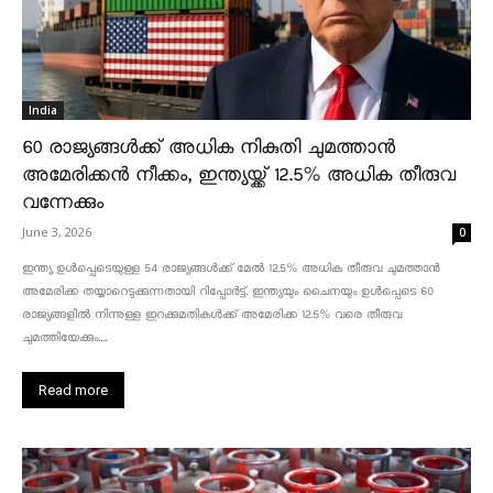
India
60 രാജ്യങ്ങൾക്ക് അധിക നികുതി ചുമത്താൻ
അമേരിക്കൻ നീക്കം, ഇന്ത്യയ്ക്ക് 12.5% അധിക തീരുവ
വന്നേക്കും
June 3, 2026
0
ഇന്ത്യ ഉൾപ്പെടെയുള്ള 54 രാജ്യങ്ങൾക്ക് മേൽ 12.5% അധിക തീരുവ ചുമത്താൻ
അമേരിക്ക തയ്യാറെടുക്കുന്നതായി റിപ്പോർട്ട്. ഇന്ത്യയും ചൈനയും ഉൾപ്പെടെ 60
രാജ്യങ്ങളിൽ നിന്നുള്ള ഇറക്കുമതികൾക്ക് അമേരിക്ക 12.5% ​​വരെ തീരുവ
ചുമത്തിയേക്കും....
Read more