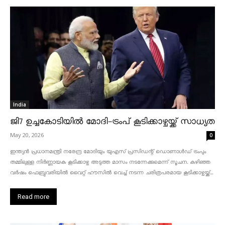
India
ജി7 ഉച്ചകോടിയിൽ മോദി-ട്രംപ് കൂടിക്കാഴ്ചയ്ക്ക് സാധ്യത
May 20, 2026
0
ഇന്ത്യൻ പ്രധാനമന്ത്രി നരേന്ദ്ര മോദിയും യുഎസ് പ്രസിഡന്റ് ഡൊണാൾഡ് ട്രംപും
തമ്മിലുള്ള നിർണ്ണായക കൂടിക്കാഴ്ച അടുത്ത മാസം നടന്നേക്കുമെന്ന് സൂചന. കഴിഞ്ഞ
വർഷം ഫെബ്രുവരിയിൽ വൈറ്റ് ഹൗസിൽ വെച്ച് നടന്ന ചരിത്രപരമായ കൂടിക്കാഴ്ചയ്ക്ക്...
Read more