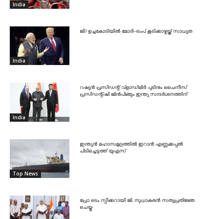
India
ജി7 ഉച്ചകോടിയിൽ മോദി-ട്രംപ് കൂടിക്കാഴ്ചയ്ക്ക് സാധ്യത
India
റഷ്യൻ പ്രസിഡന്റ് വ്‌ളാഡിമിർ പുടിനും ചൈനീസ്
പ്രസിഡന്റ്ഷി ജിൻപിങ്ങും ഇന്ത്യ സന്ദർശനത്തിന്
India
ഇന്ത്യൻ മഹാസമുദ്രത്തിൽ ഇറാൻ എണ്ണക്കപ്പൽ
പിടിച്ചെടുത്ത് യുഎസ്
Top News
പ്രോ ടെം സ്പീക്കറായി ജി. സുധാകരൻ സത്യപ്രതിജ്ഞ
ചെയ്തു