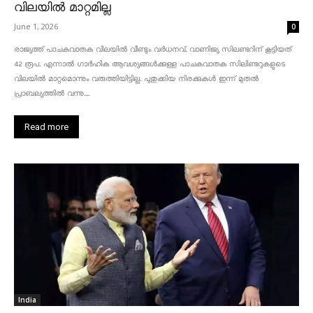
വിലയിൽ മാറ്റമില്ല
June 1, 2026
0
രാജ്യത്ത് പാചകവാതക വിലയിൽ വീണ്ടും വർധനവ്. വാണിജ്യ സിലണ്ടറിന് കൂട്ടിയത്
42 രൂപ. എന്നാൽ ഗാർഹിക ആവശ്യങ്ങൾക്കുള്ള പാചകവാതക സിലിണ്ടറുകളുടെ
വിലയിൽ മാറ്റമൊന്നും വരുത്തിയിട്ടില്ല. പുതുക്കിയ നിരക്കുകൾ ഇന്ന് മുതൽ
പ്രാബല്യത്തിൽ വന്നു....
Read more
India