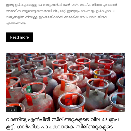
ഇന്ത്യ ഉൾപ്പെടെയുള്ള 54 രാജ്യങ്ങൾക്ക് മേൽ 12.5% അധിക തീരുവ ചുമത്താൻ
അമേരിക്ക തയ്യാറെടുക്കുന്നതായി റിപ്പോർട്ട്. ഇന്ത്യയും ചൈനയും ഉൾപ്പെടെ 60
രാജ്യങ്ങളിൽ നിന്നുള്ള ഇറക്കുമതികൾക്ക് അമേരിക്ക 12.5% ​​വരെ തീരുവ
ചുമത്തിയേക്കും....
Read more
India
വാണിജ്യ എൽപിജി സിലിണ്ടറുകളുടെ വില 42 രൂപ
കൂട്ടി, ഗാർഹിക പാചകവാതക സിലിണ്ടറുകളുടെ