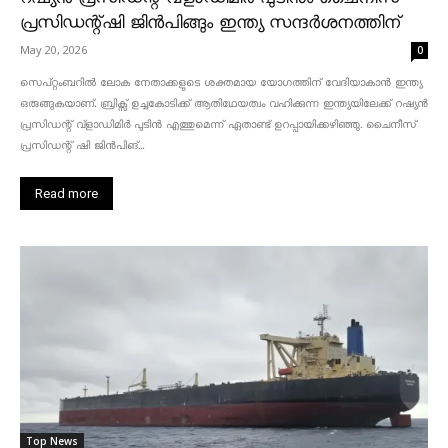
പ്രസിഡന്റ്ഷി ജിൻപിങ്ങും ഇന്ത്യ സന്ദർശനത്തിന്
May 20, 2026
0
സെപ്റ്റംബറിൽ ലോക നേതാക്കളുടെ ശക്തമായ യോഗത്തിന് വേദിയാകാൻ ഇന്ത്യ
ഒരുങ്ങുകയാണ്. ബ്രിക്സ് ഉച്ചകോടിക്ക് ആതിഥേയത്വം വഹിക്കുന്ന ഇന്ത്യയിലേക്ക് റഷ്യൻ
പ്രസിഡന്റ് വ്‌ളാഡിമിർ പുടിൻ എത്തുമെന്ന് ഏതാണ്ട് ഉറപ്പായിക്കഴിഞ്ഞു. ചൈനീസ്
പ്രസിഡന്റ് ഷി ജിൻപിങ്...
Read more
Top News