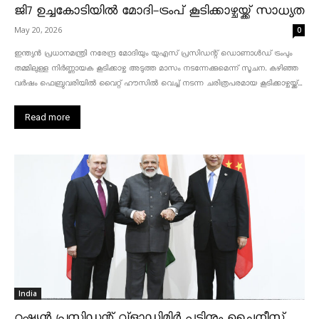
ജി7 ഉച്ചകോടിയിൽ മോദി-ട്രംപ് കൂടിക്കാഴ്ചയ്ക്ക് സാധ്യത
May 20, 2026
0
ഇന്ത്യൻ പ്രധാനമന്ത്രി നരേന്ദ്ര മോദിയും യുഎസ് പ്രസിഡന്റ് ഡൊണാൾഡ് ട്രംപും
തമ്മിലുള്ള നിർണ്ണായക കൂടിക്കാഴ്ച അടുത്ത മാസം നടന്നേക്കുമെന്ന് സൂചന. കഴിഞ്ഞ
വർഷം ഫെബ്രുവരിയിൽ വൈറ്റ് ഹൗസിൽ വെച്ച് നടന്ന ചരിത്രപരമായ കൂടിക്കാഴ്ചയ്ക്ക്...
Read more
India
റഷ്യൻ പ്രസിഡന്റ് വ്‌ളാഡിമിർ പുടിനും ചൈനീസ്