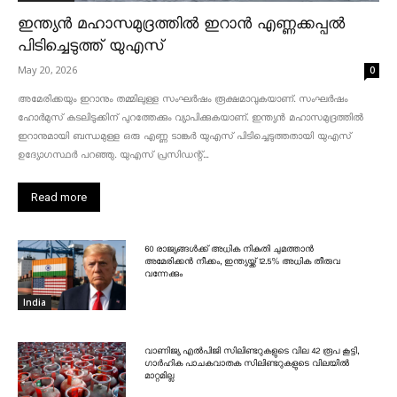
ഇന്ത്യൻ മഹാസമുദ്രത്തിൽ ഇറാൻ എണ്ണക്കപ്പൽ
പിടിച്ചെടുത്ത് യുഎസ്
May 20, 2026
0
അമേരിക്കയും ഇറാനും തമ്മിലുള്ള സംഘർഷം രൂക്ഷമാവുകയാണ്. സംഘർഷം
ഹോർമുസ് കടലിടുക്കിന് പുറത്തേക്കും വ്യാപിക്കുകയാണ്. ഇന്ത്യൻ മഹാസമുദ്രത്തിൽ
ഇറാനുമായി ബന്ധമുള്ള ഒരു എണ്ണ ടാങ്കർ യുഎസ് പിടിച്ചെടുത്തതായി യുഎസ്
ഉദ്യോഗസ്ഥർ പറഞ്ഞു. യുഎസ് പ്രസിഡന്റ്...
Read more
60 രാജ്യങ്ങൾക്ക് അധിക നികുതി ചുമത്താൻ
അമേരിക്കൻ നീക്കം, ഇന്ത്യയ്ക്ക് 12.5% അധിക തീരുവ
വന്നേക്കും
India
വാണിജ്യ എൽപിജി സിലിണ്ടറുകളുടെ വില 42 രൂപ കൂട്ടി,
ഗാർഹിക പാചകവാതക സിലിണ്ടറുകളുടെ വിലയിൽ
മാറ്റമില്ല