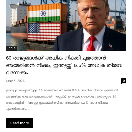
India
60 രാജ്യങ്ങൾക്ക് അധിക നികുതി ചുമത്താൻ
അമേരിക്കൻ നീക്കം, ഇന്ത്യയ്ക്ക് 12.5% അധിക തീരുവ
വന്നേക്കും
June 3, 2026
0
ഇന്ത്യ ഉൾപ്പെടെയുള്ള 54 രാജ്യങ്ങൾക്ക് മേൽ 12.5% അധിക തീരുവ ചുമത്താൻ
അമേരിക്ക തയ്യാറെടുക്കുന്നതായി റിപ്പോർട്ട്. ഇന്ത്യയും ചൈനയും ഉൾപ്പെടെ 60
രാജ്യങ്ങളിൽ നിന്നുള്ള ഇറക്കുമതികൾക്ക് അമേരിക്ക 12.5% ​​വരെ തീരുവ
ചുമത്തിയേക്കും....
Read more