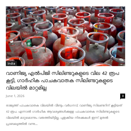
India
വാണിജ്യ എൽപിജി സിലിണ്ടറുകളുടെ വില 42 രൂപ
കൂട്ടി, ഗാർഹിക പാചകവാതക സിലിണ്ടറുകളുടെ
വിലയിൽ മാറ്റമില്ല
June 1, 2026
0
രാജ്യത്ത് പാചകവാതക വിലയിൽ വീണ്ടും വർധനവ്. വാണിജ്യ സിലണ്ടറിന് കൂട്ടിയത്
42 രൂപ. എന്നാൽ ഗാർഹിക ആവശ്യങ്ങൾക്കുള്ള പാചകവാതക സിലിണ്ടറുകളുടെ
വിലയിൽ മാറ്റമൊന്നും വരുത്തിയിട്ടില്ല. പുതുക്കിയ നിരക്കുകൾ ഇന്ന് മുതൽ
പ്രാബല്യത്തിൽ വന്നു....