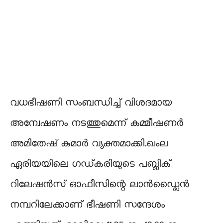
വധഭീഷണി സംബന്ധിച്ച് വിശദമായ
അന്വേഷണം നടത്തുമെന്ന് കമ്മീഷണർ
അമിതേഷ് കുമാർ വ്യക്തമാക്കി.ഖംല
ഏരിയയിലെ ഗഡ്കരിയുടെ പബ്ലിക്
റിലേഷൻസ് ഓഫീസിന്റെ ലാൻഡ്ലൈൻ
നമ്പറിലേക്കാണ് ഭീഷണി സന്ദേശം