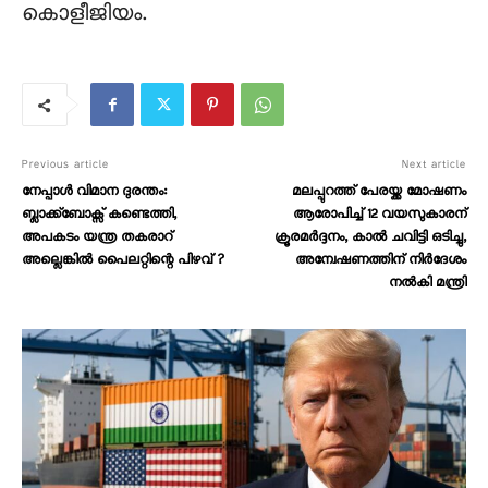
കൊളീജിയം.
Previous article
Next article
നേപ്പാൾ വിമാന ദുരന്തം:
മലപ്പുറത്ത്‌ പേരയ്ക്ക മോഷണം
ബ്ലാക്ക്ബോക്സ്‌ കണ്ടെത്തി,
ആരോപിച്ച് 12 വയസുകാരന്
അപകടം യന്ത്ര തകരാറ്
ക്രൂരമർദ്ദനം, കാൽ ചവിട്ടി ഒടിച്ചു,
അല്ലെങ്കിൽ പൈലറ്റിന്റെ പിഴവ് ?
അന്വേഷണത്തിന് നിര്‍ദേശം
നൽകി മന്ത്രി