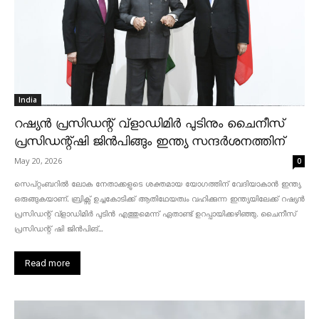
India
റഷ്യൻ പ്രസിഡന്റ് വ്‌ളാഡിമിർ പുടിനും ചൈനീസ്
പ്രസിഡന്റ്ഷി ജിൻപിങ്ങും ഇന്ത്യ സന്ദർശനത്തിന്
May 20, 2026
0
സെപ്റ്റംബറിൽ ലോക നേതാക്കളുടെ ശക്തമായ യോഗത്തിന് വേദിയാകാൻ ഇന്ത്യ
ഒരുങ്ങുകയാണ്. ബ്രിക്സ് ഉച്ചകോടിക്ക് ആതിഥേയത്വം വഹിക്കുന്ന ഇന്ത്യയിലേക്ക് റഷ്യൻ
പ്രസിഡന്റ് വ്‌ളാഡിമിർ പുടിൻ എത്തുമെന്ന് ഏതാണ്ട് ഉറപ്പായിക്കഴിഞ്ഞു. ചൈനീസ്
പ്രസിഡന്റ് ഷി ജിൻപിങ്...
Read more