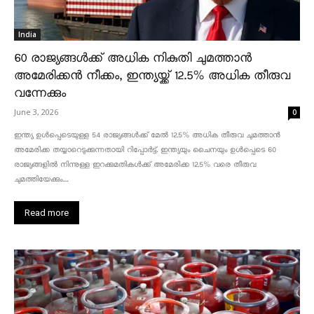
India
60 രാജ്യങ്ങൾക്ക് അധിക നികുതി ചുമത്താൻ
അമേരിക്കൻ നീക്കം, ഇന്ത്യയ്ക്ക് 12.5% അധിക തീരുവ
വന്നേക്കും
June 3, 2026
0
ഇന്ത്യ ഉൾപ്പെടെയുള്ള 54 രാജ്യങ്ങൾക്ക് മേൽ 12.5% അധിക തീരുവ ചുമത്താൻ
അമേരിക്ക തയ്യാറെടുക്കുന്നതായി റിപ്പോർട്ട്. ഇന്ത്യയും ചൈനയും ഉൾപ്പെടെ 60
രാജ്യങ്ങളിൽ നിന്നുള്ള ഇറക്കുമതികൾക്ക് അമേരിക്ക 12.5% ​​വരെ തീരുവ
ചുമത്തിയേക്കും....
Read more