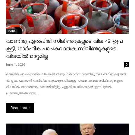
India
വാണിജ്യ എൽപിജി സിലിണ്ടറുകളുടെ വില 42 രൂപ
കൂട്ടി, ഗാർഹിക പാചകവാതക സിലിണ്ടറുകളുടെ
വിലയിൽ മാറ്റമില്ല
June 1, 2026
0
രാജ്യത്ത് പാചകവാതക വിലയിൽ വീണ്ടും വർധനവ്. വാണിജ്യ സിലണ്ടറിന് കൂട്ടിയത്
42 രൂപ. എന്നാൽ ഗാർഹിക ആവശ്യങ്ങൾക്കുള്ള പാചകവാതക സിലിണ്ടറുകളുടെ
വിലയിൽ മാറ്റമൊന്നും വരുത്തിയിട്ടില്ല. പുതുക്കിയ നിരക്കുകൾ ഇന്ന് മുതൽ
പ്രാബല്യത്തിൽ വന്നു....
Read more