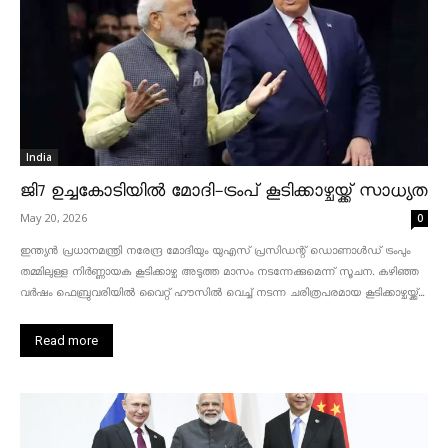
India
ജി7 ഉച്ചകോടിയിൽ മോദി-ട്രംപ് കൂടിക്കാഴ്ചയ്ക്ക് സാധ്യത
May 20, 2026
0
ഇന്ത്യൻ പ്രധാനമന്ത്രി നരേന്ദ്ര മോദിയും യുഎസ് പ്രസിഡന്റ് ഡൊണാൾഡ് ട്രംപും
തമ്മിലുള്ള നിർണ്ണായക കൂടിക്കാഴ്ച അടുത്ത മാസം നടന്നേക്കുമെന്ന് സൂചന. കഴിഞ്ഞ
വർഷം ഫെബ്രുവരിയിൽ വൈറ്റ് ഹൗസിൽ വെച്ച് നടന്ന ചരിത്രപരമായ കൂടിക്കാഴ്ചയ്ക്ക്...
Read more