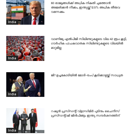
60 രാജ്യങ്ങൾക്ക് അധിക നികുതി ചുമത്താൻ
അമേരിക്കൻ നീക്കം, ഇന്ത്യയ്ക്ക് 12.5% അധിക തീരുവ
വന്നേക്കും
India
വാണിജ്യ എൽപിജി സിലിണ്ടറുകളുടെ വില 42 രൂപ കൂട്ടി,
ഗാർഹിക പാചകവാതക സിലിണ്ടറുകളുടെ വിലയിൽ
മാറ്റമില്ല
India
ജി7 ഉച്ചകോടിയിൽ മോദി-ട്രംപ് കൂടിക്കാഴ്ചയ്ക്ക് സാധ്യത
India
റഷ്യൻ പ്രസിഡന്റ് വ്‌ളാഡിമിർ പുടിനും ചൈനീസ്
പ്രസിഡന്റ്ഷി ജിൻപിങ്ങും ഇന്ത്യ സന്ദർശനത്തിന്
India