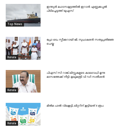
ഇന്ത്യൻ മഹാസമുദ്രത്തിൽ ഇറാൻ എണ്ണക്കപ്പൽ
പിടിച്ചെടുത്ത് യുഎസ്
Top News
പ്രോ ടെം സ്പീക്കറായി ജി. സുധാകരൻ സത്യപ്രതിജ്ഞ
ചെയ്തു
Kerala
പിഎസ് സി റാങ്ക് ലിസ്റ്റുകളുടെ കാലാവധി മൂന്നു
മാസത്തേക്ക് നീട്ടി: മുഖ്യമന്ത്രി വി ഡി സതീശൻ
Kerala
മിൽമ പാൽ വിലകൂട്ടി; ലിറ്ററിന് കൂട്ടിയത് 4 രൂപ
Kerala