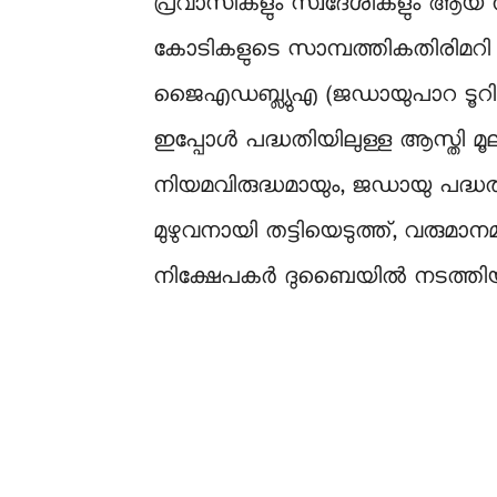
പ്രവാസികളും സ്വദേശികളും ആയ 
കോടികളുടെ സാമ്പത്തികതിരിമറി ന
ജെെഎഡബ്ല്യുഎ (ജഡായുപാറ ടൂ
ഇപ്പോൾ പദ്ധതിയിലുള്ള ആസ്തി മൂ
നിയമവിരുദ്ധമായും, ജഡായു പദ്ധ
മുഴുവനായി തട്ടിയെടുത്ത്, വരുമാന
നിക്ഷേപകർ ദുബൈയിൽ നടത്തിയ