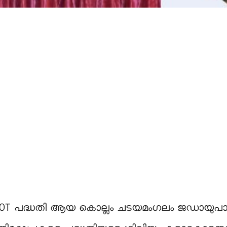
 BOT പദ്ധതി ആയ കൊല്ലം ചടയമംഗലം ജഡായുപാറ