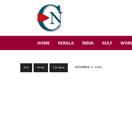
HOME
KERALA
INDIA
GULF
WOR
DECEMBER 4, 2022
Gulf
Kerala
Top News