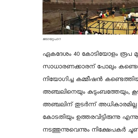
ജടായുപാറ
ഏകദേശം 40 കോടിയോളം രൂപ മുതൽ മു
സാധാരണക്കാരന് പോലും കണ്ടെത
നിയോഗിച്ച കമ്മീഷൻ കണ്ടെത്തിയത
അഞ്ചലിനെയും കുടുംബത്തേയും, ക
അഞ്ചലിന് തുടർന്ന് അധികാരമി
കോടതിയും ഉത്തരവിട്ടിരുന്നു എ
നടത്തുന്നുവെന്നും നിക്ഷേപകർ ചൂണ്ടിക