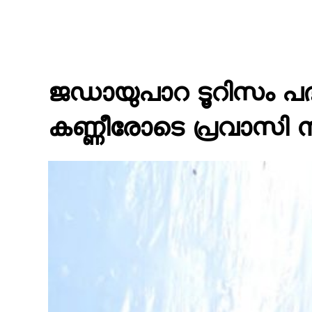
ജഡായുപാറ ടൂറിസം പദ്
കണ്ണീരോടെ പ്രവാസി നി