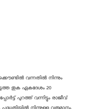
്കൌണ്ടിൽ വന്നതിൽ നിന്നും
െടുത്ത തുക ഏകദേശം 20
്ട് പുറത്ത് വന്നിട്ടും രാജീവ്
. പദ്ധതിയിൽ നിന്നുള്ള വരുമാനം