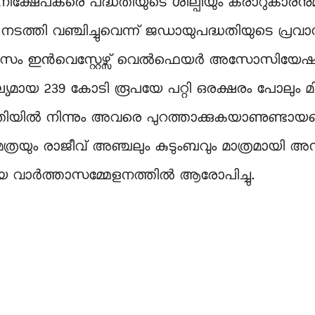
നിക്ഷേപകരെ പദ്ധതിയുടെ ശില്പിയും കരാറുകാര
ടത്തി വഞ്ചിച്ചുവെന്ന് ജഡായുപദ്ധതിയുടെ പ്രവ
റിസം ഇൻവെസ്റ്റേഴ്സ് വെൽഫെയർ അസോസിയേഷൻ)
ല്യമായ 239 കോടി രൂപയേ പറ്റി ഒരക്ഷരം പോലും
തിയിൽ നിന്നും അവരെ പുറത്താക്കുകയാണുണ്ടായതെ
മത്രയും രാജീവ് അഞ്ചലും കുടുംബവും മാത്രമായി അ
 വാർത്താസമ്മേളനത്തിൽ ആരോപിച്ചു.