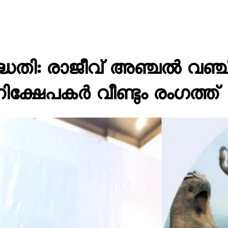
ധതി: രാജീവ് അഞ്ചൽ വഞ്ചി
ക്ഷേപകർ വീണ്ടും രംഗത്ത്