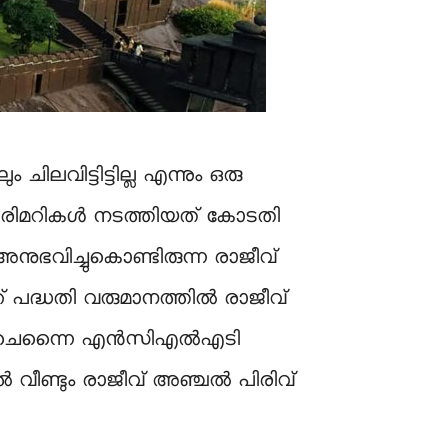
വിട്ടിട്ടില്ല എന്നും ഒരു
തിരിമറികൾ നടത്തിയത് കോടതി
നുഭവിച്ചുകൊണ്ടിരുന്ന രാജീവ്
് പദ്ധതി വരുമാനത്തിൽ രാജീവ്
ണലും ചെന്നൈ എൻസിഎൽഎടി
 വീണ്ടും രാജീവ് അഞ്ചൽ പിരിവ്