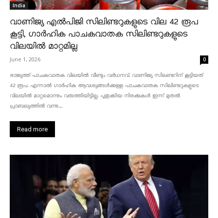
India
വാണിജ്യ എൽപിജി സിലിണ്ടറുകളുടെ വില 42 രൂപ
കൂട്ടി, ഗാർഹിക പാചകവാതക സിലിണ്ടറുകളുടെ
വിലയിൽ മാറ്റമില്ല
June 1, 2026
0
രാജ്യത്ത് പാചകവാതക വിലയിൽ വീണ്ടും വർധനവ്. വാണിജ്യ സിലണ്ടറിന് കൂട്ടിയത്
42 രൂപ. എന്നാൽ ഗാർഹിക ആവശ്യങ്ങൾക്കുള്ള പാചകവാതക സിലിണ്ടറുകളുടെ
വിലയിൽ മാറ്റമൊന്നും വരുത്തിയിട്ടില്ല. പുതുക്കിയ നിരക്കുകൾ ഇന്ന് മുതൽ
പ്രാബല്യത്തിൽ വന്നു....
Read more