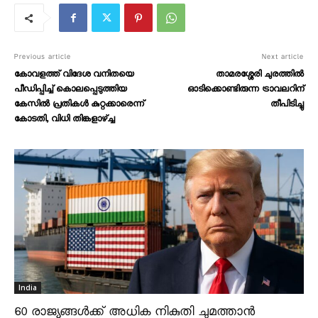
Previous article
Next article
കോവളത്ത് വിദേശ വനിതയെ
താമരശ്ശേരി ചുരത്തിൽ
പീഡിപ്പിച്ച് കൊലപ്പെടുത്തിയ
ഓടിക്കൊണ്ടിരുന്ന ട്രാവലറിന്
കേസിൽ പ്രതികൾ കുറ്റക്കാരെന്ന്
തീപിടിച്ചു
കോടതി, വിധി തിങ്കളാഴ്ച്ച
India
60 രാജ്യങ്ങൾക്ക് അധിക നികുതി ചുമത്താൻ