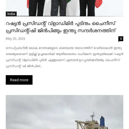
India
റഷ്യൻ പ്രസിഡന്റ് വ്‌ളാഡിമിർ പുടിനും ചൈനീസ്
പ്രസിഡന്റ്ഷി ജിൻപിങ്ങും ഇന്ത്യ സന്ദർശനത്തിന്
May 20, 2026
0
സെപ്റ്റംബറിൽ ലോക നേതാക്കളുടെ ശക്തമായ യോഗത്തിന് വേദിയാകാൻ ഇന്ത്യ
ഒരുങ്ങുകയാണ്. ബ്രിക്സ് ഉച്ചകോടിക്ക് ആതിഥേയത്വം വഹിക്കുന്ന ഇന്ത്യയിലേക്ക് റഷ്യൻ
പ്രസിഡന്റ് വ്‌ളാഡിമിർ പുടിൻ എത്തുമെന്ന് ഏതാണ്ട് ഉറപ്പായിക്കഴിഞ്ഞു. ചൈനീസ്
പ്രസിഡന്റ് ഷി ജിൻപിങ്...
Read more