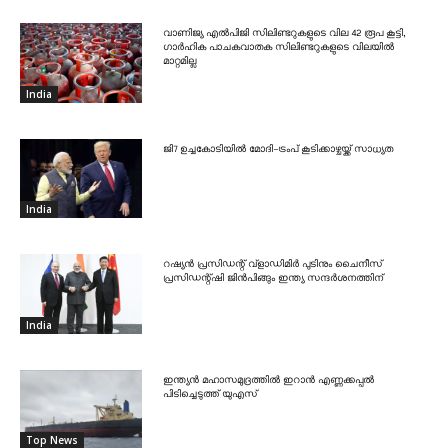
വാണിജ്യ എൽപിജി സിലിണ്ടറുകളുടെ വില 42 രൂപ കൂട്ടി,
ഗാർഹിക പാചകവാതക സിലിണ്ടറുകളുടെ വിലയിൽ
മാറ്റമില്ല
India
ജി7 ഉച്ചകോടിയിൽ മോദി-ട്രംപ് കൂടിക്കാഴ്ചയ്ക്ക് സാധ്യത
India
റഷ്യൻ പ്രസിഡന്റ് വ്‌ളാഡിമിർ പുടിനും ചൈനീസ്
പ്രസിഡന്റ്ഷി ജിൻപിങ്ങും ഇന്ത്യ സന്ദർശനത്തിന്
India
ഇന്ത്യൻ മഹാസമുദ്രത്തിൽ ഇറാൻ എണ്ണക്കപ്പൽ
പിടിച്ചെടുത്ത് യുഎസ്
Top News