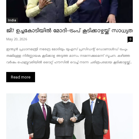
India
ജി7 ഉച്ചകോടിയിൽ മോദി-ട്രംപ് കൂടിക്കാഴ്ചയ്ക്ക് സാധ്യത
May 20, 2026
0
ഇന്ത്യൻ പ്രധാനമന്ത്രി നരേന്ദ്ര മോദിയും യുഎസ് പ്രസിഡന്റ് ഡൊണാൾഡ് ട്രംപും
തമ്മിലുള്ള നിർണ്ണായക കൂടിക്കാഴ്ച അടുത്ത മാസം നടന്നേക്കുമെന്ന് സൂചന. കഴിഞ്ഞ
വർഷം ഫെബ്രുവരിയിൽ വൈറ്റ് ഹൗസിൽ വെച്ച് നടന്ന ചരിത്രപരമായ കൂടിക്കാഴ്ചയ്ക്ക്...
Read more