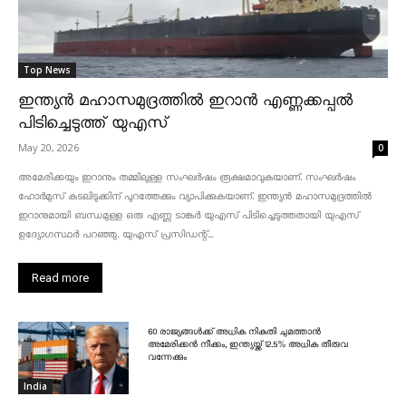
Top News
ഇന്ത്യൻ മഹാസമുദ്രത്തിൽ ഇറാൻ എണ്ണക്കപ്പൽ
പിടിച്ചെടുത്ത് യുഎസ്
May 20, 2026
0
അമേരിക്കയും ഇറാനും തമ്മിലുള്ള സംഘർഷം രൂക്ഷമാവുകയാണ്. സംഘർഷം
ഹോർമുസ് കടലിടുക്കിന് പുറത്തേക്കും വ്യാപിക്കുകയാണ്. ഇന്ത്യൻ മഹാസമുദ്രത്തിൽ
ഇറാനുമായി ബന്ധമുള്ള ഒരു എണ്ണ ടാങ്കർ യുഎസ് പിടിച്ചെടുത്തതായി യുഎസ്
ഉദ്യോഗസ്ഥർ പറഞ്ഞു. യുഎസ് പ്രസിഡന്റ്...
Read more
60 രാജ്യങ്ങൾക്ക് അധിക നികുതി ചുമത്താൻ
അമേരിക്കൻ നീക്കം, ഇന്ത്യയ്ക്ക് 12.5% അധിക തീരുവ
വന്നേക്കും
India