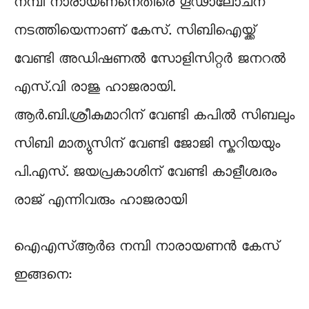
നമ്പി നാരായണനെതിരെ ഗൂഢാലോചന
നടത്തിയെന്നാണ് കേസ്. സിബിഐയ്ക്ക്
വേണ്ടി അഡിഷണൽ സോളിസിറ്റർ ജനറൽ
എസ്.വി രാജു ഹാജരായി.
ആർ.ബി.ശ്രീകുമാറിന് വേണ്ടി കപിൽ സിബലും
സിബി മാത്യുസിന് വേണ്ടി ജോജി സ്കറിയയും
പി.എസ്. ജയപ്രകാശിന് വേണ്ടി കാളീശ്വരം
രാജ് എന്നിവരും ഹാജരായി
ഐഎസ്ആര്‍ഒ നമ്പി നാരായണൻ കേസ്
ഇങ്ങനെ: