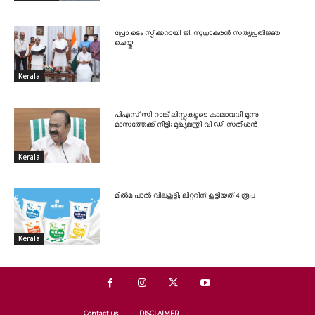
പ്രോ ടെം സ്പീക്കറായി ജി. സുധാകരൻ സത്യപ്രതിജ്ഞ
ചെയ്തു
Kerala
പിഎസ് സി റാങ്ക് ലിസ്റ്റുകളുടെ കാലാവധി മൂന്നു
മാസത്തേക്ക് നീട്ടി: മുഖ്യമന്ത്രി വി ഡി സതീശൻ
Kerala
മിൽമ പാൽ വിലകൂട്ടി; ലിറ്ററിന് കൂട്ടിയത് 4 രൂപ
Kerala
Contact us
DISCLAIMER