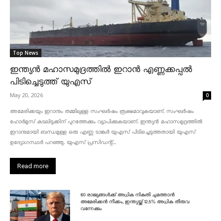
Top News
ഇന്ത്യൻ മഹാസമുദ്രത്തിൽ ഇറാൻ എണ്ണക്കപ്പൽ
പിടിച്ചെടുത്ത് യുഎസ്
May 20, 2026
0
അമേരിക്കയും ഇറാനും തമ്മിലുള്ള സംഘർഷം രൂക്ഷമാവുകയാണ്. സംഘർഷം
ഹോർമുസ് കടലിടുക്കിന് പുറത്തേക്കും വ്യാപിക്കുകയാണ്. ഇന്ത്യൻ മഹാസമുദ്രത്തിൽ
ഇറാനുമായി ബന്ധമുള്ള ഒരു എണ്ണ ടാങ്കർ യുഎസ് പിടിച്ചെടുത്തതായി യുഎസ്
ഉദ്യോഗസ്ഥർ പറഞ്ഞു. യുഎസ് പ്രസിഡന്റ്...
Read more
60 രാജ്യങ്ങൾക്ക് അധിക നികുതി ചുമത്താൻ
അമേരിക്കൻ നീക്കം, ഇന്ത്യയ്ക്ക് 12.5% അധിക തീരുവ
വന്നേക്കും