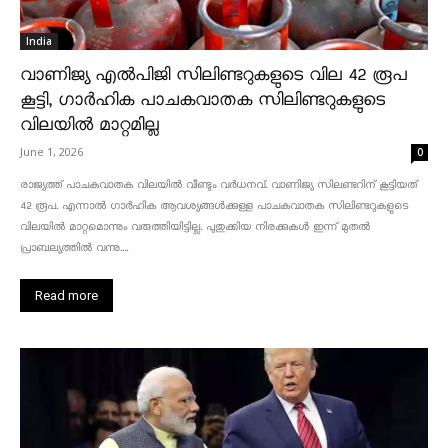
India
വാണിജ്യ എൽപിജി സിലിണ്ടറുകളുടെ വില 42 രൂപ
കൂട്ടി, ഗാർഹിക പാചകവാതക സിലിണ്ടറുകളുടെ
വിലയിൽ മാറ്റമില്ല
June 1, 2026
0
രാജ്യത്ത് പാചകവാതക വിലയിൽ വീണ്ടും വർധനവ്. വാണിജ്യ സിലണ്ടറിന് കൂട്ടിയത്
42 രൂപ. എന്നാൽ ഗാർഹിക ആവശ്യങ്ങൾക്കുള്ള പാചകവാതക സിലിണ്ടറുകളുടെ
വിലയിൽ മാറ്റമൊന്നും വരുത്തിയിട്ടില്ല. പുതുക്കിയ നിരക്കുകൾ ഇന്ന് മുതൽ
പ്രാബല്യത്തിൽ വന്നു....
Read more