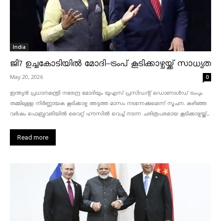
India
ജി7 ഉച്ചകോടിയിൽ മോദി-ട്രംപ് കൂടിക്കാഴ്ചയ്ക്ക് സാധ്യത
May 20, 2026
0
ഇന്ത്യൻ പ്രധാനമന്ത്രി നരേന്ദ്ര മോദിയും യുഎസ് പ്രസിഡന്റ് ഡൊണാൾഡ് ട്രംപും
തമ്മിലുള്ള നിർണ്ണായക കൂടിക്കാഴ്ച അടുത്ത മാസം നടന്നേക്കുമെന്ന് സൂചന. കഴിഞ്ഞ
വർഷം ഫെബ്രുവരിയിൽ വൈറ്റ് ഹൗസിൽ വെച്ച് നടന്ന ചരിത്രപരമായ കൂടിക്കാഴ്ചയ്ക്ക്...
Read more