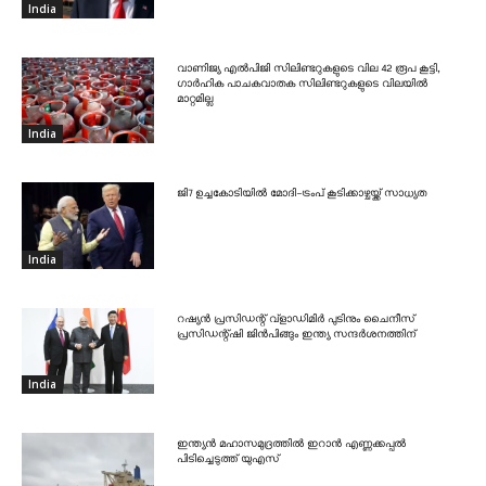
India
വാണിജ്യ എൽപിജി സിലിണ്ടറുകളുടെ വില 42 രൂപ കൂട്ടി,
ഗാർഹിക പാചകവാതക സിലിണ്ടറുകളുടെ വിലയിൽ
മാറ്റമില്ല
India
ജി7 ഉച്ചകോടിയിൽ മോദി-ട്രംപ് കൂടിക്കാഴ്ചയ്ക്ക് സാധ്യത
India
റഷ്യൻ പ്രസിഡന്റ് വ്‌ളാഡിമിർ പുടിനും ചൈനീസ്
പ്രസിഡന്റ്ഷി ജിൻപിങ്ങും ഇന്ത്യ സന്ദർശനത്തിന്
India
ഇന്ത്യൻ മഹാസമുദ്രത്തിൽ ഇറാൻ എണ്ണക്കപ്പൽ
പിടിച്ചെടുത്ത് യുഎസ്