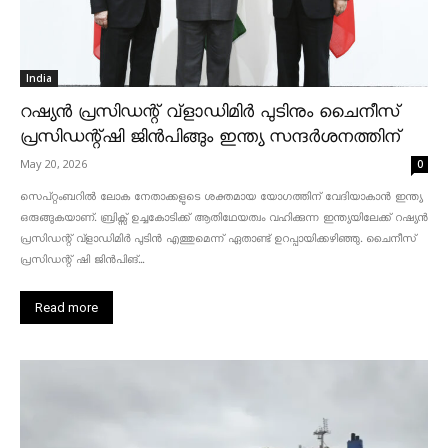
India
റഷ്യൻ പ്രസിഡന്റ് വ്‌ളാഡിമിർ പുടിനും ചൈനീസ്
പ്രസിഡന്റ്ഷി ജിൻപിങ്ങും ഇന്ത്യ സന്ദർശനത്തിന്
May 20, 2026
0
സെപ്റ്റംബറിൽ ലോക നേതാക്കളുടെ ശക്തമായ യോഗത്തിന് വേദിയാകാൻ ഇന്ത്യ
ഒരുങ്ങുകയാണ്. ബ്രിക്സ് ഉച്ചകോടിക്ക് ആതിഥേയത്വം വഹിക്കുന്ന ഇന്ത്യയിലേക്ക് റഷ്യൻ
പ്രസിഡന്റ് വ്‌ളാഡിമിർ പുടിൻ എത്തുമെന്ന് ഏതാണ്ട് ഉറപ്പായിക്കഴിഞ്ഞു. ചൈനീസ്
പ്രസിഡന്റ് ഷി ജിൻപിങ്...
Read more