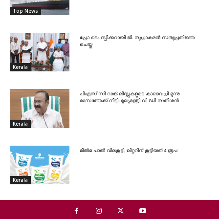
Top News
പ്രോ ടെം സ്പീക്കറായി ജി. സുധാകരൻ സത്യപ്രതിജ്ഞ
ചെയ്തു
Kerala
പിഎസ് സി റാങ്ക് ലിസ്റ്റുകളുടെ കാലാവധി മൂന്നു
മാസത്തേക്ക് നീട്ടി: മുഖ്യമന്ത്രി വി ഡി സതീശൻ
Kerala
മിൽമ പാൽ വിലകൂട്ടി; ലിറ്ററിന് കൂട്ടിയത് 4 രൂപ
Kerala