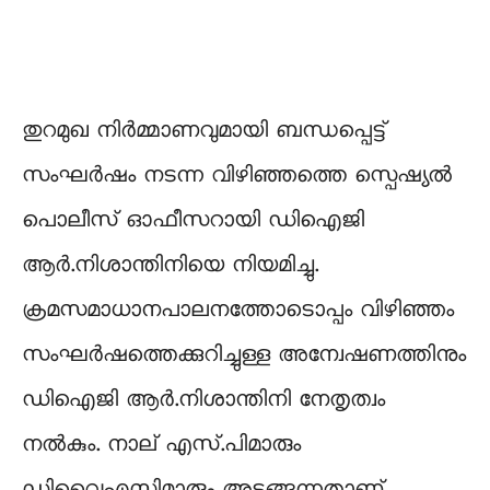
തുറമുഖ നിർമ്മാണവുമായി ബന്ധപ്പെട്ട്
സംഘർഷം നടന്ന വിഴിഞ്ഞത്തെ സ്പെഷ്യൽ
പൊലീസ് ഓഫീസറായി ഡിഐജി
ആർ.നിശാന്തിനിയെ നിയമിച്ചു.
ക്രമസമാധാനപാലനത്തോടൊപ്പം വിഴിഞ്ഞം
സംഘർഷത്തെക്കുറിച്ചുള്ള അന്വേഷണത്തിനും
ഡിഐജി ആർ.നിശാന്തിനി നേതൃത്വം
നൽകും. നാല് എസ്.പിമാരും
ഡിവൈഎസ്പിമാരും അടങ്ങുന്നതാണ്