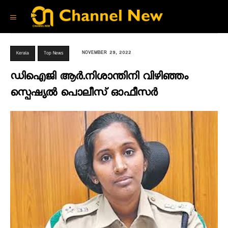
NOVEMBER 29, 2022
Kerala
Top News
ഡിഐജി ആർ.നിശാന്തിനി വിഴിഞ്ഞം
സ്പെഷ്യൽ പൊലീസ് ഓഫീസർ