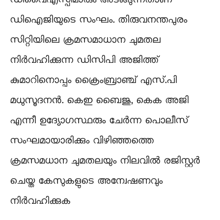
ഡിഐജിയുടെ സംഘം. തിരുവനന്തപുരം
സിറ്റിയിലെ ക്രമസമാധാന ചുമതല
നിർവഹിക്കുന്ന ഡിസിപി അജിത്ത്
കുമാറിനൊപ്പം ക്രൈംബ്രാഞ്ച് എസ്.പി
മധുസൂദനൻ. കെഇ ബൈജു, കെക അജി
എന്നീ ഉദ്യോഗസ്ഥരും ചേർന്ന പൊലീസ്
സംഘമായാരിക്കും വിഴിഞ്ഞത്തെ
ക്രമസമധാന ചുമതലയും നിലവിൽ രജിസ്റ്റർ
ചെയ്ത കേസുകളുടെ അന്വേഷണവും
നിർവഹിക്കുക