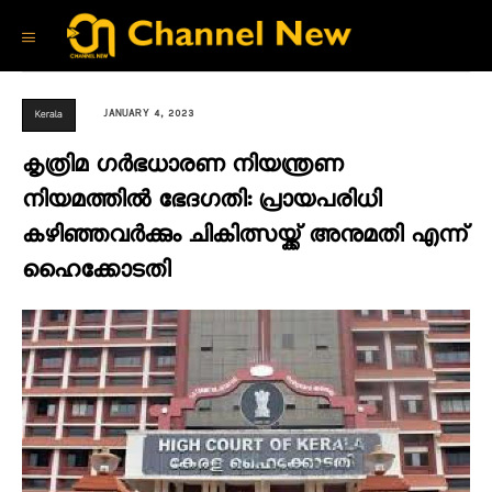
JANUARY 4, 2023
Kerala
കൃത്രിമ ഗർഭധാരണ നിയന്ത്രണ
നിയമത്തിൽ ഭേദഗതി: പ്രായപരിധി
കഴിഞ്ഞവർക്കും ചികിത്സയ്ക്ക് അനുമതി എന്ന്
ഹൈക്കോടതി