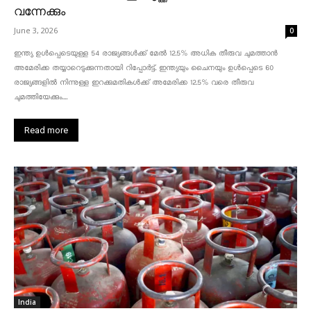
വന്നേക്കും
June 3, 2026
0
ഇന്ത്യ ഉൾപ്പെടെയുള്ള 54 രാജ്യങ്ങൾക്ക് മേൽ 12.5% അധിക തീരുവ ചുമത്താൻ
അമേരിക്ക തയ്യാറെടുക്കുന്നതായി റിപ്പോർട്ട്. ഇന്ത്യയും ചൈനയും ഉൾപ്പെടെ 60
രാജ്യങ്ങളിൽ നിന്നുള്ള ഇറക്കുമതികൾക്ക് അമേരിക്ക 12.5% ​​വരെ തീരുവ
ചുമത്തിയേക്കും....
Read more
India