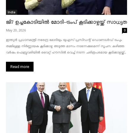
India
ജി7 ഉച്ചകോടിയിൽ മോദി-ട്രംപ് കൂടിക്കാഴ്ചയ്ക്ക് സാധ്യത
May 20, 2026
0
ഇന്ത്യൻ പ്രധാനമന്ത്രി നരേന്ദ്ര മോദിയും യുഎസ് പ്രസിഡന്റ് ഡൊണാൾഡ് ട്രംപും
തമ്മിലുള്ള നിർണ്ണായക കൂടിക്കാഴ്ച അടുത്ത മാസം നടന്നേക്കുമെന്ന് സൂചന. കഴിഞ്ഞ
വർഷം ഫെബ്രുവരിയിൽ വൈറ്റ് ഹൗസിൽ വെച്ച് നടന്ന ചരിത്രപരമായ കൂടിക്കാഴ്ചയ്ക്ക്...
Read more