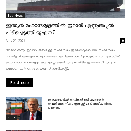
Top News
ഇന്ത്യൻ മഹാസമുദ്രത്തിൽ ഇറാൻ എണ്ണക്കപ്പൽ
പിടിച്ചെടുത്ത് യുഎസ്
May 20, 2026
0
അമേരിക്കയും ഇറാനും തമ്മിലുള്ള സംഘർഷം രൂക്ഷമാവുകയാണ്. സംഘർഷം
ഹോർമുസ് കടലിടുക്കിന് പുറത്തേക്കും വ്യാപിക്കുകയാണ്. ഇന്ത്യൻ മഹാസമുദ്രത്തിൽ
ഇറാനുമായി ബന്ധമുള്ള ഒരു എണ്ണ ടാങ്കർ യുഎസ് പിടിച്ചെടുത്തതായി യുഎസ്
ഉദ്യോഗസ്ഥർ പറഞ്ഞു. യുഎസ് പ്രസിഡന്റ്...
Read more
60 രാജ്യങ്ങൾക്ക് അധിക നികുതി ചുമത്താൻ
അമേരിക്കൻ നീക്കം, ഇന്ത്യയ്ക്ക് 12.5% അധിക തീരുവ
വന്നേക്കും
India