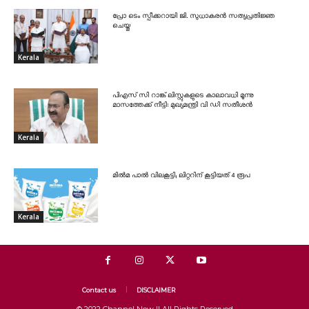
പ്രോ ടെം സ്പീക്കറായി ജി. സുധാകരൻ സത്യപ്രതിജ്ഞ
ചെയ്തു
Kerala
പിഎസ് സി റാങ്ക് ലിസ്റ്റുകളുടെ കാലാവധി മൂന്നു
മാസത്തേക്ക് നീട്ടി: മുഖ്യമന്ത്രി വി ഡി സതീശൻ
Kerala
മിൽമ പാൽ വിലകൂട്ടി; ലിറ്ററിന് കൂട്ടിയത് 4 രൂപ
Kerala
Contact us
DISCLAIMER