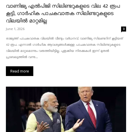
വാണിജ്യ എൽപിജി സിലിണ്ടറുകളുടെ വില 42 രൂപ
കൂട്ടി, ഗാർഹിക പാചകവാതക സിലിണ്ടറുകളുടെ
വിലയിൽ മാറ്റമില്ല
June 1, 2026
0
രാജ്യത്ത് പാചകവാതക വിലയിൽ വീണ്ടും വർധനവ്. വാണിജ്യ സിലണ്ടറിന് കൂട്ടിയത്
42 രൂപ. എന്നാൽ ഗാർഹിക ആവശ്യങ്ങൾക്കുള്ള പാചകവാതക സിലിണ്ടറുകളുടെ
വിലയിൽ മാറ്റമൊന്നും വരുത്തിയിട്ടില്ല. പുതുക്കിയ നിരക്കുകൾ ഇന്ന് മുതൽ
പ്രാബല്യത്തിൽ വന്നു....
Read more