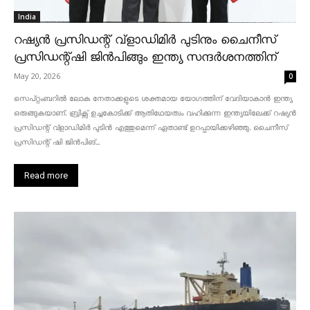
India
റഷ്യൻ പ്രസിഡന്റ് വ്‌ളാഡിമിർ പുടിനും ചൈനീസ്
പ്രസിഡന്റ്ഷി ജിൻപിങ്ങും ഇന്ത്യ സന്ദർശനത്തിന്
May 20, 2026
0
സെപ്റ്റംബറിൽ ലോക നേതാക്കളുടെ ശക്തമായ യോഗത്തിന് വേദിയാകാൻ ഇന്ത്യ
ഒരുങ്ങുകയാണ്. ബ്രിക്സ് ഉച്ചകോടിക്ക് ആതിഥേയത്വം വഹിക്കുന്ന ഇന്ത്യയിലേക്ക് റഷ്യൻ
പ്രസിഡന്റ് വ്‌ളാഡിമിർ പുടിൻ എത്തുമെന്ന് ഏതാണ്ട് ഉറപ്പായിക്കഴിഞ്ഞു. ചൈനീസ്
പ്രസിഡന്റ് ഷി ജിൻപിങ്...
Read more