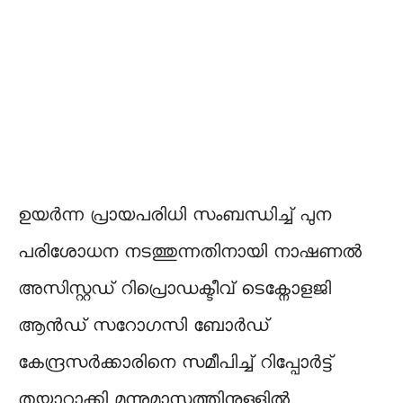
ഉയർന്ന പ്രായപരിധി സംബന്ധിച്ച് പുന
പരിശോധന നടത്തുന്നതിനായി നാഷണൽ
അസിസ്റ്റഡ് റിപ്രൊഡക്ടീവ് ടെക്നോളജി
ആൻഡ് സറോഗസി ബോർഡ്
കേന്ദ്രസർക്കാരിനെ സമീപിച്ച് റിപ്പോർട്ട്
തയ്യാറാക്കി മൂന്നുമാസത്തിനുള്ളിൽ