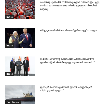
വാണിജ്യ എൽപിജി സിലിണ്ടറുകളുടെ വില 42 രൂപ കൂട്ടി,
ഗാർഹിക പാചകവാതക സിലിണ്ടറുകളുടെ വിലയിൽ
മാറ്റമില്ല
India
ജി7 ഉച്ചകോടിയിൽ മോദി-ട്രംപ് കൂടിക്കാഴ്ചയ്ക്ക് സാധ്യത
India
റഷ്യൻ പ്രസിഡന്റ് വ്‌ളാഡിമിർ പുടിനും ചൈനീസ്
പ്രസിഡന്റ്ഷി ജിൻപിങ്ങും ഇന്ത്യ സന്ദർശനത്തിന്
India
ഇന്ത്യൻ മഹാസമുദ്രത്തിൽ ഇറാൻ എണ്ണക്കപ്പൽ
പിടിച്ചെടുത്ത് യുഎസ്
Top News