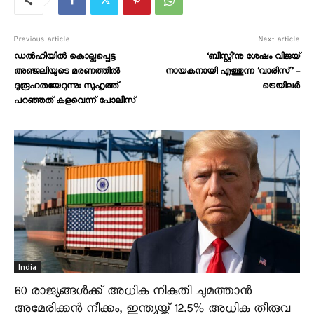
Previous article
Next article
ഡൽഹിയിൽ കൊല്ലപ്പെട്ട
‘ബീസ്റ്റി’നു ശേഷം വിജയ്
അഞ്ജലിയുടെ മരണത്തിൽ
നായകനായി എത്തുന്ന ‘വാരിസ്’ –
ദുരൂഹതയേറുന്നു: സുഹൃത്ത്
ട്രെയിലർ
പറഞ്ഞത് കളവെന്ന് പോലീസ്
India
60 രാജ്യങ്ങൾക്ക് അധിക നികുതി ചുമത്താൻ
അമേരിക്കൻ നീക്കം, ഇന്ത്യയ്ക്ക് 12.5% അധിക തീരുവ