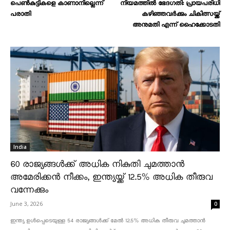
പെൺകുട്ടികളെ കാണാനില്ലെന്ന്
നിയമത്തിൽ ഭേദഗതി: പ്രായപരിധി
പരാതി
കഴിഞ്ഞവർക്കും ചികിത്സയ്ക്ക്
അനുമതി എന്ന് ഹൈക്കോടതി
India
60 രാജ്യങ്ങൾക്ക് അധിക നികുതി ചുമത്താൻ
അമേരിക്കൻ നീക്കം, ഇന്ത്യയ്ക്ക് 12.5% അധിക തീരുവ
വന്നേക്കും
June 3, 2026
0
ഇന്ത്യ ഉൾപ്പെടെയുള്ള 54 രാജ്യങ്ങൾക്ക് മേൽ 12.5% അധിക തീരുവ ചുമത്താൻ