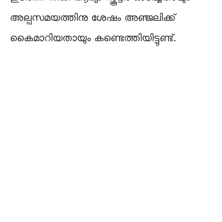
അല്പസമയത്തിനു ശേഷം അഞ്ജലിക്ക്
കൈമാറിയതായും കണ്ടെത്തിയിട്ടുണ്ട്.