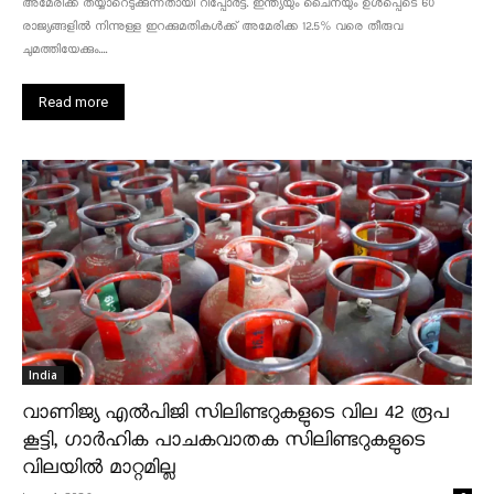
അമേരിക്ക തയ്യാറെടുക്കുന്നതായി റിപ്പോർട്ട്. ഇന്ത്യയും ചൈനയും ഉൾപ്പെടെ 60
രാജ്യങ്ങളിൽ നിന്നുള്ള ഇറക്കുമതികൾക്ക് അമേരിക്ക 12.5% ​​വരെ തീരുവ
ചുമത്തിയേക്കും....
Read more
India
വാണിജ്യ എൽപിജി സിലിണ്ടറുകളുടെ വില 42 രൂപ
കൂട്ടി, ഗാർഹിക പാചകവാതക സിലിണ്ടറുകളുടെ
വിലയിൽ മാറ്റമില്ല