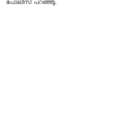
പോലീസ് പറഞ്ഞു.