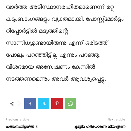
വാർത്ത അടിസ്ഥാനരഹിതമാണെന്ന് മറ്റു
കുടുംബാംഗങ്ങളും വ്യക്തമാക്കി. പോസ്റ്റ്‌മോർട്ടം
റിപ്പോർട്ടിൽ മദ്യത്തിന്റെ
സാന്നിധ്യമുണ്ടായിരുന്നു എന്ന് ഒരിടത്ത്
പോലും പറഞ്ഞിട്ടില്ല എന്നും പറഞ്ഞു.
വിശദമായ അന്വേഷണം കേസിൽ
നടത്തണമെന്നും അവർ ആവശ്യപ്പെട്ടു.
Previous article
Next article
പത്തനംതിട്ടയിൽ 4
കൃത്രിമ ഗർഭധാരണ നിയന്ത്രണ