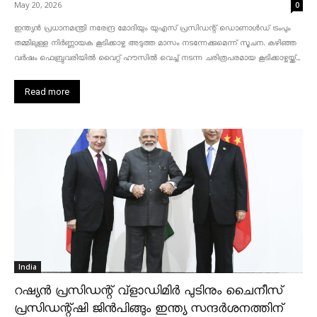
May 20, 2026
0
ഇന്ത്യൻ പ്രധാനമന്ത്രി നരേന്ദ്ര മോദിയും യുഎസ് പ്രസിഡന്റ് ഡൊണാൾഡ് ട്രംപും
തമ്മിലുള്ള നിർണ്ണായക കൂടിക്കാഴ്ച അടുത്ത മാസം നടന്നേക്കുമെന്ന് സൂചന. കഴിഞ്ഞ
വർഷം ഫെബ്രുവരിയിൽ വൈറ്റ് ഹൗസിൽ വെച്ച് നടന്ന ചരിത്രപരമായ കൂടിക്കാഴ്ചയ്ക്ക്...
Read more
India
റഷ്യൻ പ്രസിഡന്റ് വ്‌ളാഡിമിർ പുടിനും ചൈനീസ്
പ്രസിഡന്റ്ഷി ജിൻപിങ്ങും ഇന്ത്യ സന്ദർശനത്തിന്