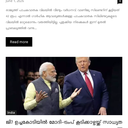
June 1, 2026
0
രാജ്യത്ത് പാചകവാതക വിലയിൽ വീണ്ടും വർധനവ്. വാണിജ്യ സിലണ്ടറിന് കൂട്ടിയത്
42 രൂപ. എന്നാൽ ഗാർഹിക ആവശ്യങ്ങൾക്കുള്ള പാചകവാതക സിലിണ്ടറുകളുടെ
വിലയിൽ മാറ്റമൊന്നും വരുത്തിയിട്ടില്ല. പുതുക്കിയ നിരക്കുകൾ ഇന്ന് മുതൽ
പ്രാബല്യത്തിൽ വന്നു....
Read more
India
ജി7 ഉച്ചകോടിയിൽ മോദി-ട്രംപ് കൂടിക്കാഴ്ചയ്ക്ക് സാധ്യത