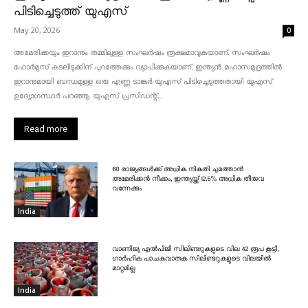
പിടിച്ചെടുത്ത് യുഎസ്
May 20, 2026
0
അമേരിക്കയും ഇറാനും തമ്മിലുള്ള സംഘർഷം രൂക്ഷമാവുകയാണ്. സംഘർഷം
ഹോർമുസ് കടലിടുക്കിന് പുറത്തേക്കും വ്യാപിക്കുകയാണ്. ഇന്ത്യൻ മഹാസമുദ്രത്തിൽ
ഇറാനുമായി ബന്ധമുള്ള ഒരു എണ്ണ ടാങ്കർ യുഎസ് പിടിച്ചെടുത്തതായി യുഎസ്
ഉദ്യോഗസ്ഥർ പറഞ്ഞു. യുഎസ് പ്രസിഡന്റ്...
Read more
60 രാജ്യങ്ങൾക്ക് അധിക നികുതി ചുമത്താൻ
അമേരിക്കൻ നീക്കം, ഇന്ത്യയ്ക്ക് 12.5% അധിക തീരുവ
വന്നേക്കും
India
വാണിജ്യ എൽപിജി സിലിണ്ടറുകളുടെ വില 42 രൂപ കൂട്ടി,
ഗാർഹിക പാചകവാതക സിലിണ്ടറുകളുടെ വിലയിൽ
മാറ്റമില്ല
India