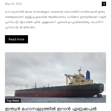
May 20, 2026
0
സെപ്റ്റംബറിൽ ലോക നേതാക്കളുടെ ശക്തമായ യോഗത്തിന് വേദിയാകാൻ ഇന്ത്യ
ഒരുങ്ങുകയാണ്. ബ്രിക്സ് ഉച്ചകോടിക്ക് ആതിഥേയത്വം വഹിക്കുന്ന ഇന്ത്യയിലേക്ക് റഷ്യൻ
പ്രസിഡന്റ് വ്‌ളാഡിമിർ പുടിൻ എത്തുമെന്ന് ഏതാണ്ട് ഉറപ്പായിക്കഴിഞ്ഞു. ചൈനീസ്
പ്രസിഡന്റ് ഷി ജിൻപിങ്...
Read more
Top News
ഇന്ത്യൻ മഹാസമുദ്രത്തിൽ ഇറാൻ എണ്ണക്കപ്പൽ