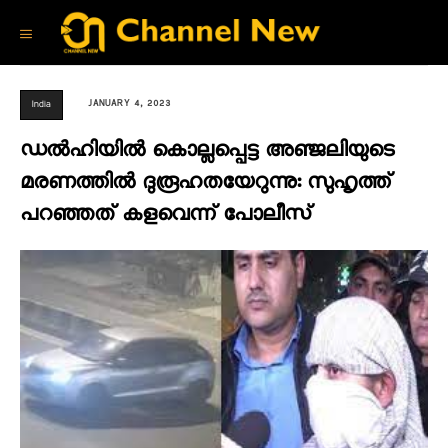
JANUARY 4, 2023
India
ഡൽഹിയിൽ കൊല്ലപ്പെട്ട അഞ്ജലിയുടെ
മരണത്തിൽ ദുരൂഹതയേറുന്നു: സുഹൃത്ത്
പറഞ്ഞത് കളവെന്ന് പോലീസ്