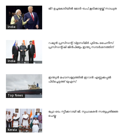
ജി7 ഉച്ചകോടിയിൽ മോദി-ട്രംപ് കൂടിക്കാഴ്ചയ്ക്ക് സാധ്യത
India
റഷ്യൻ പ്രസിഡന്റ് വ്‌ളാഡിമിർ പുടിനും ചൈനീസ്
പ്രസിഡന്റ്ഷി ജിൻപിങ്ങും ഇന്ത്യ സന്ദർശനത്തിന്
India
ഇന്ത്യൻ മഹാസമുദ്രത്തിൽ ഇറാൻ എണ്ണക്കപ്പൽ
പിടിച്ചെടുത്ത് യുഎസ്
Top News
പ്രോ ടെം സ്പീക്കറായി ജി. സുധാകരൻ സത്യപ്രതിജ്ഞ
ചെയ്തു
Kerala