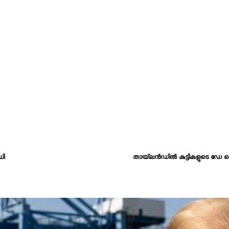
ധി
തായ്‌ലൻഡിൽ കുട്ടികളുടെ ഡേ കെ