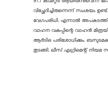
97.7 കി.മീറ്റർ ആയിരുന്നുവെന്ന് ജ
വിച്ഛേദിച്ചിരുന്നെന്ന് സംശയം ഉ
വേഗപരിധി. എന്നാൽ അപകടത്തിൽ പെട
വാഹന വകുപ്പിന്റെ വാഹൻ മിത്ര
ആർടിഒ പരിശോധിക്കും. ബസുടമകളെ വ
തുടങ്ങി. ലീസ് എഗ്രിമെന്റ് നിയമ