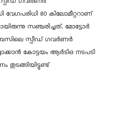
ബസ് സ്പീഡ് ഗവർണർ
ാവധി വേഗപരിധി 80 കിലോമീറ്ററാണ്
ിരുന്നു സഞ്ചരിച്ചത്. മോട്ടോർ
ന് ബസിലെ സ്പീഡ് ഗവർണർ
 റദ്ദാക്കാൻ കോട്ടയം ആർടിഒ നടപടി
ുടങ്ങിയിട്ടുണ്ട്