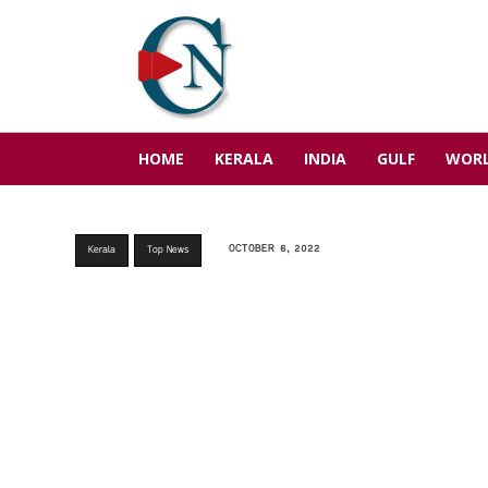
HOME
KERALA
INDIA
GULF
WOR
OCTOBER 6, 2022
Kerala
Top News