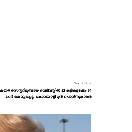
Next article
യർ സെന്ററിലുണ്ടായ വെടിവയ്പിൽ 22 കുട്ടികളടക്കം 34
പേർ കൊല്ലപ്പെട്ടു, കൊലയാളി മുൻ പൊലീസുകാരൻ