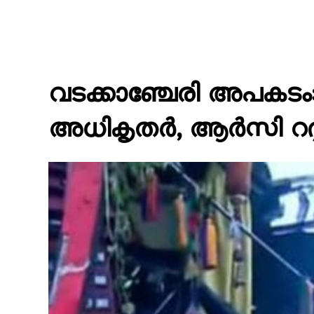
വടക്കാഞ്ചേരി അപകടം: ടൂറ
അധികൃതർ, ആർസി റദ്ദാ